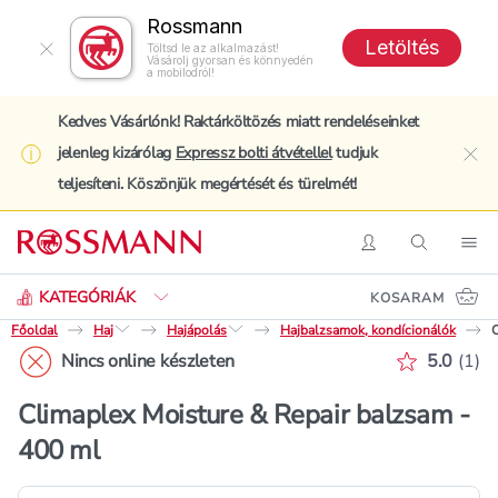
Rossmann
Letöltés
Töltsd le az alkalmazást!
Vásárolj gyorsan és könnyedén
a mobilodról!
Kedves Vásárlónk! Raktárköltözés miatt rendeléseinket
jelenleg kizárólag
Expressz bolti átvétellel
tudjuk
clo
teljesíteni. Köszönjük megértését és türelmét!
Keresés
Belépés
Keresés
Nav
KATEGÓRIÁK
KOSARAM
Főoldal
Haj
Hajápolás
Hajbalzsamok, kondícionálók
C
Értékelé
Nincs online készleten
5.0
(
1
)
Climaplex Moisture & Repair balzsam -
400 ml