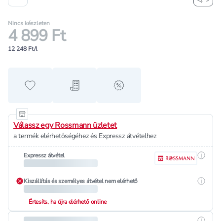
Nincs készleten
4 899 Ft
12 248 Ft/l
Hozzáadás a kedvencekhez
Hozzáadás a bevásárló listához
alert when on sale
Válassz egy Rossmann üzletet
a termék elérhetőségéhez és Expressz átvételhez
Részle
Expressz átvétel
Részle
Kiszállítás és személyes átvétel nem elérhető
Értesíts, ha újra elérhető online
Részle