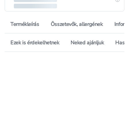
Termékleírás
Összetevők, allergének
Inform
Ezek is érdekelhetnek
Neked ajánljuk
Hason