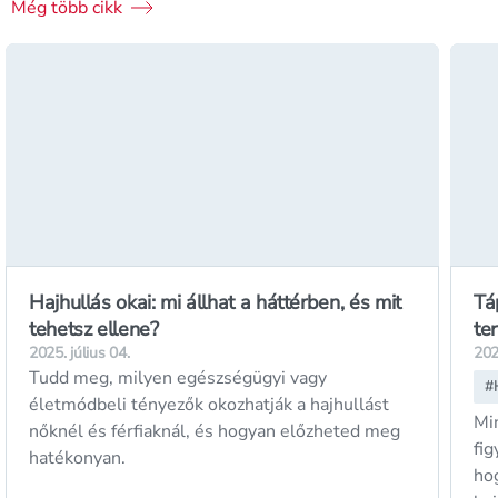
Még több cikk
Hajhullás okai: mi állhat a háttérben, és mit
Tá
tehetsz ellene?
te
2025. július 04.
202
Tudd meg, milyen egészségügyi vagy
#
életmódbeli tényezők okozhatják a hajhullást
Mi
nőknél és férfiaknál, és hogyan előzheted meg
fig
hatékonyan.
ho