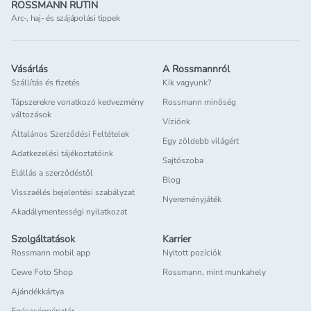
ROSSMANN RUTIN
Arc-, haj- és szájápolási tippek
Vásárlás
A Rossmannról
Szállítás és fizetés
Kik vagyunk?
Tápszerekre vonatkozó kedvezmény
Rossmann minőség
változások
Víziónk
Általános Szerződési Feltételek
Egy zöldebb világért
Adatkezelési tájékoztatóink
Sajtószoba
Elállás a szerződéstől
Blog
Visszaélés bejelentési szabályzat
Nyereményjáték
Akadálymentességi nyilatkozat
Szolgáltatások
Karrier
Rossmann mobil app
Nyitott pozíciók
Cewe Foto Shop
Rossmann, mint munkahely
Ajándékkártya