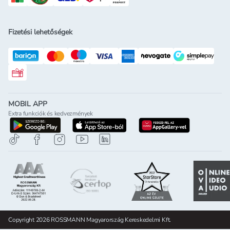
Fizetési lehetőségek
Rossmann ajándékkártya
MOBIL APP
Extra funkciók és kedvezmények
letöltés a google-play-röl
letöltés az app-store-ból
letöltés h
Copyright 2026 ROSSMANN Magyarország Kereskedelmi Kft.