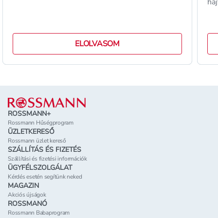
hajt
ált
ELOLVASOM
Lábléc
ROSSMANN+
Rossmann Hűségprogram
ÜZLETKERESŐ
Rossmann üzlet kereső
SZÁLLÍTÁS ÉS FIZETÉS
Szállítási és fizetési információk
ÜGYFÉLSZOLGÁLAT
Kérdés esetén segítünk neked
MAGAZIN
Akciós újságok
ROSSMANÓ
Rossmann Babaprogram