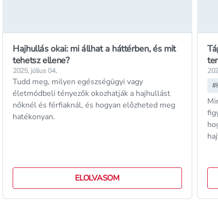
Hajhullás okai: mi állhat a háttérben, és mit
Tá
tehetsz ellene?
te
2025. július 04.
202
Tudd meg, milyen egészségügyi vagy
#
életmódbeli tényezők okozhatják a hajhullást
Mi
nőknél és férfiaknál, és hogyan előzheted meg
fig
hatékonyan.
ho
hajt
ált
ELOLVASOM