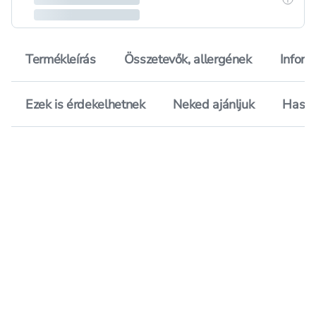
Termékleírás
Összetevők, allergének
Inform
Ezek is érdekelhetnek
Neked ajánljuk
Hason