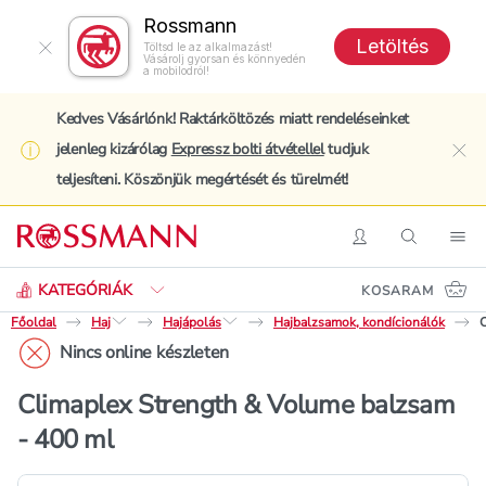
Rossmann
Letöltés
Töltsd le az alkalmazást!
Vásárolj gyorsan és könnyedén
a mobilodról!
Kedves Vásárlónk! Raktárköltözés miatt rendeléseinket
jelenleg kizárólag
Expressz bolti átvétellel
tudjuk
clo
teljesíteni. Köszönjük megértését és türelmét!
Keresés
Belépés
Keresés
Nav
KATEGÓRIÁK
KOSARAM
Főoldal
Haj
Hajápolás
Hajbalzsamok, kondícionálók
C
Nincs online készleten
Climaplex Strength & Volume balzsam
- 400 ml