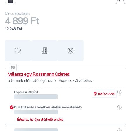
Nincs készleten
4 899 Ft
12 248 Ft/l
Hozzáadás a kedvencekhez
Hozzáadás a bevásárló listához
alert when on sale
Válassz egy Rossmann üzletet
a termék elérhetőségéhez és Expressz átvételhez
Részle
Expressz átvétel
Részle
Kiszállítás és személyes átvétel nem elérhető
Értesíts, ha újra elérhető online
Részle