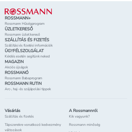
Lábléc
ROSSMANN+
Rossmann Hűségprogram
ÜZLETKERESŐ
Rossmann üzlet kereső
SZÁLLÍTÁS ÉS FIZETÉS
Szállítási és fizetési információk
ÜGYFÉLSZOLGÁLAT
Kérdés esetén segítünk neked
MAGAZIN
Akciós újságok
ROSSMANÓ
Rossmann Babaprogram
ROSSMANN RUTIN
Arc-, haj- és szájápolási tippek
Vásárlás
A Rossmannról
Szállítás és fizetés
Kik vagyunk?
Tápszerekre vonatkozó kedvezmény
Rossmann minőség
változások