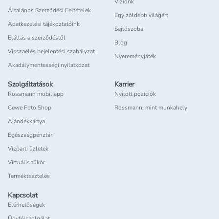
Víziónk
Általános Szerződési Feltételek
Egy zöldebb világért
Adatkezelési tájékoztatóink
Sajtószoba
Elállás a szerződéstől
Blog
Visszaélés bejelentési szabályzat
Nyereményjáték
Akadálymentességi nyilatkozat
Szolgáltatások
Karrier
Rossmann mobil app
Nyitott pozíciók
Cewe Foto Shop
Rossmann, mint munkahely
Ajándékkártya
Egészségpénztár
Vízparti üzletek
Virtuális tükör
Terméktesztelés
Kapcsolat
Elérhetőségek
Ügyfélszolgálat