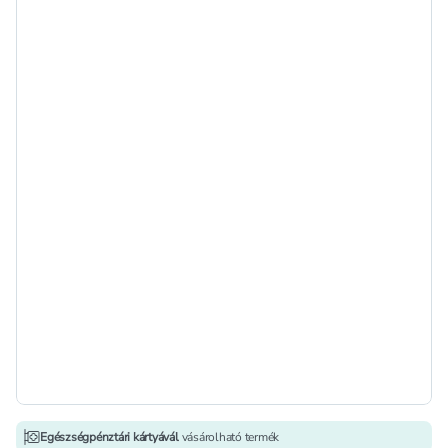
Egészségpénztári kártyávál
vásárolható termék