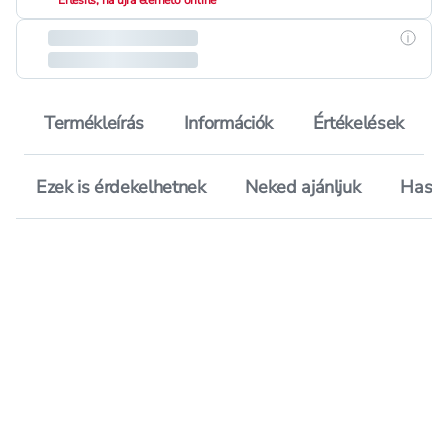
Értesíts, ha újra elérhető online
Részle
Termékleírás
Információk
Értékelések
Ezek is érdekelhetnek
Neked ajánljuk
Hason