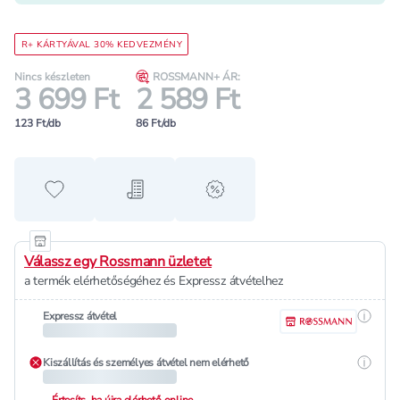
R+ KÁRTYÁVAL 30% KEDVEZMÉNY
Nincs készleten
ROSSMANN+ ÁR:
3 699 Ft
2 589 Ft
123 Ft/db
86 Ft/db
Hozzáadás a kedvencekhez
Hozzáadás a bevásárló listához
alert when on sale
Válassz egy Rossmann üzletet
a termék elérhetőségéhez és Expressz átvételhez
Részle
Expressz átvétel
Részle
Kiszállítás és személyes átvétel nem elérhető