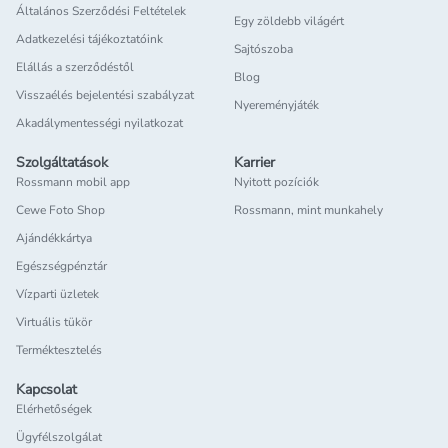
Általános Szerződési Feltételek
Egy zöldebb világért
Adatkezelési tájékoztatóink
Sajtószoba
Elállás a szerződéstől
Blog
Visszaélés bejelentési szabályzat
Nyereményjáték
Akadálymentességi nyilatkozat
Szolgáltatások
Karrier
Rossmann mobil app
Nyitott pozíciók
Cewe Foto Shop
Rossmann, mint munkahely
Ajándékkártya
Egészségpénztár
Vízparti üzletek
Virtuális tükör
Terméktesztelés
Kapcsolat
Elérhetőségek
Ügyfélszolgálat