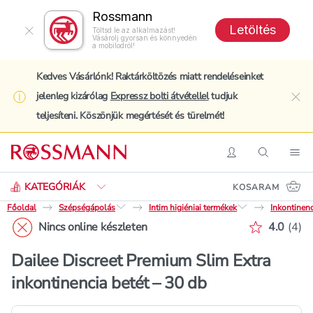
Rossmann
Letöltés
Töltsd le az alkalmazást!
Vásárolj gyorsan és könnyedén
a mobilodról!
Kedves Vásárlónk! Raktárköltözés miatt rendeléseinket
jelenleg kizárólag
Expressz bolti átvétellel
tudjuk
clo
teljesíteni. Köszönjük megértését és türelmét!
Keresés
Belépés
Keresés
Nav
KATEGÓRIÁK
KOSARAM
Főoldal
Szépségápolás
Intim higiéniai termékek
Inkontinenc
Értékelé
Nincs online készleten
4.0
(
4
)
Dailee Discreet Premium Slim Extra
inkontinencia betét – 30 db