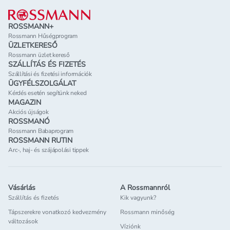
Lábléc
ROSSMANN+
Rossmann Hűségprogram
ÜZLETKERESŐ
Rossmann üzlet kereső
SZÁLLÍTÁS ÉS FIZETÉS
Szállítási és fizetési információk
ÜGYFÉLSZOLGÁLAT
Kérdés esetén segítünk neked
MAGAZIN
Akciós újságok
ROSSMANÓ
Rossmann Babaprogram
ROSSMANN RUTIN
Arc-, haj- és szájápolási tippek
Vásárlás
A Rossmannról
Szállítás és fizetés
Kik vagyunk?
Tápszerekre vonatkozó kedvezmény
Rossmann minőség
változások
Víziónk