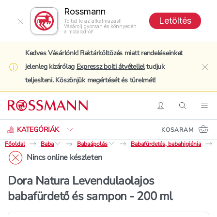
Rossmann
Letöltés
Töltsd le az alkalmazást!
Vásárolj gyorsan és könnyedén
a mobilodról!
Kedves Vásárlónk! Raktárköltözés miatt rendeléseinket
jelenleg kizárólag
Expressz bolti átvétellel
tudjuk
clo
teljesíteni. Köszönjük megértését és türelmét!
Keresés
Belépés
Keresés
Nav
KATEGÓRIÁK
KOSARAM
Főoldal
Baba
Babaápolás
Babafürdetés, babahigiénia
Nincs online készleten
Dora Natura Levendulaolajos
babafürdető és sampon - 200 ml