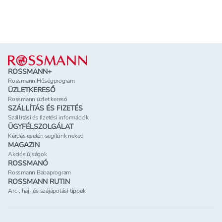
Lábléc
ROSSMANN+
Rossmann Hűségprogram
ÜZLETKERESŐ
Rossmann üzlet kereső
SZÁLLÍTÁS ÉS FIZETÉS
Szállítási és fizetési információk
ÜGYFÉLSZOLGÁLAT
Kérdés esetén segítünk neked
MAGAZIN
Akciós újságok
ROSSMANÓ
Rossmann Babaprogram
ROSSMANN RUTIN
Arc-, haj- és szájápolási tippek