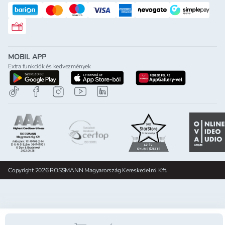
Rossmann ajándékkártya
MOBIL APP
Extra funkciók és kedvezmények
letöltés a google-play-röl
letöltés az app-store-ból
letöltés h
Copyright 2026 ROSSMANN Magyarország Kereskedelmi Kft.