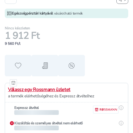
Egészségpénztári kártyávál
vásárolható termék
Nincs készleten
1 912 Ft
9 560 Ft/l
Hozzáadás a kedvencekhez
Hozzáadás a bevásárló listához
alert when on sale
Válassz egy Rossmann üzletet
a termék elérhetőségéhez és Expressz átvételhez
Részle
Expressz átvétel
Részle
Kiszállítás és személyes átvétel nem elérhető