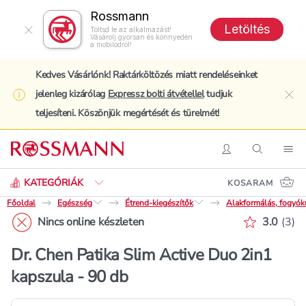
Rossmann
Letöltés
Töltsd le az alkalmazást!
Vásárolj gyorsan és könnyedén
a mobilodról!
Kedves Vásárlónk! Raktárköltözés miatt rendeléseinket
jelenleg kizárólag
Expressz bolti átvétellel
tudjuk
clo
teljesíteni. Köszönjük megértését és türelmét!
Keresés
Belépés
Keresés
Nav
KATEGÓRIÁK
KOSARAM
Főoldal
Egészség
Étrend-kiegészítők
Alakformálás, fogyók
Értékelé
Nincs online készleten
3.0
(
3
)
Dr. Chen Patika Slim Active Duo 2in1
kapszula - 90 db