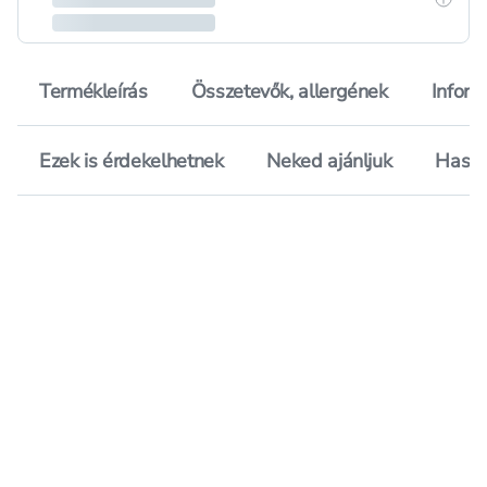
Termékleírás
Összetevők, allergének
Inform
Ezek is érdekelhetnek
Neked ajánljuk
Hason