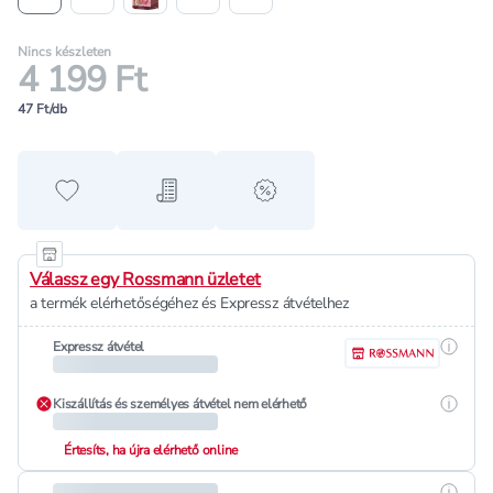
Nincs készleten
4 199 Ft
47 Ft/db
Hozzáadás a kedvencekhez
Hozzáadás a bevásárló listához
alert when on sale
Válassz egy Rossmann üzletet
a termék elérhetőségéhez és Expressz átvételhez
Részle
Expressz átvétel
Részle
Kiszállítás és személyes átvétel nem elérhető
Értesíts, ha újra elérhető online
Részle