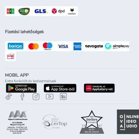
Fizetési lehetőségek
Rossmann ajándékkártya
MOBIL APP
Extra funkciók és kedvezmények
letöltés a google-play-röl
letöltés az app-store-ból
letöltés h