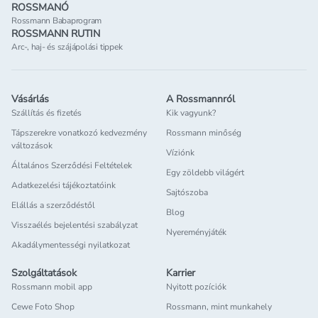
ROSSMANÓ
Rossmann Babaprogram
ROSSMANN RUTIN
Arc-, haj- és szájápolási tippek
Vásárlás
A Rossmannról
Szállítás és fizetés
Kik vagyunk?
Tápszerekre vonatkozó kedvezmény
Rossmann minőség
változások
Víziónk
Általános Szerződési Feltételek
Egy zöldebb világért
Adatkezelési tájékoztatóink
Sajtószoba
Elállás a szerződéstől
Blog
Visszaélés bejelentési szabályzat
Nyereményjáték
Akadálymentességi nyilatkozat
Szolgáltatások
Karrier
Rossmann mobil app
Nyitott pozíciók
Cewe Foto Shop
Rossmann, mint munkahely