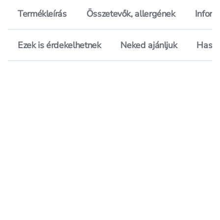
Termékleírás
Összetevők, allergének
Inform
Ezek is érdekelhetnek
Neked ajánljuk
Hason