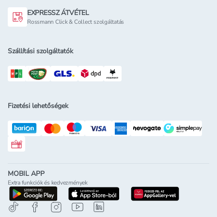
EXPRESSZ ÁTVÉTEL
Rossmann Click & Collect szolgáltatás
Szállítási szolgáltatók
Fizetési lehetőségek
Rossmann ajándékkártya
MOBIL APP
Extra funkciók és kedvezmények
letöltés a google-play-röl
letöltés az app-store-ból
letöltés h