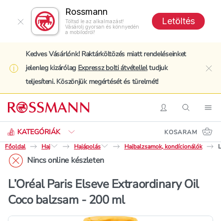
Rossmann
Letöltés
Töltsd le az alkalmazást!
Vásárolj gyorsan és könnyedén
a mobilodról!
Kedves Vásárlónk! Raktárköltözés miatt rendeléseinket
jelenleg kizárólag
Expressz bolti átvétellel
tudjuk
clo
teljesíteni. Köszönjük megértését és türelmét!
Keresés
Belépés
Keresés
Nav
KATEGÓRIÁK
KOSARAM
Főoldal
Haj
Hajápolás
Hajbalzsamok, kondícionálók
L
Nincs online készleten
L’Oréal Paris Elseve Extraordinary Oil
Coco balzsam - 200 ml