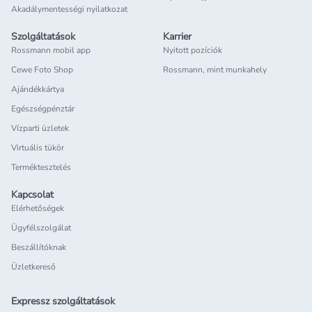
Akadálymentességi nyilatkozat
Szolgáltatások
Karrier
Rossmann mobil app
Nyitott pozíciók
Cewe Foto Shop
Rossmann, mint munkahely
Ajándékkártya
Egészségpénztár
Vízparti üzletek
Virtuális tükör
Terméktesztelés
Kapcsolat
Elérhetőségek
Ügyfélszolgálat
Beszállítóknak
Üzletkereső
Expressz szolgáltatások