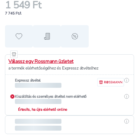
1 549 Ft
7 745 Ft/l
Hozzáadás a kedvencekhez
Hozzáadás a bevásárló listához
alert when on sale
Válassz egy Rossmann üzletet
a termék elérhetőségéhez és Expressz átvételhez
Részle
Expressz átvétel
Részle
Kiszállítás és személyes átvétel nem elérhető
Értesíts, ha újra elérhető online
Részle