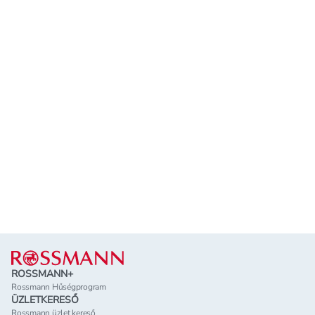
Lábléc
ROSSMANN+
Rossmann Hűségprogram
ÜZLETKERESŐ
Rossmann üzlet kereső