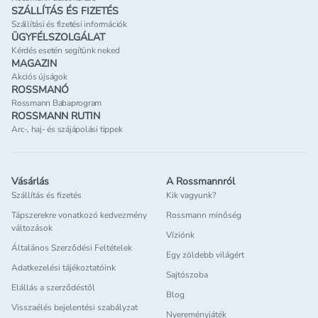
SZÁLLÍTÁS ÉS FIZETÉS
Szállítási és fizetési információk
ÜGYFÉLSZOLGÁLAT
Kérdés esetén segítünk neked
MAGAZIN
Akciós újságok
ROSSMANÓ
Rossmann Babaprogram
ROSSMANN RUTIN
Arc-, haj- és szájápolási tippek
Vásárlás
A Rossmannról
Szállítás és fizetés
Kik vagyunk?
Tápszerekre vonatkozó kedvezmény
Rossmann minőség
változások
Víziónk
Általános Szerződési Feltételek
Egy zöldebb világért
Adatkezelési tájékoztatóink
Sajtószoba
Elállás a szerződéstől
Blog
Visszaélés bejelentési szabályzat
Nyereményjáték