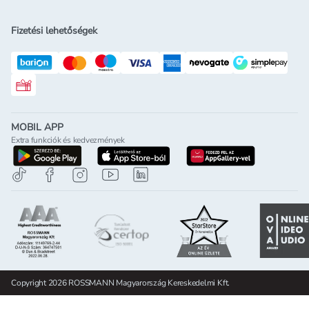
Fizetési lehetőségek
Rossmann ajándékkártya
MOBIL APP
Extra funkciók és kedvezmények
letöltés a google-play-röl
letöltés az app-store-ból
letöltés h
Copyright 2026 ROSSMANN Magyarország Kereskedelmi Kft.