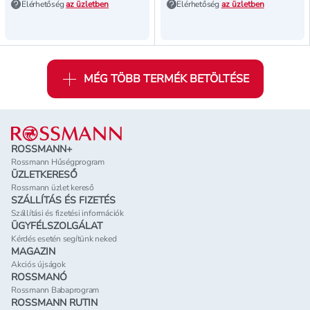
Elérhetőség
az üzletben
Elérhetőség
az üzletben
MÉG TÖBB TERMÉK BETÖLTÉSE
Lábléc
ROSSMANN+
Rossmann Hűségprogram
ÜZLETKERESŐ
Rossmann üzlet kereső
SZÁLLÍTÁS ÉS FIZETÉS
Szállítási és fizetési információk
ÜGYFÉLSZOLGÁLAT
Kérdés esetén segítünk neked
MAGAZIN
Akciós újságok
ROSSMANÓ
Rossmann Babaprogram
ROSSMANN RUTIN