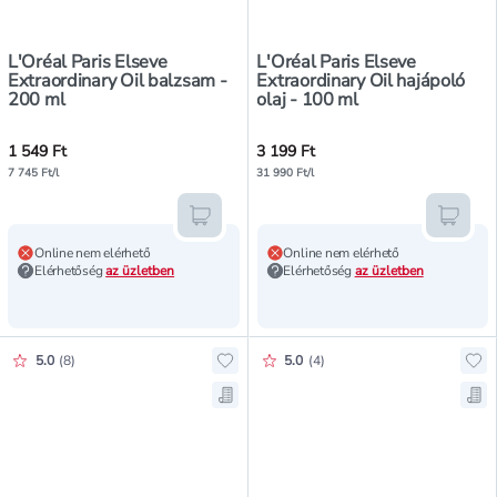
L'Oréal Paris Elseve
L'Oréal Paris Elseve
Extraordinary Oil balzsam -
Extraordinary Oil hajápoló
200 ml
olaj - 100 ml
1 549 Ft
3 199 Ft
7 745 Ft/l
31 990 Ft/l
Kosárba teszem
Kosár
Online nem elérhető
Online nem elérhető
Elérhetőség
az üzletben
Elérhetőség
az üzletben
Értékelés pontszáma:
Értékelés pontszáma:
5.0
(
8
)
5.0
(
4
)
Hozzáadás a kedvencekhez, L'Oréal
Hoz
Mentés a bevásárló listára, L'Oréa
Men