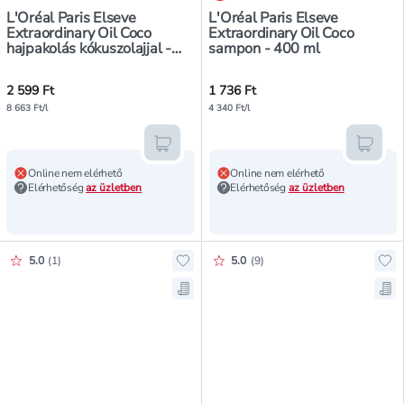
L'Oréal Paris Elseve
L'Oréal Paris Elseve
Extraordinary Oil Coco
Extraordinary Oil Coco
hajpakolás kókuszolajjal -
sampon - 400 ml
300 ml
2 599 Ft
1 736 Ft
8 663 Ft/l
4 340 Ft/l
Kosárba teszem
Kosár
Online nem elérhető
Online nem elérhető
Elérhetőség
az üzletben
Elérhetőség
az üzletben
Értékelés pontszáma:
Értékelés pontszáma:
5.0
(
1
)
5.0
(
9
)
Hozzáadás a kedvencekhez, L'Oréal
Hoz
Mentés a bevásárló listára, L'Oréa
Men