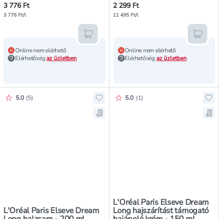
3 776 Ft
2 299 Ft
3 776 Ft/l
11 495 Ft/l
Kosárba teszem
Kosár
Online nem elérhető
Online nem elérhető
Elérhetőség
az üzletben
Elérhetőség
az üzletben
Értékelés pontszáma:
Értékelés pontszáma:
5.0
(
5
)
5.0
(
1
)
Hozzáadás a kedvencekhez, L'Oréa
Ho
Mentés a bevásárló listára, L'Oré
Men
L'Oréal Paris Elseve Dream
L'Oréal Paris Elseve Dream
Long hajszárítást támogató
Long balzsam - 200 ml
hajápoló krém - 150 ml