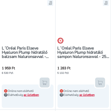
Mentés a bevásárló listára, L´Oré
Men
árréscsökkentés
L´Oréal Paris Elseve
L´Oréal Paris Elseve
Hyaluron Plump hidratáló
Hyaluron Plump hidratáló
balzsam hialuronsavval -
sampon hialuronsavval - 250
300 ml
ml
1 959 Ft
1 283 Ft
6 530 Ft/l
5 132 Ft/l
Kosárba teszem
Kosár
Online nem elérhető
Online nem elérhető
Elérhetőség
az üzletben
Elérhetőség
az üzletben