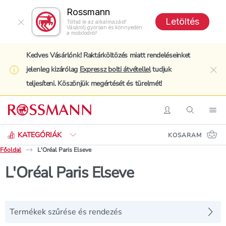
Rossmann
Letöltés
Töltsd le az alkalmazást!
Vásárolj gyorsan és könnyedén
a mobilodról!
Kedves Vásárlónk! Raktárköltözés miatt rendeléseinket
jelenleg kizárólag
Expressz bolti átvétellel
tudjuk
clo
teljesíteni. Köszönjük megértését és türelmét!
Keresés
Belépés
Keresés
Nav
KATEGÓRIÁK
KOSARAM
Főoldal
L'Oréal Paris Elseve
L'Oréal Paris Elseve
Termékek szűrése és rendezés