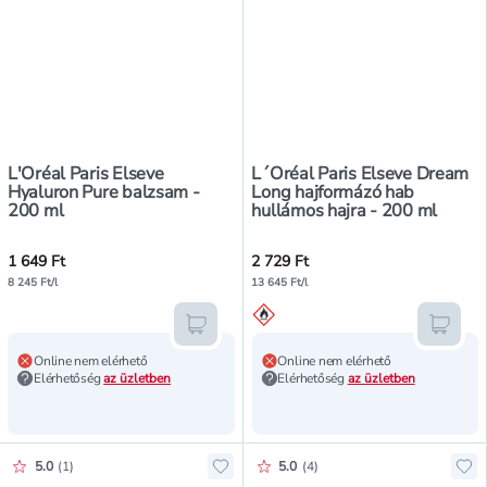
L'Oréal Paris Elseve
L´Oréal Paris Elseve Dream
Hyaluron Pure balzsam -
Long hajformázó hab
200 ml
hullámos hajra - 200 ml
1 649 Ft
2 729 Ft
8 245 Ft/l
13 645 Ft/l
Kosárba teszem
Kosár
Online nem elérhető
Online nem elérhető
Elérhetőség
az üzletben
Elérhetőség
az üzletben
Értékelés pontszáma:
Értékelés pontszáma:
5.0
(
1
)
5.0
(
4
)
Hozzáadás a kedvencekhez, L´Oréa
Ho