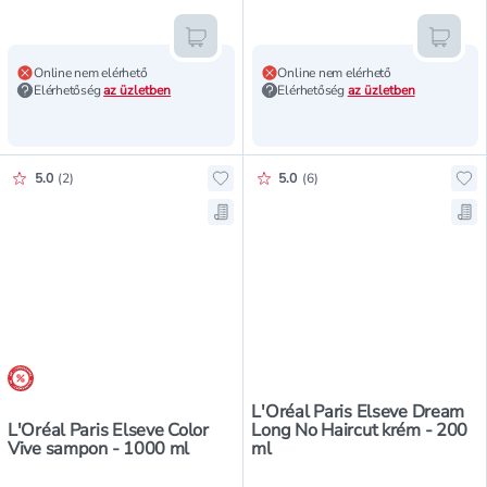
Kosárba teszem
Kosár
Online nem elérhető
Online nem elérhető
Elérhetőség
az üzletben
Elérhetőség
az üzletben
Értékelés pontszáma:
Értékelés pontszáma:
5.0
(
2
)
5.0
(
6
)
Hozzáadás a kedvencekhez, L'Oréa
Ho
Mentés a bevásárló listára, L'Oré
Men
árréscsökkentés
L'Oréal Paris Elseve Dream
L'Oréal Paris Elseve Color
Long No Haircut krém - 200
Vive sampon - 1000 ml
ml