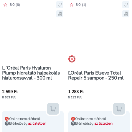
Értékelés pontszáma:
Értékelés pontszáma:
5.0
(
6
)
5.0
(
1
)
Hozzáadás a kedvencekhez, L´Oréa
Ho
Mentés a bevásárló listára, L´Oré
Men
árréscsökkentés
L´Oréal Paris Hyaluron
Plump hidratáló hajpakolás
ĽOréal Paris Elseve Total
hialuronsavval - 300 ml
Repair 5 sampon - 250 ml
2 599 Ft
1 283 Ft
8 663 Ft/l
5 132 Ft/l
Kosárba teszem
Kosár
Online nem elérhető
Online nem elérhető
Elérhetőség
az üzletben
Elérhetőség
az üzletben