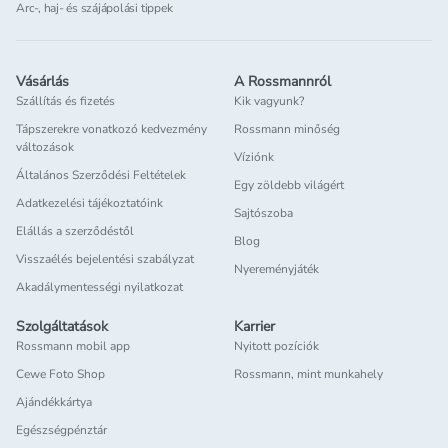
Arc-, haj- és szájápolási tippek
Vásárlás
A Rossmannról
Szállítás és fizetés
Kik vagyunk?
Tápszerekre vonatkozó kedvezmény
Rossmann minőség
változások
Víziónk
Általános Szerződési Feltételek
Egy zöldebb világért
Adatkezelési tájékoztatóink
Sajtószoba
Elállás a szerződéstől
Blog
Visszaélés bejelentési szabályzat
Nyereményjáték
Akadálymentességi nyilatkozat
Szolgáltatások
Karrier
Rossmann mobil app
Nyitott pozíciók
Cewe Foto Shop
Rossmann, mint munkahely
Ajándékkártya
Egészségpénztár