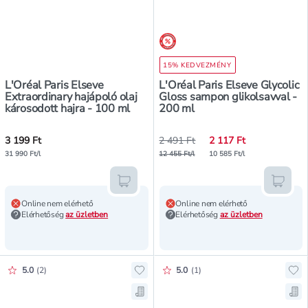
árréscsökkentés
15% KEDVEZMÉNY
L'Oréal Paris Elseve
L'Oréal Paris Elseve Glycolic
Extraordinary hajápoló olaj
Gloss sampon glikolsavval -
károsodott hajra - 100 ml
200 ml
3 199 Ft
2 491 Ft
2 117 Ft
31 990 Ft/l
12 455 Ft/l
10 585 Ft/l
Kosárba teszem
Kosár
Online nem elérhető
Online nem elérhető
Elérhetőség
az üzletben
Elérhetőség
az üzletben
Értékelés pontszáma:
Értékelés pontszáma:
5.0
(
2
)
5.0
(
1
)
Hozzáadás a kedvencekhez, L'Oréa
Ho
Mentés a bevásárló listára, L'Oré
Men