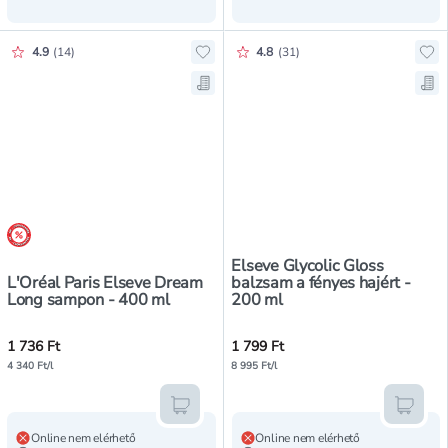
Értékelés pontszáma:
Értékelés pontszáma:
4.9
(
14
)
4.8
(
31
)
Hozzáadás a kedvencekhez, L'Oré
Hoz
Mentés a bevásárló listára, L'Or
Men
árréscsökkentés
Elseve Glycolic Gloss
L'Oréal Paris Elseve Dream
balzsam a fényes hajért -
Long sampon - 400 ml
200 ml
1 736 Ft
1 799 Ft
4 340 Ft/l
8 995 Ft/l
Kosárba teszem
Kosár
Online nem elérhető
Online nem elérhető