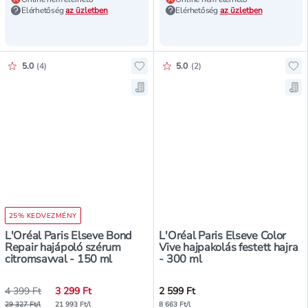
Elérhetőség
az üzletben
Elérhetőség
az üzletben
Értékelés pontszáma:
Értékelés pontszáma:
5.0
(
4
)
5.0
(
2
)
Hozzáadás a kedvencekhez, L'Oréa
Hoz
Mentés a bevásárló listára, L'Oré
Men
25% KEDVEZMÉNY
L'Oréal Paris Elseve Bond
L'Oréal Paris Elseve Color
Repair hajápoló szérum
Vive hajpakolás festett hajra
citromsavval - 150 ml
- 300 ml
4 399 Ft
3 299 Ft
2 599 Ft
29 327 Ft/l
21 993 Ft/l
8 663 Ft/l