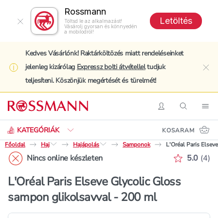
Rossmann
Letöltés
Töltsd le az alkalmazást!
Vásárolj gyorsan és könnyedén
a mobilodról!
Kedves Vásárlónk! Raktárköltözés miatt rendeléseinket
jelenleg kizárólag
Expressz bolti átvétellel
tudjuk
clo
teljesíteni. Köszönjük megértését és türelmét!
Keresés
Belépés
Keresés
Nav
KATEGÓRIÁK
KOSARAM
Főoldal
Haj
Hajápolás
Samponok
L'Oréal Paris Elsev
Értékelé
Nincs online készleten
5.0
(
4
)
L'Oréal Paris Elseve Glycolic Gloss
sampon glikolsavval - 200 ml