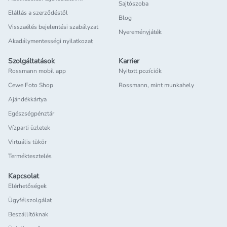
Sajtószoba
Elállás a szerződéstől
Blog
Visszaélés bejelentési szabályzat
Nyereményjáték
Akadálymentességi nyilatkozat
Szolgáltatások
Karrier
Rossmann mobil app
Nyitott pozíciók
Cewe Foto Shop
Rossmann, mint munkahely
Ajándékkártya
Egészségpénztár
Vízparti üzletek
Virtuális tükör
Terméktesztelés
Kapcsolat
Elérhetőségek
Ügyfélszolgálat
Beszállítóknak