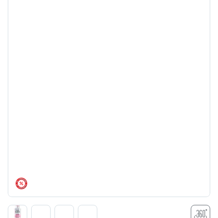
árréscsökkentés