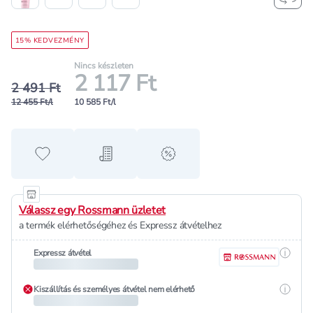
15% KEDVEZMÉNY
Nincs készleten
2 117 Ft
2 491 Ft
12 455 Ft/l
10 585 Ft/l
Hozzáadás a kedvencekhez
Hozzáadás a bevásárló listához
alert when on sale
Válassz egy Rossmann üzletet
a termék elérhetőségéhez és Expressz átvételhez
Részle
Expressz átvétel
Részle
Kiszállítás és személyes átvétel nem elérhető