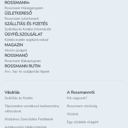
ROSSMANN+
Rossmann Hűségprogram
ÜZLETKERESŐ
Rossmann üzlet kereső
SZÁLLÍTÁS ÉS FIZETÉS
Szállítási és fizetési információk
ÜGYFÉLSZOLGÁLAT
Kérdés esetén segítünk neked
MAGAZIN
Akciós újságok
ROSSMANÓ
Rossmann Babaprogram
ROSSMANN RUTIN
Arc-, haj- és szájápolási tippek
Vásárlás
A Rossmannról
Szállítás és fizetés
Kik vagyunk?
Tápszerekre vonatkozó kedvezmény
Rossmann minőség
változások
Víziónk
Általános Szerződési Feltételek
Egy zöldebb világért
Adatkezelési tájékoztatóink