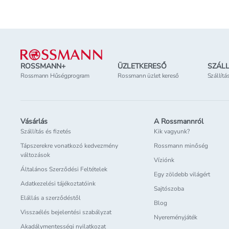
Lábléc
ROSSMANN+
ÜZLETKERESŐ
SZÁLL
Rossmann Hűségprogram
Rossmann üzlet kereső
Szállítá
Vásárlás
A Rossmannról
Szállítás és fizetés
Kik vagyunk?
Tápszerekre vonatkozó kedvezmény
Rossmann minőség
változások
Víziónk
Általános Szerződési Feltételek
Egy zöldebb világért
Adatkezelési tájékoztatóink
Sajtószoba
Elállás a szerződéstől
Blog
Visszaélés bejelentési szabályzat
Nyereményjáték
Akadálymentességi nyilatkozat