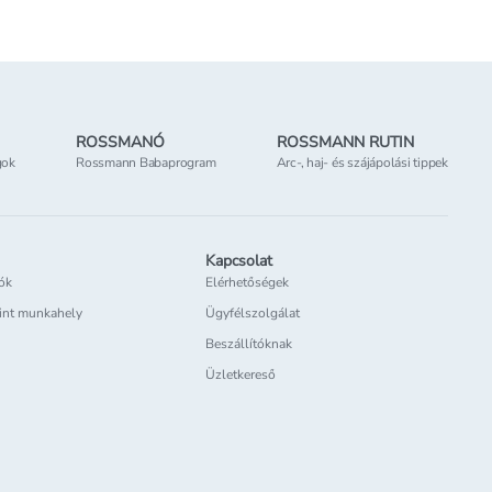
ROSSMANÓ
ROSSMANN RUTIN
gok
Rossmann Babaprogram
Arc-, haj- és szájápolási tippek
Kapcsolat
iók
Elérhetőségek
int munkahely
Ügyfélszolgálat
Beszállítóknak
Üzletkereső