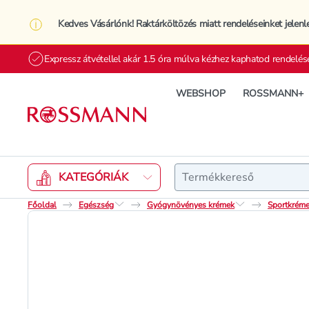
Kedves Vásárlónk! Raktárköltözés miatt rendeléseinket jelenl
Expressz átvétellel akár 1.5 óra múlva kézhez kaphatod rendelés
WEBSHOP
ROSSMANN+
Keresés
KATEGÓRIÁK
Főoldal
Egészség
Gyógynövényes krémek
Sportkréme