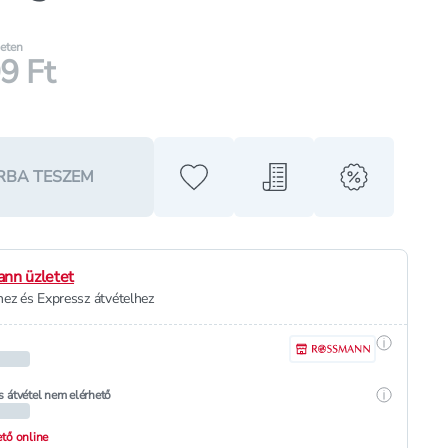
leten
9 Ft
RBA TESZEM
Hozzáadás a kedvencekhez
Hozzáadás a bevásárló l
alert when o
nn üzletet
ez és Expressz átvételhez
Részletek
Részletek
s átvétel nem elérhető
hető online