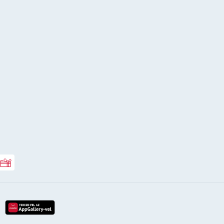
Rossmann ajándékkártya
lay-röl
etöltés az app-store-ból
letöltés huawei app-galery-böl