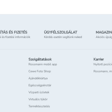
ÍTÁS ÉS FIZETÉS
ÜGYFÉLSZOLGÁLAT
MAGAZIN
si és fizetési információk
Kérdés esetén segítünk neked
Akciós újsá
Szolgáltatások
Karrier
Rossmann mobil app
Nyitott pozíc
Cewe Foto Shop
Rossmann, m
Ajándékkártya
Egészségpénztár
Vízparti üzletek
Virtuális tükör
Terméktesztelés