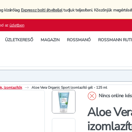
eg kizárólag
Expressz bolti átvétellel
tudjuk teljesíteni. Köszönjük megértésé
ed az
üzletben
ÜZLETKERESŐ
MAGAZIN
ROSSMANÓ
ROSSMANN RUT
Termék
Termékleí
k, izomlazítók
Aloe Vera Organic Sport izomlazító gél - 125 ml
Nincs online ké
Aloe Ver
izomlazít