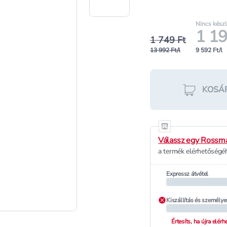
Nincs kész
1 19
1 749 Ft
13 992 Ft/l
9 592 Ft/l
KOSÁ
Válassz egy Rossma
a termék elérhetőségéh
Expressz átvétel
Kiszállítás és személye
Értesíts, ha újra elér