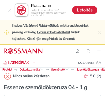
Rossmann
Letöltés
Töltsd le az alkalmazást!
Vásárolj gyorsan és könnyedén
a mobilodról!
Kedves Vásárlónk! Raktárköltözés miatt rendeléseinket
jelenleg kizárólag
Expressz bolti átvétellel
tudjuk
clo
teljesíteni. Köszönjük megértését és türelmét!
Keresés
Belépés
Keresés
Nav
KATEGÓRIÁK
KOSARAM
Főoldal
Dekorkozmetika
Szemöldök
Szemöldökceruza, -fil
Értékelé
Nincs online készleten
5.0
(
2
)
Essence szemöldökceruza 04 - 1 g