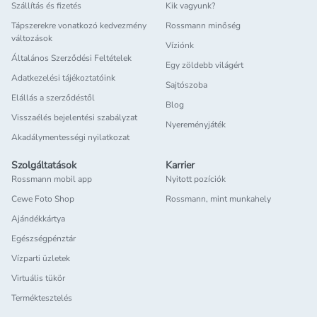
Szállítás és fizetés
Kik vagyunk?
Tápszerekre vonatkozó kedvezmény
Rossmann minőség
változások
Víziónk
Általános Szerződési Feltételek
Egy zöldebb világért
Adatkezelési tájékoztatóink
Sajtószoba
Elállás a szerződéstől
Blog
Visszaélés bejelentési szabályzat
Nyereményjáték
Akadálymentességi nyilatkozat
Szolgáltatások
Karrier
Rossmann mobil app
Nyitott pozíciók
Cewe Foto Shop
Rossmann, mint munkahely
Ajándékkártya
Egészségpénztár
Vízparti üzletek
Virtuális tükör
Terméktesztelés