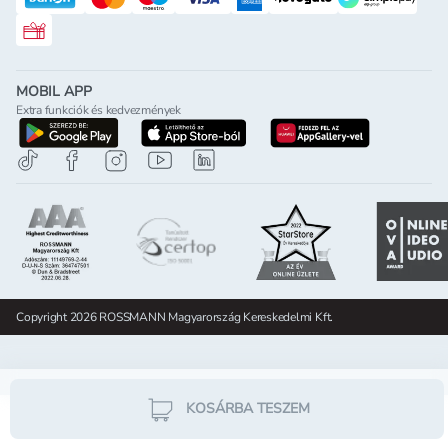
Rossmann ajándékkártya
MOBIL APP
Extra funkciók és kedvezmények
letöltés a google-play-röl
letöltés az app-store-ból
letöltés h
Copyright 2026 ROSSMANN Magyarország Kereskedelmi Kft.
KOSÁRBA TESZEM