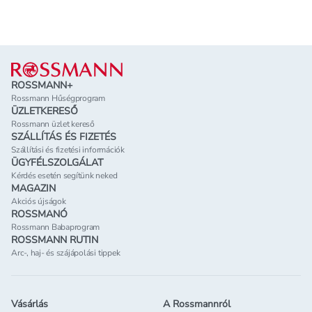
Lábléc
ROSSMANN+
Rossmann Hűségprogram
ÜZLETKERESŐ
Rossmann üzlet kereső
SZÁLLÍTÁS ÉS FIZETÉS
Szállítási és fizetési információk
ÜGYFÉLSZOLGÁLAT
Kérdés esetén segítünk neked
MAGAZIN
Akciós újságok
ROSSMANÓ
Rossmann Babaprogram
ROSSMANN RUTIN
Arc-, haj- és szájápolási tippek
Vásárlás
A Rossmannról