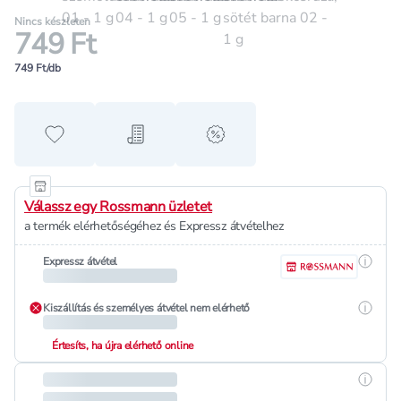
Nincs készleten
749 Ft
749 Ft/db
Hozzáadás a kedvencekhez
Hozzáadás a bevásárló listához
alert when on sale
Válassz egy Rossmann üzletet
a termék elérhetőségéhez és Expressz átvételhez
Részle
Expressz átvétel
Részle
Kiszállítás és személyes átvétel nem elérhető
Értesíts, ha újra elérhető online
Részle