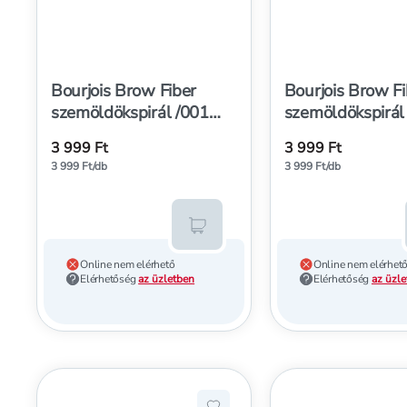
Bourjois Brow Fiber
Bourjois Brow Fi
szemöldökspirál /001
szemöldökspirál
szőke - 1 db
gesztenye - 1 d
3 999 Ft
3 999 Ft
3 999 Ft/db
3 999 Ft/db
Kosárba teszem
Online nem elérhető
Online nem elérhet
Elérhetőség
az üzletben
Elérhetőség
az üzl