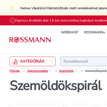
Kedves Vásárlónk! Raktárköltözés miatt rendeléseinket jelenl
Expressz átvétellel akár 1.5 óra múlva kézhez kaphatod rendelés
WEBSHOP
ROSSMANN+
Keresés
KATEGÓRIÁK
Főoldal
Dekorkozmetika
Szemöldök
Szemöldökspirál
Szemöldökspirál