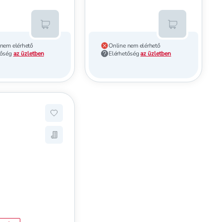
Kosárba teszem
Kosárba tesz
 nem elérhető
Online nem elérhető
tőség
az üzletben
Elérhetőség
az üzletben
rmázó /1 - 1 db
ekhez, Max Factor 2000 Calorie szemöldökspirál /002 - 1 db
Hozzáadás a kedvencekhez, Max Factor 2000 Ca
ormázó /1 - 1 db
istára, Max Factor 2000 Calorie szemöldökspirál /002 - 1 db
Mentés a bevásárló listára, Max Factor 2000 C