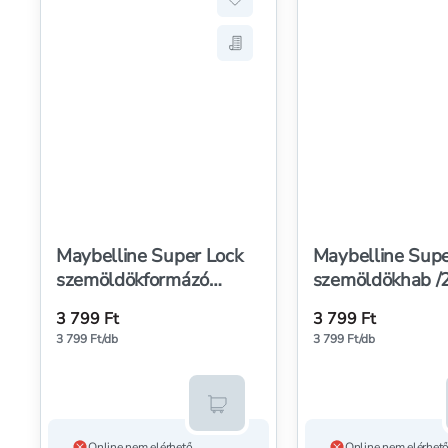
Hozzáadás a kedvencekhez, M
Mentés a bevásárló listára, 
Maybelline Super Lock
Maybelline Supe
szemöldökformázó
szemöldökhab /2
/Taupe - 1 db
Brown - 1 db
3 799 Ft
3 799 Ft
3 799 Ft/db
3 799 Ft/db
Kosárba teszem
Online nem elérhető
Online nem elérhet