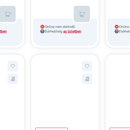
Kosárba teszem
Kosárba teszem
ő
Online nem elérhető
Online
etben
Elérhetőség
az üzletben
Elérhe
veline Brow&Go szemöldökgél - 1 db
Hozzáadás a kedvencekhez, Hypoallergenic szemöldök fo
Hozzáadás a kedvenc
Eveline Brow&Go szemöldökgél - 1 db
Mentés a bevásárló listára, Hypoallergenic szemöldök f
Mentés a bevásárló l