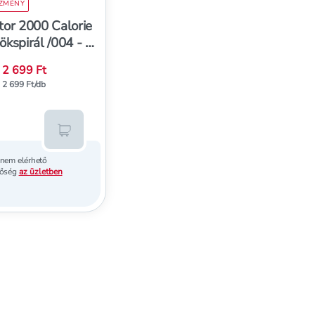
EZMÉNY
tor 2000 Calorie
kspirál /004 - 1
2 699 Ft
elyett
2 699 Ft/db
Kosárba teszem
 nem elérhető
tőség
az üzletben