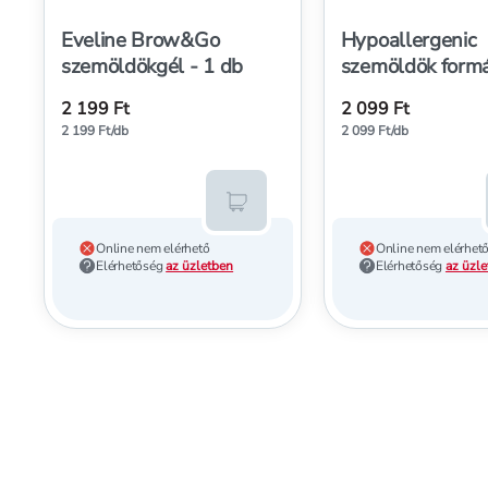
Eveline Brow&Go
Hypoallergenic
szemöldökgél - 1 db
szemöldök formá
1 db
2 199 Ft
2 099 Ft
2 199 Ft/db
2 099 Ft/db
Kosárba teszem
Online nem elérhető
Online nem elérhet
Elérhetőség
az üzletben
Elérhetőség
az üzl