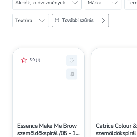
Akciók, kedvezmények
Márka
Ter
Textúra
További szűrés
Értékelés pontszáma:
5.0
(
1
)
Hozzáadás a kedvencekhez, E
Mentés a bevásárló listára, 
Essence Make Me Brow
Catrice Colour &
szemöldökspirál /05 - 1
szemöldökspirál 