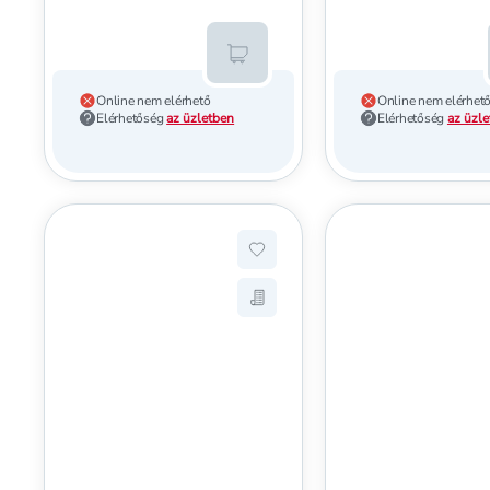
Kosárba teszem
Online nem elérhető
Online nem elérhet
Elérhetőség
az üzletben
Elérhetőség
az üzl
Hozzáadás a kedvencekhez, E
Mentés a bevásárló listára, 