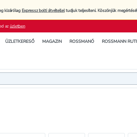
eg kizárólag
Expressz bolti átvétellel
tudjuk teljesíteni. Köszönjük megértésé
ed az
üzletben
ÜZLETKERESŐ
MAGAZIN
ROSSMANÓ
ROSSMANN RUT