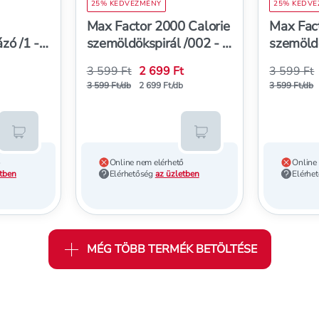
25% KEDVEZMÉNY
25% KEDV
Max Factor 2000 Calorie
Max Fac
zó /1 -
szemöldökspirál /002 - 1
szemöldö
db
db
3 599 Ft
2 699 Ft
3 599 Ft
helyett
helyett
helyett
h
3 599 Ft/db
2 699 Ft/db
3 599 Ft/db
Kosárba teszem
Kosárba teszem
ő
Online nem elérhető
Online
etben
Elérhetőség
az üzletben
Elérhe
MÉG TÖBB TERMÉK BETÖLTÉSE