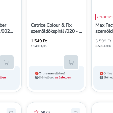
25% KEDV
ber
Catrice Colour & Fix
Max Fac
 /002
szemöldökspirál /020 - 1
szemöldö
b
db
clear - 
1 549 Ft
3 599 Ft
helyett
h
1 549 Ft/db
3 599 Ft/db
Kosárba teszem
Kosárba teszem
ő
Online nem elérhető
Online
etben
Elérhetőség
az üzletben
Elérhe
Értékelés pontszáma:
5.0
(
1
)