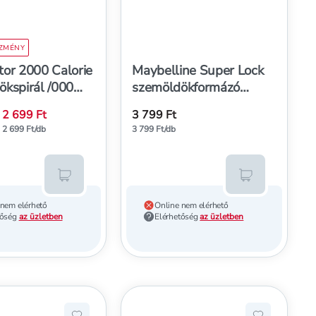
EZMÉNY
tor 2000 Calorie
Maybelline Super Lock
kspirál /000
szemöldökformázó
1 db
/Deep Brown - 1 db
2 699 Ft
3 799 Ft
elyett
2 699 Ft/db
3 799 Ft/db
Kosárba teszem
Kosárba tesz
 nem elérhető
Online nem elérhető
tőség
az üzletben
Elérhetőség
az üzletben