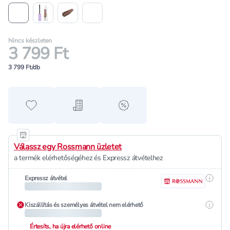
Nincs készleten
3 799 Ft
3 799 Ft/db
Hozzáadás a kedvencekhez
Hozzáadás a bevásárló listához
alert when on sale
Válassz egy Rossmann üzletet
a termék elérhetőségéhez és Expressz átvételhez
Részle
Expressz átvétel
Részle
Kiszállítás és személyes átvétel nem elérhető
Értesíts, ha újra elérhető online