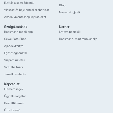
Elállás a szerződéstől
Blog
Visszaélés bejelentési szabályzat
Nyereményjáték
Akadálymentességi nyilatkozat
Szolgáltatások
Karrier
Rossmann mobil app
Nyitott pozíciók
Cewe Foto Shop
Rossmann, mint munkahely
Ajándékkártya
Egészségpénztár
Vízparti üzletek
Virtuális tükör
Terméktesztelés
Kapcsolat
Elérhetőségek
Ügyfélszolgálat
Beszállítóknak
Üzletkereső