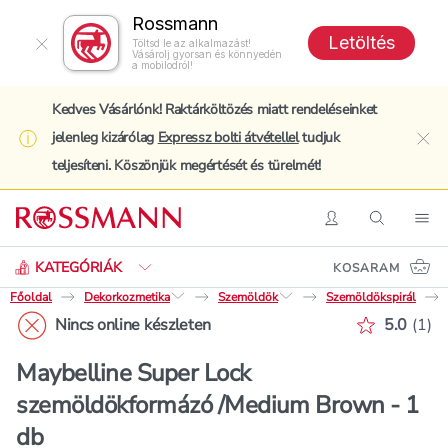
Rossmann
Letöltés
Töltsd le az alkalmazást!
Vásárolj gyorsan és könnyedén
a mobilodról!
Kedves Vásárlónk! Raktárköltözés miatt rendeléseinket
jelenleg kizárólag
Expressz bolti átvétellel
tudjuk
clo
teljesíteni. Köszönjük megértését és türelmét!
Keresés
Belépés
Keresés
Nav
KATEGÓRIÁK
KOSARAM
Főoldal
Dekorkozmetika
Szemöldök
Szemöldökspirál
Értékelé
Nincs online készleten
5.0
(
1
)
Maybelline Super Lock
szemöldökformázó /Medium Brown - 1
db