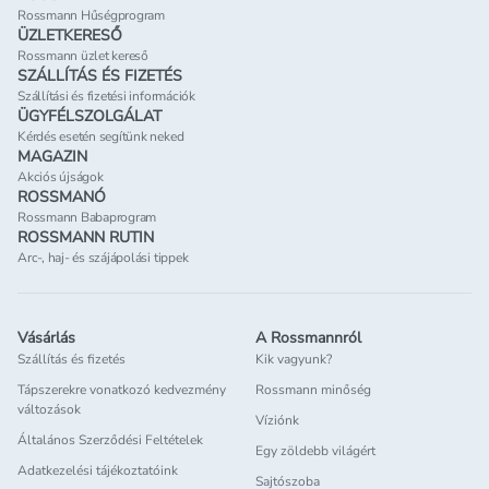
Rossmann Hűségprogram
ÜZLETKERESŐ
Rossmann üzlet kereső
SZÁLLÍTÁS ÉS FIZETÉS
Szállítási és fizetési információk
ÜGYFÉLSZOLGÁLAT
Kérdés esetén segítünk neked
MAGAZIN
Akciós újságok
ROSSMANÓ
Rossmann Babaprogram
ROSSMANN RUTIN
Arc-, haj- és szájápolási tippek
Vásárlás
A Rossmannról
Szállítás és fizetés
Kik vagyunk?
Tápszerekre vonatkozó kedvezmény
Rossmann minőség
változások
Víziónk
Általános Szerződési Feltételek
Egy zöldebb világért
Adatkezelési tájékoztatóink
Sajtószoba