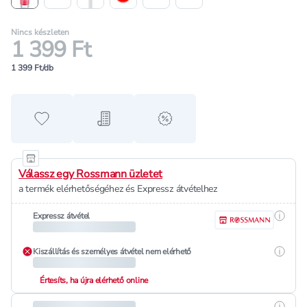
Nincs készleten
1 399 Ft
1 399 Ft/db
Hozzáadás a kedvencekhez
Hozzáadás a bevásárló listához
alert when on sale
Válassz egy Rossmann üzletet
a termék elérhetőségéhez és Expressz átvételhez
Részle
Expressz átvétel
Részle
Kiszállítás és személyes átvétel nem elérhető
Értesíts, ha újra elérhető online
Részle