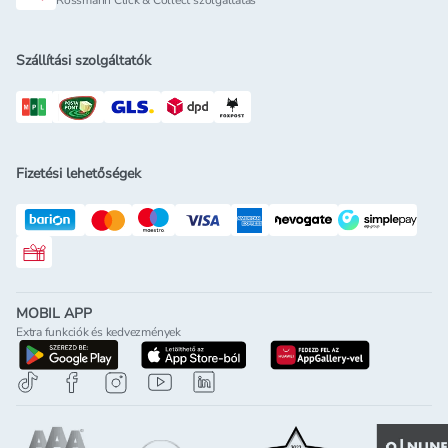
Rossmann Click & Collect szolgáltatás
Szállítási szolgáltatók
Fizetési lehetőségek
Rossmann ajándékkártya
MOBIL APP
Extra funkciók és kedvezmények
letöltés a google-play-röl
letöltés az app-store-ból
letöltés h