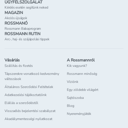
ÜGYFÉLSZOLGÁLAT
Kérdés esetén segítünk neked
MAGAZIN
Akciós újságok
ROSSMANÓ
Rossmann Babaprogram
ROSSMANN RUTIN
Arc-, haj- és szájápolási tippek
Vásárlás
A Rossmannról
Szállítás és fizetés
Kik vagyunk?
Tápszerekre vonatkozó kedvezmény
Rossmann minőség
változások
Víziónk
Általános Szerződési Feltételek
Egy zöldebb világért
Adatkezelési tájékoztatóink
Sajtószoba
Elállás a szerződéstől
Blog
Visszaélés bejelentési szabályzat
Nyereményjáték
Akadálymentességi nyilatkozat