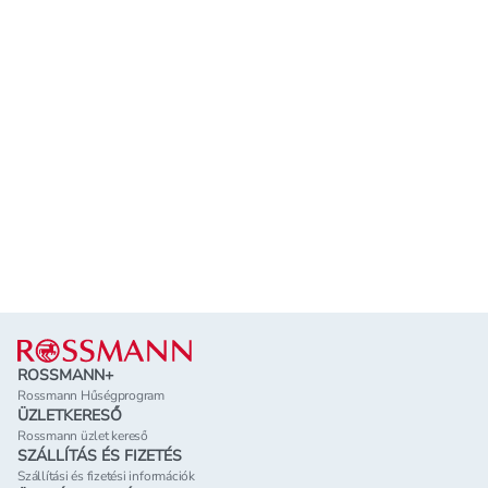
Lábléc
ROSSMANN+
Rossmann Hűségprogram
ÜZLETKERESŐ
Rossmann üzlet kereső
SZÁLLÍTÁS ÉS FIZETÉS
Szállítási és fizetési információk