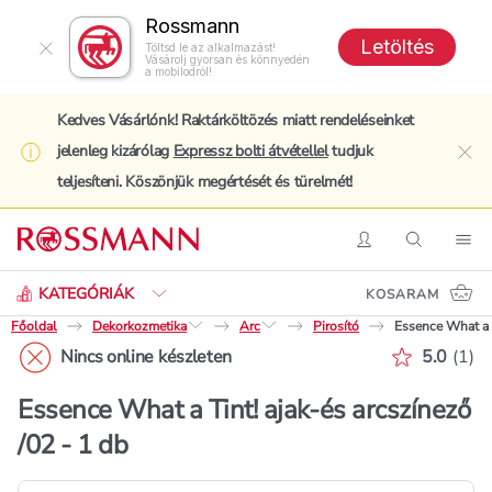
Rossmann
Letöltés
Töltsd le az alkalmazást!
Vásárolj gyorsan és könnyedén
a mobilodról!
Kedves Vásárlónk! Raktárköltözés miatt rendeléseinket
jelenleg kizárólag
Expressz bolti átvétellel
tudjuk
clo
teljesíteni. Köszönjük megértését és türelmét!
Keresés
Belépés
Keresés
Nav
KATEGÓRIÁK
KOSARAM
Főoldal
Dekorkozmetika
Arc
Pirosító
Essence What a T
Értékelé
Nincs online készleten
5.0
(
1
)
Essence What a Tint! ajak-és arcszínező
/02 - 1 db