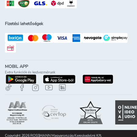
Fizetési lehetőségek
Rossmann ajándékkártya
MOBIL APP
Extra funkciók és kedvezmények
letöltés a google-play-röl
letöltés az app-store-ból
letöltés h
Copyright 2026 ROSSMANN Magyarország Kereskedelmi Kft.