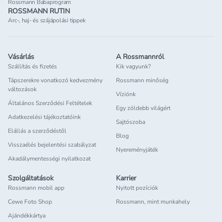
Rossmann Babaprogram
ROSSMANN RUTIN
Arc-, haj- és szájápolási tippek
Vásárlás
A Rossmannról
Szállítás és fizetés
Kik vagyunk?
Tápszerekre vonatkozó kedvezmény
Rossmann minőség
változások
Víziónk
Általános Szerződési Feltételek
Egy zöldebb világért
Adatkezelési tájékoztatóink
Sajtószoba
Elállás a szerződéstől
Blog
Visszaélés bejelentési szabályzat
Nyereményjáték
Akadálymentességi nyilatkozat
Szolgáltatások
Karrier
Rossmann mobil app
Nyitott pozíciók
Cewe Foto Shop
Rossmann, mint munkahely
Ajándékkártya