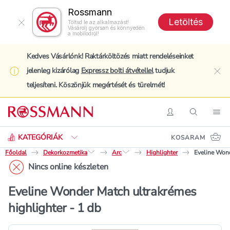
Rossmann
Letöltés
Töltsd le az alkalmazást!
Vásárolj gyorsan és könnyedén
a mobilodról!
Kedves Vásárlónk! Raktárköltözés miatt rendeléseinket
jelenleg kizárólag
Expressz bolti átvétellel
tudjuk
clo
teljesíteni. Köszönjük megértését és türelmét!
Keresés
Belépés
Keresés
Nav
KATEGÓRIÁK
KOSARAM
Főoldal
Dekorkozmetika
Arc
Highlighter
Eveline Wond
Nincs online készleten
Eveline Wonder Match ultrakrémes
highlighter - 1 db