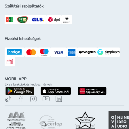
Szállítási szolgáltatók
Fizetési lehetőségek
Rossmann ajándékkártya
MOBIL APP
Extra funkciók és kedvezmények
letöltés a google-play-röl
letöltés az app-store-ból
letöltés h