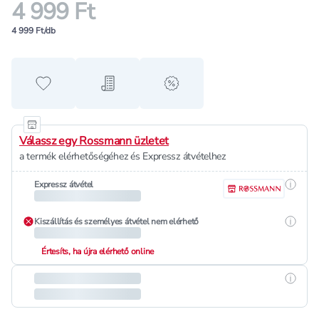
4 999 Ft
4 999 Ft/db
Hozzáadás a kedvencekhez
Hozzáadás a bevásárló listához
alert when on sale
Válassz egy Rossmann üzletet
a termék elérhetőségéhez és Expressz átvételhez
Részle
Expressz átvétel
Részle
Kiszállítás és személyes átvétel nem elérhető
Értesíts, ha újra elérhető online
Részle