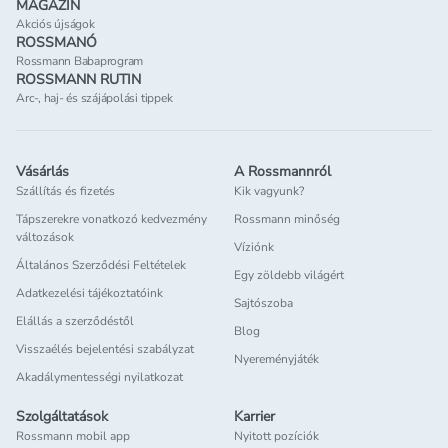
MAGAZIN
Akciós újságok
ROSSMANÓ
Rossmann Babaprogram
ROSSMANN RUTIN
Arc-, haj- és szájápolási tippek
Vásárlás
A Rossmannról
Szállítás és fizetés
Kik vagyunk?
Tápszerekre vonatkozó kedvezmény
Rossmann minőség
változások
Víziónk
Általános Szerződési Feltételek
Egy zöldebb világért
Adatkezelési tájékoztatóink
Sajtószoba
Elállás a szerződéstől
Blog
Visszaélés bejelentési szabályzat
Nyereményjáték
Akadálymentességi nyilatkozat
Szolgáltatások
Karrier
Rossmann mobil app
Nyitott pozíciók