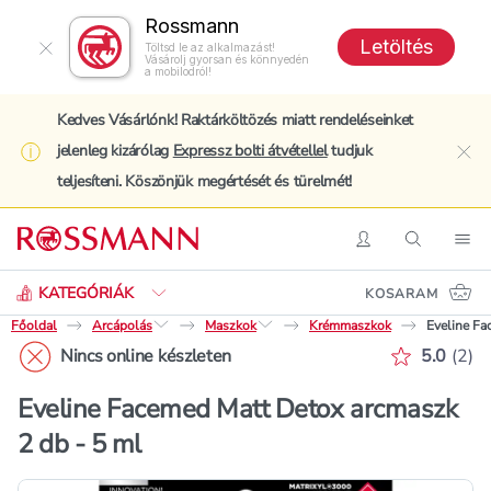
Rossmann
Letöltés
Töltsd le az alkalmazást!
Vásárolj gyorsan és könnyedén
a mobilodról!
Kedves Vásárlónk! Raktárköltözés miatt rendeléseinket
jelenleg kizárólag
Expressz bolti átvétellel
tudjuk
clo
teljesíteni. Köszönjük megértését és türelmét!
Keresés
Belépés
Keresés
Nav
KATEGÓRIÁK
KOSARAM
Főoldal
Arcápolás
Maszkok
Krémmaszkok
Eveline Fa
Értékelé
Nincs online készleten
5.0
(
2
)
Eveline Facemed Matt Detox arcmaszk
2 db - 5 ml