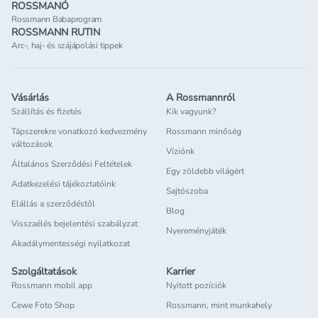
ROSSMANÓ
Rossmann Babaprogram
ROSSMANN RUTIN
Arc-, haj- és szájápolási tippek
Vásárlás
A Rossmannról
Szállítás és fizetés
Kik vagyunk?
Tápszerekre vonatkozó kedvezmény
Rossmann minőség
változások
Víziónk
Általános Szerződési Feltételek
Egy zöldebb világért
Adatkezelési tájékoztatóink
Sajtószoba
Elállás a szerződéstől
Blog
Visszaélés bejelentési szabályzat
Nyereményjáték
Akadálymentességi nyilatkozat
Szolgáltatások
Karrier
Rossmann mobil app
Nyitott pozíciók
Cewe Foto Shop
Rossmann, mint munkahely