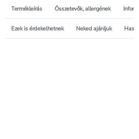
Termékleírás
Összetevők, allergének
Inform
Ezek is érdekelhetnek
Neked ajánljuk
Hason