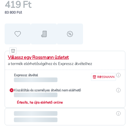
419 Ft
83 800 Ft/l
Hozzáadás a kedvencekhez
Hozzáadás a bevásárló listához
alert when on sale
Válassz egy Rossmann üzletet
a termék elérhetőségéhez és Expressz átvételhez
Részle
Expressz átvétel
Részle
Kiszállítás és személyes átvétel nem elérhető
Értesíts, ha újra elérhető online
Részle