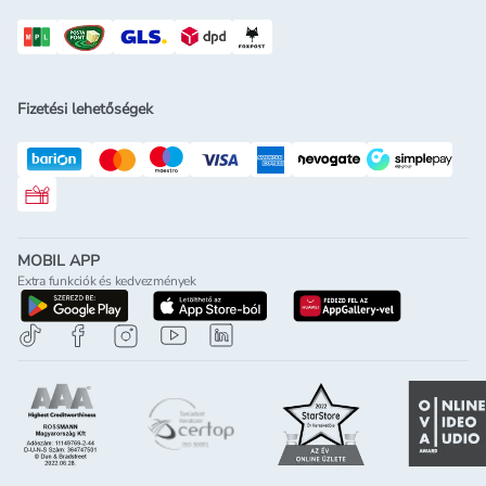
Fizetési lehetőségek
Rossmann ajándékkártya
MOBIL APP
Extra funkciók és kedvezmények
letöltés a google-play-röl
letöltés az app-store-ból
letöltés h