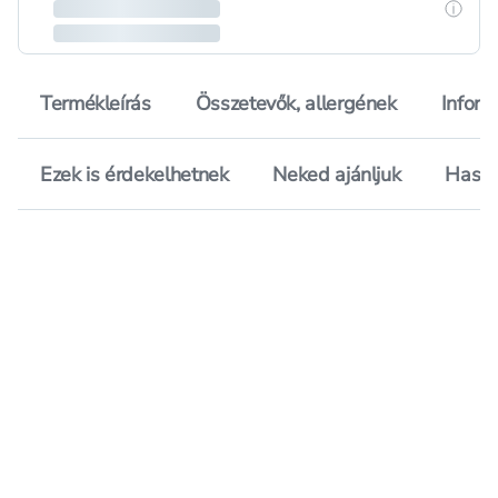
Részle
Termékleírás
Összetevők, allergének
Inform
Ezek is érdekelhetnek
Neked ajánljuk
Hason