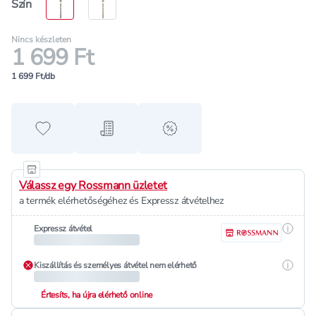
Szín
Nincs készleten
1 699 Ft
1 699 Ft/db
Hozzáadás a kedvencekhez
Hozzáadás a bevásárló listához
alert when on sale
Válassz egy Rossmann üzletet
a termék elérhetőségéhez és Expressz átvételhez
Részle
Expressz átvétel
Részle
Kiszállítás és személyes átvétel nem elérhető
Értesíts, ha újra elérhető online