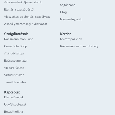
Adatkezelési tájékoztatóink
Sajtószoba
Elállás a szerződéstől
Blog
Visszaélés bejelentési szabályzat
Nyereményjáték
Akadálymentességi nyilatkozat
Szolgáltatások
Karrier
Rossmann mobil app
Nyitott pozíciók
Cewe Foto Shop
Rossmann, mint munkahely
Ajándékkártya
Egészségpénztár
Vízparti üzletek
Virtuális tükör
Terméktesztelés
Kapcsolat
Elérhetőségek
Ügyfélszolgálat
Beszállítóknak