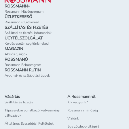
ROSSMANN+
Rossmann Hűségprogram
ÜZLETKERESŐ
Rossmann üzlet kereső
SZÁLLÍTÁS ÉS FIZETÉS
Szállítási és fizetési információk
ÜGYFÉLSZOLGÁLAT
Kérdés esetén segítünk neked
MAGAZIN
Akciós újságok
ROSSMANÓ
Rossmann Babaprogram
ROSSMANN RUTIN
Arc-, haj- és szájápolási tippek
Vásárlás
A Rossmannról
Szállítás és fizetés
Kik vagyunk?
Tápszerekre vonatkozó kedvezmény
Rossmann minőség
változások
Víziónk
Általános Szerződési Feltételek
Egy zöldebb világért