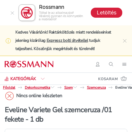
Rossmann
Letöltés
Töltsd le az alkalmazást!
Vásárolj gyorsan és könnyedén
a mobilodról!
Kedves Vásárlónk! Raktárköltözés miatt rendeléseinket
jelenleg kizárólag
Expressz bolti átvétellel
tudjuk
clo
teljesíteni. Köszönjük megértését és türelmét!
Keresés
Belépés
Keresés
Nav
KATEGÓRIÁK
KOSARAM
Főoldal
Dekorkozmetika
Szem
Szemceruza
Eveline Va
Nincs online készleten
Eveline Variete Gel szemceruza /01
fekete - 1 db