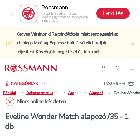
Rossmann
Letöltés
Töltsd le az alkalmazást!
Vásárolj gyorsan és könnyedén
a mobilodról!
Kedves Vásárlónk! Raktárköltözés miatt rendeléseinket
jelenleg kizárólag
Expressz bolti átvétellel
tudjuk
clo
teljesíteni. Köszönjük megértését és türelmét!
Keresés
Belépés
Keresés
Nav
KATEGÓRIÁK
KOSARAM
Főoldal
Dekorkozmetika
Arc
Alapozó
Eveline Wonder
Nincs online készleten
Eveline Wonder Match alapozó /35 - 1
db