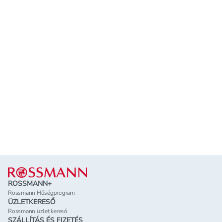
Lábléc
ROSSMANN+
Rossmann Hűségprogram
ÜZLETKERESŐ
Rossmann üzlet kereső
SZÁLLÍTÁS ÉS FIZETÉS