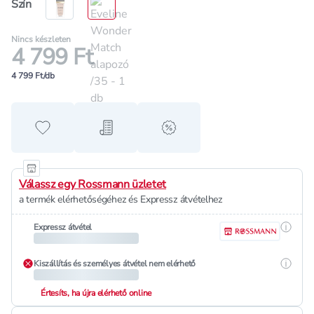
Szín
Nincs készleten
4 799 Ft
4 799 Ft/db
Hozzáadás a kedvencekhez
Hozzáadás a bevásárló listához
alert when on sale
Válassz egy Rossmann üzletet
a termék elérhetőségéhez és Expressz átvételhez
Részle
Expressz átvétel
Részle
Kiszállítás és személyes átvétel nem elérhető
Értesíts, ha újra elérhető online