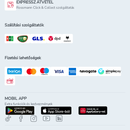
EXPRESSZ ÁTVÉTEL
Rossmann Click & Collect szolgáltatás
Szállítási szolgáltatók
Fizetési lehetőségek
Rossmann ajándékkártya
MOBIL APP
Extra funkciók és kedvezmények
letöltés a google-play-röl
letöltés az app-store-ból
letöltés h