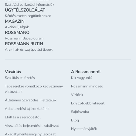
Szállítási és fizetési információk
ÜGYFÉLSZOLGÁLAT
Kérdés esetén segítünk neked
MAGAZIN
Akciós újságok
ROSSMANÓ
Rossmann Babaprogram
ROSSMANN RUTIN
Arc-, haj- és szájápolási tippek
Vásárlás
A Rossmannról
Szállítás és fizetés
Kik vagyunk?
Tápszerekre vonatkozó kedvezmény
Rossmann minőség
változások
Víziónk
Általános Szerződési Feltételek
Egy zöldebb világért
Adatkezelési tájékoztatóink
Sajtószoba
Elállás a szerződéstől
Blog
Visszaélés bejelentési szabályzat
Nyereményjáték
Akadálymentességi nyilatkozat