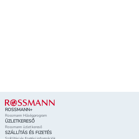
Lábléc
ROSSMANN+
Rossmann Hűségprogram
ÜZLETKERESŐ
Rossmann üzlet kereső
SZÁLLÍTÁS ÉS FIZETÉS
Szállítási és fizetési információk