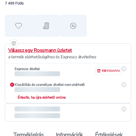
7 499 Ft/db
Hozzáadás a kedvencekhez
Hozzáadás a bevásárló listához
alert when on sale
Válassz egy Rossmann üzletet
a termék elérhetőségéhez és Expressz átvételhez
Részle
Expressz átvétel
Részle
Kiszállítás és személyes átvétel nem elérhető
Értesíts, ha újra elérhető online
Részle
Termékleírás
Információk
Értékelések