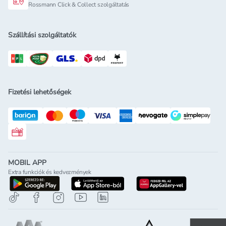
Rossmann Click & Collect szolgáltatás
Szállítási szolgáltatók
Fizetési lehetőségek
Rossmann ajándékkártya
MOBIL APP
Extra funkciók és kedvezmények
letöltés a google-play-röl
letöltés az app-store-ból
letöltés h