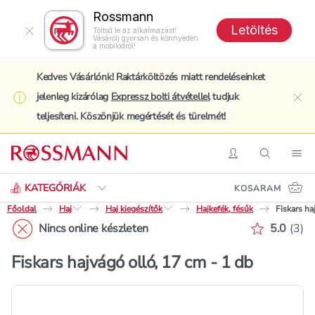
Rossmann
Letöltés
Töltsd le az alkalmazást!
Vásárolj gyorsan és könnyedén
a mobilodról!
Kedves Vásárlónk! Raktárköltözés miatt rendeléseinket
jelenleg kizárólag
Expressz bolti átvétellel
tudjuk
clo
teljesíteni. Köszönjük megértését és türelmét!
Keresés
Belépés
Keresés
Nav
KATEGÓRIÁK
KOSARAM
Főoldal
Haj
Haj kiegészítők
Hajkefék, fésűk
Fiskars ha
Értékelé
Nincs online készleten
5.0
(
3
)
Fiskars hajvágó olló, 17 cm - 1 db