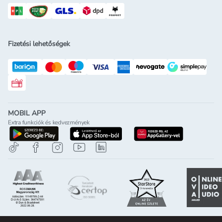
Fizetési lehetőségek
Rossmann ajándékkártya
MOBIL APP
Extra funkciók és kedvezmények
letöltés a google-play-röl
letöltés az app-store-ból
letöltés h