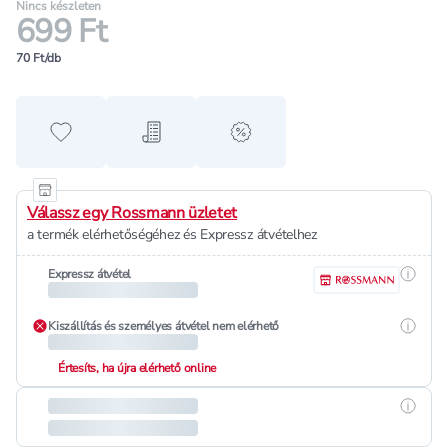
Nincs készleten
699 Ft
70 Ft/db
Hozzáadás a kedvencekhez
Hozzáadás a bevásárló listához
alert when on sale
Válassz egy Rossmann üzletet
a termék elérhetőségéhez és Expressz átvételhez
Részle
Expressz átvétel
Részle
Kiszállítás és személyes átvétel nem elérhető
Értesíts, ha újra elérhető online
Részle