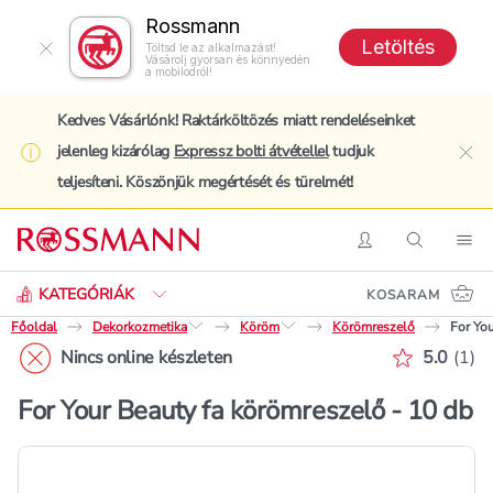
Rossmann
Letöltés
Töltsd le az alkalmazást!
Vásárolj gyorsan és könnyedén
a mobilodról!
Kedves Vásárlónk! Raktárköltözés miatt rendeléseinket
jelenleg kizárólag
Expressz bolti átvétellel
tudjuk
clo
teljesíteni. Köszönjük megértését és türelmét!
Keresés
Belépés
Keresés
Nav
KATEGÓRIÁK
KOSARAM
Főoldal
Dekorkozmetika
Köröm
Körömreszelő
For You
Értékelé
Nincs online készleten
5.0
(
1
)
For Your Beauty fa körömreszelő - 10 db