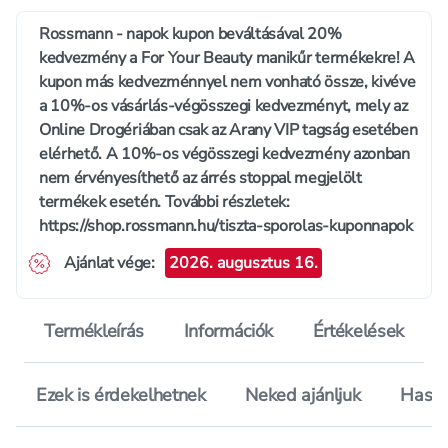
Rossmann - napok kupon beváltásával 20%
kedvezmény a For Your Beauty manikűr termékekre! A
kupon más kedvezménnyel nem vonható össze, kivéve
a 10%-os vásárlás-végösszegi kedvezményt, mely az
Online Drogériában csak az Arany VIP tagság esetében
elérhető. A 10%-os végösszegi kedvezmény azonban
nem érvényesíthető az árrés stoppal megjelölt
termékek esetén. További részletek:
https://shop.rossmann.hu/tiszta-sporolas-kuponnapok
Ajánlat vége
:
2026. augusztus 16.
Termékleírás
Információk
Értékelések
Ezek is érdekelhetnek
Neked ajánljuk
Hason