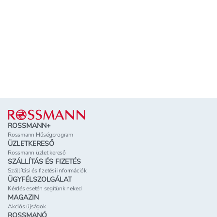
Lábléc
ROSSMANN+
Rossmann Hűségprogram
ÜZLETKERESŐ
Rossmann üzlet kereső
SZÁLLÍTÁS ÉS FIZETÉS
Szállítási és fizetési információk
ÜGYFÉLSZOLGÁLAT
Kérdés esetén segítünk neked
MAGAZIN
Akciós újságok
ROSSMANÓ