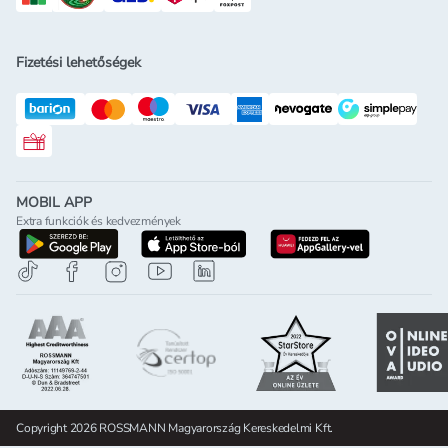
Fizetési lehetőségek
Rossmann ajándékkártya
MOBIL APP
Extra funkciók és kedvezmények
letöltés a google-play-röl
letöltés az app-store-ból
letöltés h
Copyright 2026 ROSSMANN Magyarország Kereskedelmi Kft.