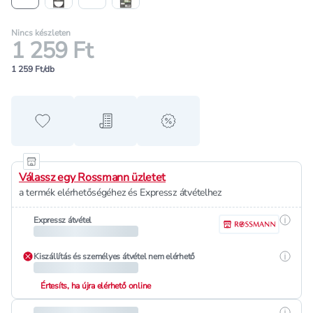
Nincs készleten
1 259 Ft
1 259 Ft/db
Hozzáadás a kedvencekhez
Hozzáadás a bevásárló listához
alert when on sale
Válassz egy Rossmann üzletet
a termék elérhetőségéhez és Expressz átvételhez
Részle
Expressz átvétel
Részle
Kiszállítás és személyes átvétel nem elérhető
Értesíts, ha újra elérhető online
Részle