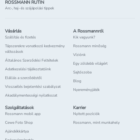
ROSSMANN RUTIN
Arc-, haj- és szájápolási tippek
Vásárlás
A Rossmannról
Szállítás és fizetés
Kik vagyunk?
Tápszerekre vonatkozó kedvezmény
Rossmann minőség
változások
Víziónk
Általános Szerződési Feltételek
Egy zöldebb világért
Adatkezelési tájékoztatóink
Sajtószoba
Elállás a szerződéstől
Blog
Visszaélés bejelentési szabályzat
Nyereményjáték
Akadálymentességi nyilatkozat
Szolgáltatások
Karrier
Rossmann mobil app
Nyitott pozíciók
Cewe Foto Shop
Rossmann, mint munkahely
Ajándékkártya