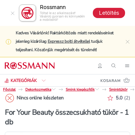
Rossmann
Letöltés
Töltsd le az alkalmazást!
Vásárolj gyorsan és könnyedén
a mobilodról!
Kedves Vásárlónk! Raktárköltözés miatt rendeléseinket
jelenleg kizárólag
Expressz bolti átvétellel
tudjuk
clo
teljesíteni. Köszönjük megértését és türelmét!
Keresés
Belépés
Keresés
Nav
KATEGÓRIÁK
KOSARAM
Főoldal
Dekorkozmetika
Smink kiegészítők
Sminktükör
Értékelé
Nincs online készleten
5.0
(
2
)
For Your Beauty összecsukható tükör - 1
db