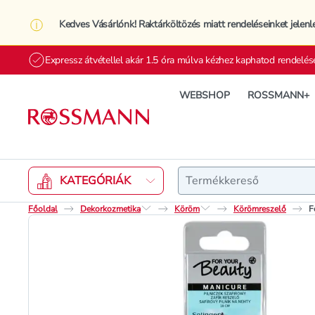
Kedves Vásárlónk! Raktárköltözés miatt rendeléseinket jelenl
Expressz átvétellel akár 1.5 óra múlva kézhez kaphatod rendelés
WEBSHOP
ROSSMANN+
Keresés
KATEGÓRIÁK
Főoldal
Dekorkozmetika
Köröm
Körömreszelő
F