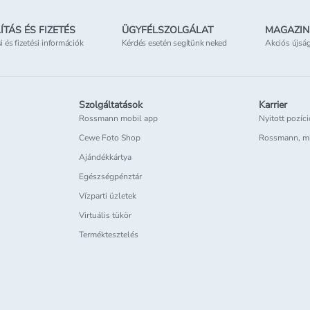
ÍTÁS ÉS FIZETÉS
ÜGYFÉLSZOLGÁLAT
MAGAZIN
si és fizetési információk
Kérdés esetén segítünk neked
Akciós újsá
Szolgáltatások
Karrier
Rossmann mobil app
Nyitott pozíc
Cewe Foto Shop
Rossmann, m
Ajándékkártya
Egészségpénztár
Vízparti üzletek
Virtuális tükör
Terméktesztelés