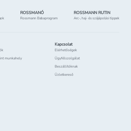
ROSSMANÓ
ROSSMANN RUTIN
gok
Rossmann Babaprogram
Arc-, haj- és szájápolási tippek
Kapcsolat
iók
Elérhetőségek
int munkahely
Ügyfélszolgálat
Beszállítóknak
Üzletkereső