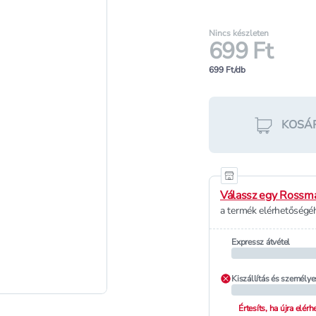
Nincs készleten
699 Ft
699 Ft/db
KOSÁ
Válassz egy Rossma
a termék elérhetőségéh
Expressz átvétel
Kiszállítás és személye
Értesíts, ha újra elér