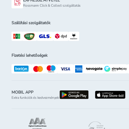
EXPRESSZ ÁTVÉTEL
Rossmann Click & Collect szolgáltatás
Szállítási szolgáltatók
Fizetési lehetőségek
MOBIL APP
letöltés a google-p
l
Extra funkciók és kedvezmények