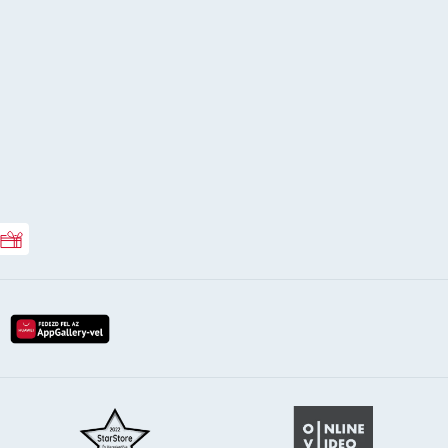
Rossmann ajándékkártya
lay-röl
etöltés az app-store-ból
letöltés huawei app-galery-böl