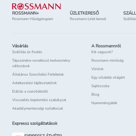
ROSSMANN+
ÜZLETKERESŐ
SZÁLL
Rossmann Hűségprogram
Rossmann üzlet kereső
Szállítá
Vásárlás
A Rossmannról
Szállítás és fizetés
Kik vagyunk?
Tápszerekre vonatkozó kedvezmény
Rossmann minőség
változások
Víziónk
Általános Szerződési Feltételek
Egy zöldebb világért
Adatkezelési tájékoztatóink
Sajtószoba
Elállás a szerződéstől
Blog
Visszaélés bejelentési szabályzat
Nyereményjáték
Akadálymentességi nyilatkozat
Expressz szolgáltatások