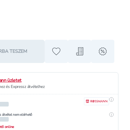
RBA TESZEM
Hozzáadás a kedvencekhez
Hozzáadás a bevásárló l
alert when o
nn üzletet
ez és Expressz átvételhez
Részletek
Részletek
s átvétel nem elérhető
hető online