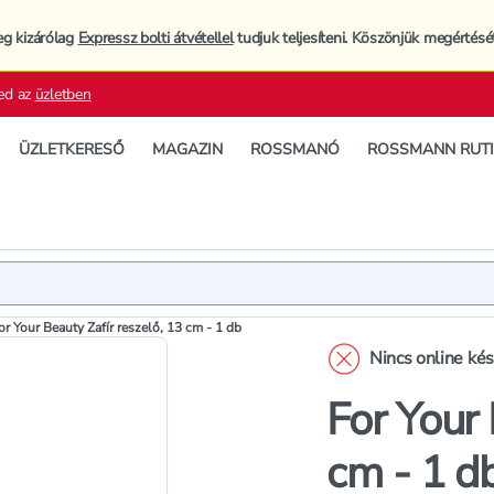
eg kizárólag
Expressz bolti átvétellel
tudjuk teljesíteni. Köszönjük megértésé
ed az
üzletben
ÜZLETKERESŐ
MAGAZIN
ROSSMANÓ
ROSSMANN RUT
Termék
Termékleí
or Your Beauty Zafír reszelő, 13 cm - 1 db
Nincs online ké
For Your 
cm - 1 d