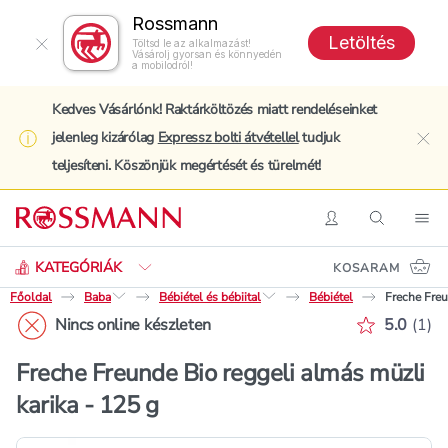
Rossmann
Letöltés
Töltsd le az alkalmazást!
Vásárolj gyorsan és könnyedén
a mobilodról!
Kedves Vásárlónk! Raktárköltözés miatt rendeléseinket
jelenleg kizárólag
Expressz bolti átvétellel
tudjuk
clo
teljesíteni. Köszönjük megértését és türelmét!
Keresés
Belépés
Keresés
Nav
KATEGÓRIÁK
KOSARAM
Főoldal
Baba
Bébiétel és bébiital
Bébiétel
Freche Freu
Értékelé
Nincs online készleten
5.0
(
1
)
Freche Freunde Bio reggeli almás müzli
karika - 125 g