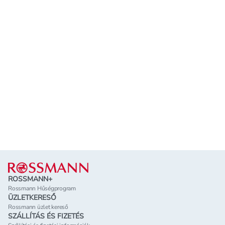
Lábléc
ROSSMANN+
Rossmann Hűségprogram
ÜZLETKERESŐ
Rossmann üzlet kereső
SZÁLLÍTÁS ÉS FIZETÉS