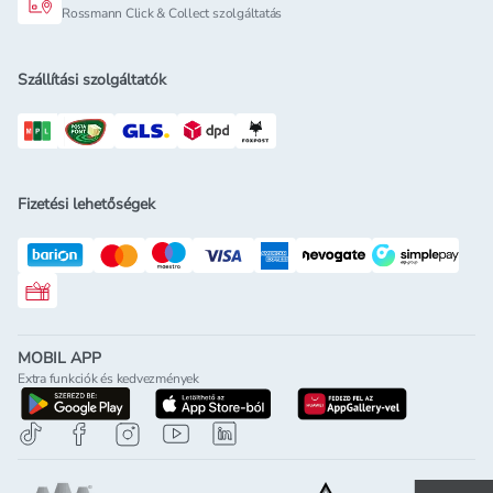
Rossmann Click & Collect szolgáltatás
Szállítási szolgáltatók
Fizetési lehetőségek
Rossmann ajándékkártya
MOBIL APP
Extra funkciók és kedvezmények
letöltés a google-play-röl
letöltés az app-store-ból
letöltés h