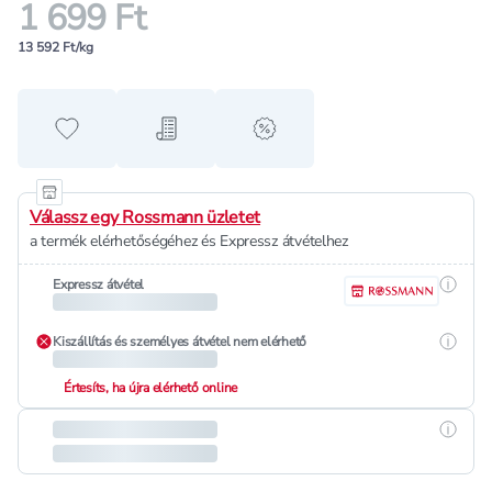
1 699 Ft
13 592 Ft/kg
Hozzáadás a kedvencekhez
Hozzáadás a bevásárló listához
alert when on sale
Válassz egy Rossmann üzletet
a termék elérhetőségéhez és Expressz átvételhez
Részle
Expressz átvétel
Részle
Kiszállítás és személyes átvétel nem elérhető
Értesíts, ha újra elérhető online
Részle