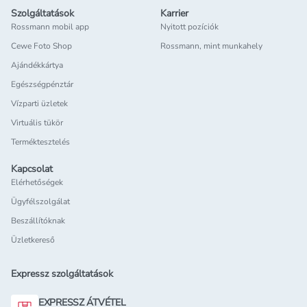
Szolgáltatások
Karrier
Rossmann mobil app
Nyitott pozíciók
Cewe Foto Shop
Rossmann, mint munkahely
Ajándékkártya
Egészségpénztár
Vízparti üzletek
Virtuális tükör
Terméktesztelés
Kapcsolat
Elérhetőségek
Ügyfélszolgálat
Beszállítóknak
Üzletkereső
Expressz szolgáltatások
EXPRESSZ ÁTVÉTEL