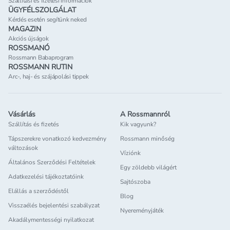
Szállítási és fizetési információk
ÜGYFÉLSZOLGÁLAT
Kérdés esetén segítünk neked
MAGAZIN
Akciós újságok
ROSSMANÓ
Rossmann Babaprogram
ROSSMANN RUTIN
Arc-, haj- és szájápolási tippek
Vásárlás
A Rossmannról
Szállítás és fizetés
Kik vagyunk?
Tápszerekre vonatkozó kedvezmény
Rossmann minőség
változások
Víziónk
Általános Szerződési Feltételek
Egy zöldebb világért
Adatkezelési tájékoztatóink
Sajtószoba
Elállás a szerződéstől
Blog
Visszaélés bejelentési szabályzat
Nyereményjáték
Akadálymentességi nyilatkozat