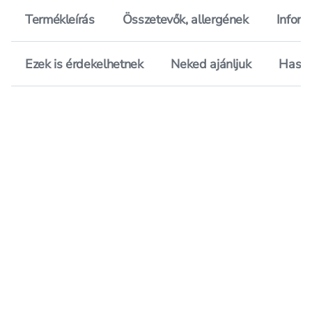
Termékleírás
Összetevők, allergének
Inform
Ezek is érdekelhetnek
Neked ajánljuk
Hason