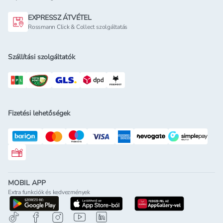
EXPRESSZ ÁTVÉTEL
Rossmann Click & Collect szolgáltatás
Szállítási szolgáltatók
Fizetési lehetőségek
Rossmann ajándékkártya
MOBIL APP
Extra funkciók és kedvezmények
letöltés a google-play-röl
letöltés az app-store-ból
letöltés h