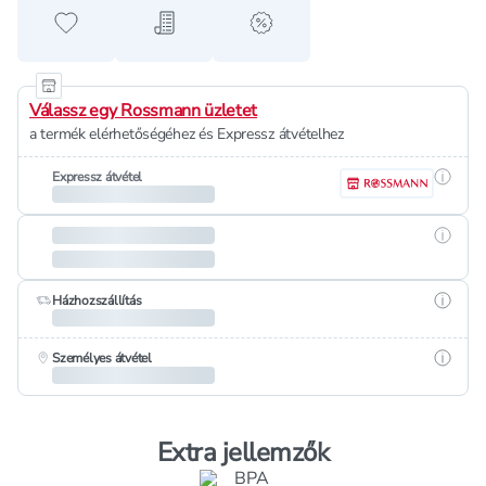
Hozzáadás a kedvencekhez
Hozzáadás a bevásárló listához
alert when on sale
Válassz egy Rossmann üzletet
a termék elérhetőségéhez és Expressz átvételhez
Részle
Expressz átvétel
Részle
Részle
Házhozszállítás
Részle
Személyes átvétel
Extra jellemzők