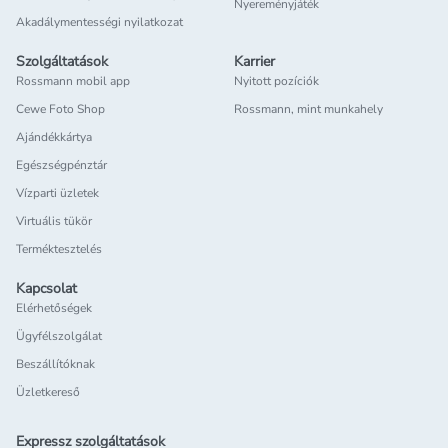
Nyereményjáték
Akadálymentességi nyilatkozat
Szolgáltatások
Karrier
Rossmann mobil app
Nyitott pozíciók
Cewe Foto Shop
Rossmann, mint munkahely
Ajándékkártya
Egészségpénztár
Vízparti üzletek
Virtuális tükör
Terméktesztelés
Kapcsolat
Elérhetőségek
Ügyfélszolgálat
Beszállítóknak
Üzletkereső
Expressz szolgáltatások