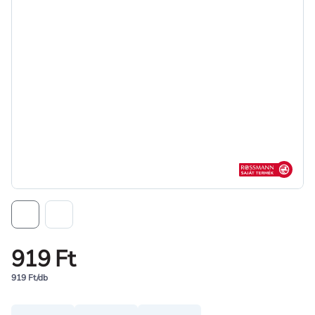
Rossmann sajá
919 Ft
919 Ft/db