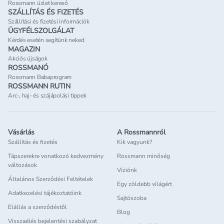
Rossmann üzlet kereső
SZÁLLÍTÁS ÉS FIZETÉS
Szállítási és fizetési információk
ÜGYFÉLSZOLGÁLAT
Kérdés esetén segítünk neked
MAGAZIN
Akciós újságok
ROSSMANÓ
Rossmann Babaprogram
ROSSMANN RUTIN
Arc-, haj- és szájápolási tippek
Vásárlás
A Rossmannról
Szállítás és fizetés
Kik vagyunk?
Tápszerekre vonatkozó kedvezmény
Rossmann minőség
változások
Víziónk
Általános Szerződési Feltételek
Egy zöldebb világért
Adatkezelési tájékoztatóink
Sajtószoba
Elállás a szerződéstől
Blog
Visszaélés bejelentési szabályzat