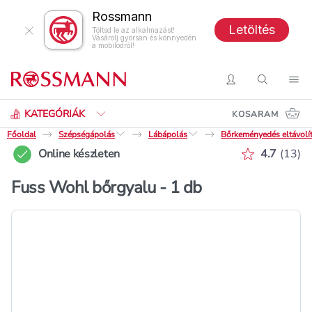
Rossmann
Letöltés
Töltsd le az alkalmazást!
Vásárolj gyorsan és könnyedén
a mobilodról!
Keresés
Belépés
Keresés
Nav
KATEGÓRIÁK
KOSARAM
Főoldal
Szépségápolás
Lábápolás
Bőrkeményedés eltávolí
Értékelés 
Online készleten
4.7
(
13
)
Fuss Wohl bőrgyalu - 1 db