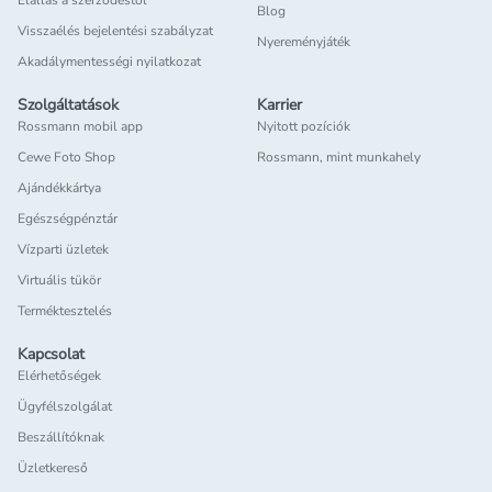
Elállás a szerződéstől
Blog
Visszaélés bejelentési szabályzat
Nyereményjáték
Akadálymentességi nyilatkozat
Szolgáltatások
Karrier
Rossmann mobil app
Nyitott pozíciók
Cewe Foto Shop
Rossmann, mint munkahely
Ajándékkártya
Egészségpénztár
Vízparti üzletek
Virtuális tükör
Terméktesztelés
Kapcsolat
Elérhetőségek
Ügyfélszolgálat
Beszállítóknak
Üzletkereső