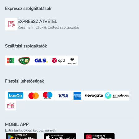
Expressz szolgáltatások
EXPRESSZ ÁTVÉTEL
Rossmann Click & Collect szolgáltatás
Szállítási szolgáltatók
Fizetési lehetőségek
Rossmann ajándékkártya
MOBIL APP
Extra funkciók és kedvezmények
letöltés a google-play-röl
letöltés az app-store-ból
letöltés h