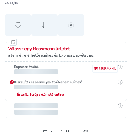
45 Ft/db
Hozzáadás a kedvencekhez
Hozzáadás a bevásárló listához
alert when on sale
Válassz egy Rossmann üzletet
a termék elérhetőségéhez és Expressz átvételhez
Részle
Expressz átvétel
Részle
Kiszállítás és személyes átvétel nem elérhető
Értesíts, ha újra elérhető online
Részle