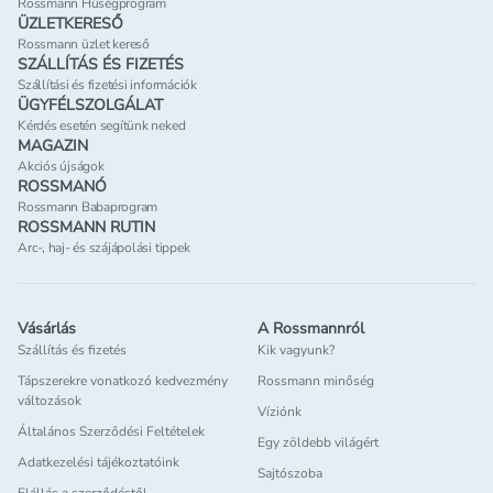
Rossmann Hűségprogram
ÜZLETKERESŐ
Rossmann üzlet kereső
SZÁLLÍTÁS ÉS FIZETÉS
Szállítási és fizetési információk
ÜGYFÉLSZOLGÁLAT
Kérdés esetén segítünk neked
MAGAZIN
Akciós újságok
ROSSMANÓ
Rossmann Babaprogram
ROSSMANN RUTIN
Arc-, haj- és szájápolási tippek
Vásárlás
A Rossmannról
Szállítás és fizetés
Kik vagyunk?
Tápszerekre vonatkozó kedvezmény
Rossmann minőség
változások
Víziónk
Általános Szerződési Feltételek
Egy zöldebb világért
Adatkezelési tájékoztatóink
Sajtószoba