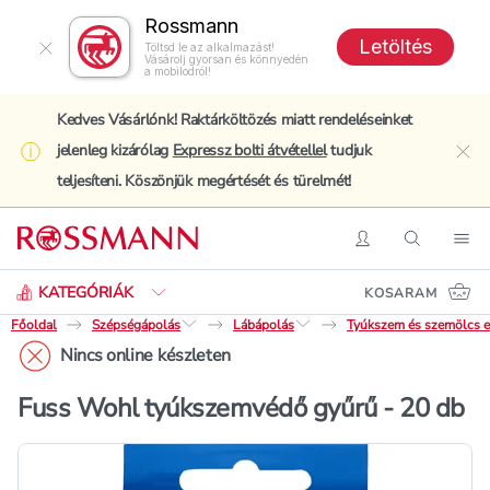
Rossmann
Letöltés
Töltsd le az alkalmazást!
Vásárolj gyorsan és könnyedén
a mobilodról!
Kedves Vásárlónk! Raktárköltözés miatt rendeléseinket
jelenleg kizárólag
Expressz bolti átvétellel
tudjuk
clo
teljesíteni. Köszönjük megértését és türelmét!
Keresés
Belépés
Keresés
Nav
KATEGÓRIÁK
KOSARAM
Főoldal
Szépségápolás
Lábápolás
Tyúkszem és szemölcs el
Nincs online készleten
Fuss Wohl tyúkszemvédő gyűrű - 20 db