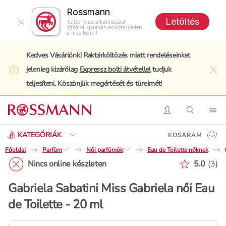
Rossmann
Letöltés
Töltsd le az alkalmazást!
Vásárolj gyorsan és könnyedén
a mobilodról!
Kedves Vásárlónk! Raktárköltözés miatt rendeléseinket
jelenleg kizárólag
Expressz bolti átvétellel
tudjuk
clo
teljesíteni. Köszönjük megértését és türelmét!
Keresés
Belépés
Keresés
Nav
KATEGÓRIÁK
KOSARAM
Főoldal
Parfüm
Női parfümök
Eau de Toilette nőknek
Értékelé
Nincs online készleten
5.0
(
3
)
Gabriela Sabatini Miss Gabriela női Eau
de Toilette - 20 ml