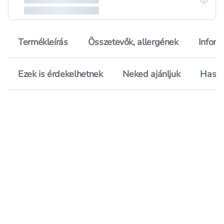
Termékleírás
Összetevők, allergének
Inform
Ezek is érdekelhetnek
Neked ajánljuk
Hason