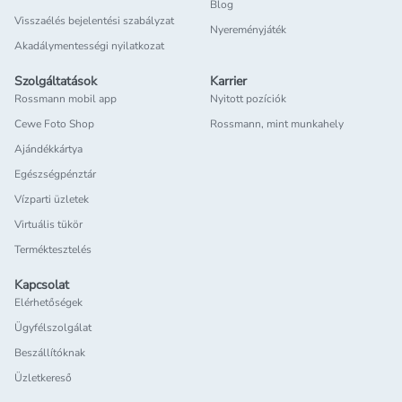
Blog
Visszaélés bejelentési szabályzat
Nyereményjáték
Akadálymentességi nyilatkozat
Szolgáltatások
Karrier
Rossmann mobil app
Nyitott pozíciók
Cewe Foto Shop
Rossmann, mint munkahely
Ajándékkártya
Egészségpénztár
Vízparti üzletek
Virtuális tükör
Terméktesztelés
Kapcsolat
Elérhetőségek
Ügyfélszolgálat
Beszállítóknak
Üzletkereső