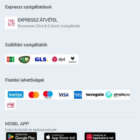
Expressz szolgáltatások
EXPRESSZ ÁTVÉTEL
Rossmann Click & Collect szolgáltatás
Szállítási szolgáltatók
Fizetési lehetőségek
Rossmann ajándékkártya
MOBIL APP
Extra funkciók és kedvezmények
letöltés a google-play-röl
letöltés az app-store-ból
letöltés h