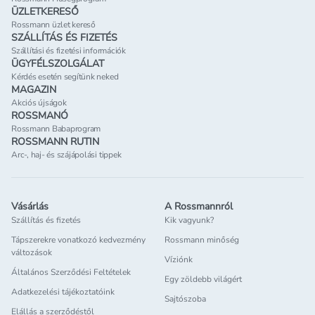
ÜZLETKERESŐ
Rossmann üzlet kereső
SZÁLLÍTÁS ÉS FIZETÉS
Szállítási és fizetési információk
ÜGYFÉLSZOLGÁLAT
Kérdés esetén segítünk neked
MAGAZIN
Akciós újságok
ROSSMANÓ
Rossmann Babaprogram
ROSSMANN RUTIN
Arc-, haj- és szájápolási tippek
Vásárlás
A Rossmannról
Szállítás és fizetés
Kik vagyunk?
Tápszerekre vonatkozó kedvezmény
Rossmann minőség
változások
Víziónk
Általános Szerződési Feltételek
Egy zöldebb világért
Adatkezelési tájékoztatóink
Sajtószoba
Elállás a szerződéstől