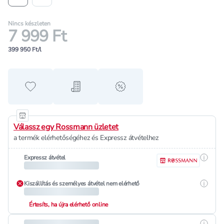
Nincs készleten
7 999 Ft
399 950 Ft/l
Hozzáadás a kedvencekhez
Hozzáadás a bevásárló listához
alert when on sale
Válassz egy Rossmann üzletet
a termék elérhetőségéhez és Expressz átvételhez
Részle
Expressz átvétel
Részle
Kiszállítás és személyes átvétel nem elérhető
Értesíts, ha újra elérhető online
Részle