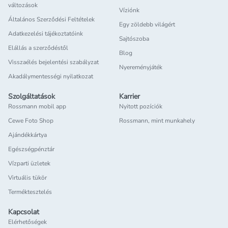
változások
Víziónk
Általános Szerződési Feltételek
Egy zöldebb világért
Adatkezelési tájékoztatóink
Sajtószoba
Elállás a szerződéstől
Blog
Visszaélés bejelentési szabályzat
Nyereményjáték
Akadálymentességi nyilatkozat
Szolgáltatások
Karrier
Rossmann mobil app
Nyitott pozíciók
Cewe Foto Shop
Rossmann, mint munkahely
Ajándékkártya
Egészségpénztár
Vízparti üzletek
Virtuális tükör
Terméktesztelés
Kapcsolat
Elérhetőségek