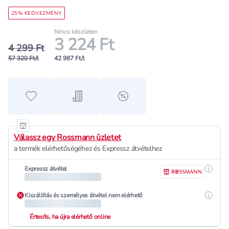
25% KEDVEZMÉNY
Nincs készleten
3 224 Ft
4 299 Ft
57 320 Ft/l
42 987 Ft/l
Hozzáadás a kedvencekhez
Hozzáadás a bevásárló listához
alert when on sale
Válassz egy Rossmann üzletet
a termék elérhetőségéhez és Expressz átvételhez
Részle
Expressz átvétel
Részle
Kiszállítás és személyes átvétel nem elérhető
Értesíts, ha újra elérhető online