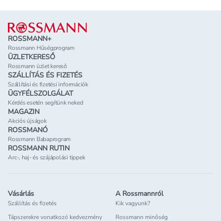
Lábléc
ROSSMANN+
Rossmann Hűségprogram
ÜZLETKERESŐ
Rossmann üzlet kereső
SZÁLLÍTÁS ÉS FIZETÉS
Szállítási és fizetési információk
ÜGYFÉLSZOLGÁLAT
Kérdés esetén segítünk neked
MAGAZIN
Akciós újságok
ROSSMANÓ
Rossmann Babaprogram
ROSSMANN RUTIN
Arc-, haj- és szájápolási tippek
Vásárlás
A Rossmannról
Szállítás és fizetés
Kik vagyunk?
Tápszerekre vonatkozó kedvezmény
Rossmann minőség