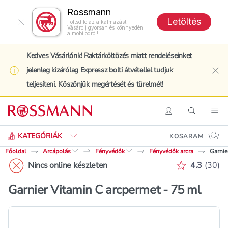
Rossmann
Letöltés
Töltsd le az alkalmazást!
Vásárolj gyorsan és könnyedén
a mobilodról!
Kedves Vásárlónk! Raktárköltözés miatt rendeléseinket
jelenleg kizárólag
Expressz bolti átvétellel
tudjuk
clo
teljesíteni. Köszönjük megértését és türelmét!
Keresés
Belépés
Keresés
Nav
KATEGÓRIÁK
KOSARAM
Főoldal
Arcápolás
Fényvédők
Fényvédők arcra
Garnie
Értékelés 
Nincs online készleten
4.3
(
30
)
Garnier Vitamin C arcpermet - 75 ml