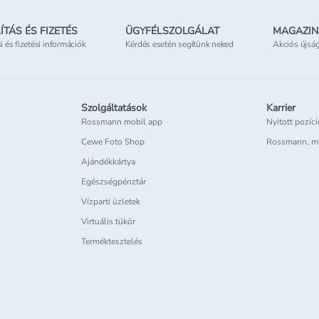
ÍTÁS ÉS FIZETÉS
ÜGYFÉLSZOLGÁLAT
MAGAZIN
si és fizetési információk
Kérdés esetén segítünk neked
Akciós újsá
Szolgáltatások
Karrier
Rossmann mobil app
Nyitott pozíc
Cewe Foto Shop
Rossmann, m
Ajándékkártya
Egészségpénztár
Vízparti üzletek
Virtuális tükör
Terméktesztelés