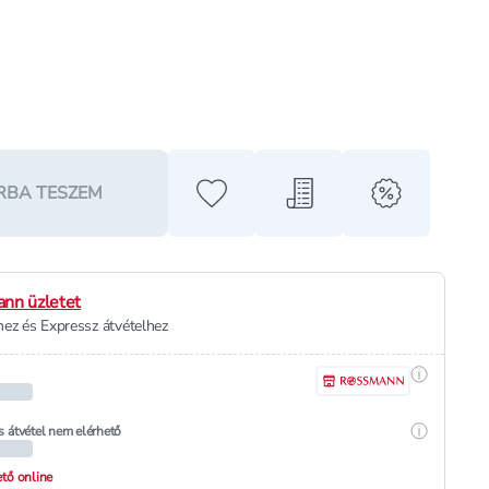
RBA TESZEM
Hozzáadás a kedvencekhez
Hozzáadás a bevásárló l
alert when o
nn üzletet
ez és Expressz átvételhez
Részletek
Részletek
s átvétel nem elérhető
hető online