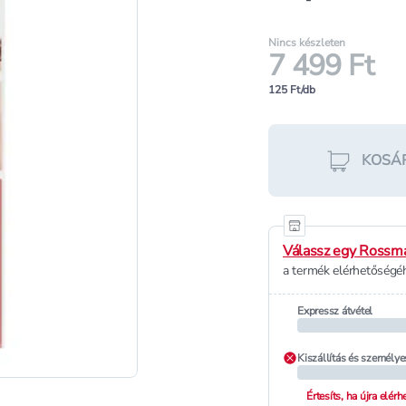
Nincs készleten
7 499 Ft
125 Ft/db
KOSÁ
Válassz egy Rossma
a termék elérhetőségéh
Expressz átvétel
Kiszállítás és személye
Értesíts, ha újra elér