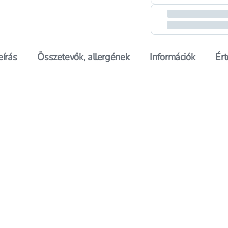
eírás
Összetevők, allergének
Információk
Ér
ranagarden AyurWom gyógynövény mix kapszula - 60 db
Hozzáadás a kedvencekhez, Pranagarden OvaHerbal gyóg
Hozzáadás a kedvenc
Pranagarden AyurWom gyógynövény mix kapszula - 60 db
Mentés a bevásárló listára, Pranagarden OvaHerbal gyó
Mentés a bevásárló l