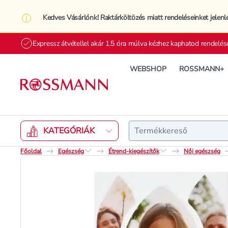
Kedves Vásárlónk! Raktárköltözés miatt rendeléseinket jelenl
Expressz átvétellel akár 1.5 óra múlva kézhez kaphatod rendelés
WEBSHOP
ROSSMANN+
Keresés
KATEGÓRIÁK
Főoldal
Egészség
Étrend-kiegészítők
Női egészség