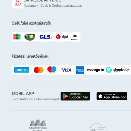
EXPRESSZ ÁTVÉTEL
Rossmann Click & Collect szolgáltatás
Szállítási szolgáltatók
Fizetési lehetőségek
MOBIL APP
letöltés a google-p
l
Extra funkciók és kedvezmények