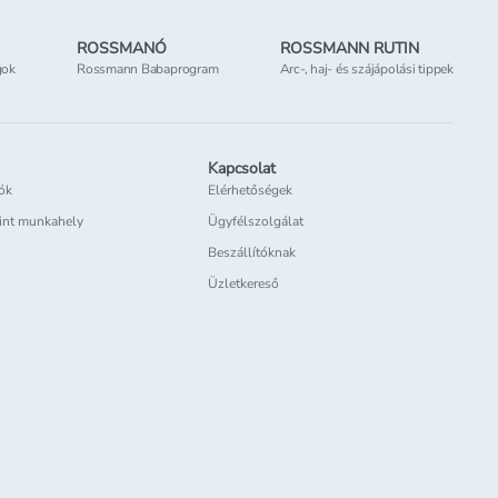
ROSSMANÓ
ROSSMANN RUTIN
gok
Rossmann Babaprogram
Arc-, haj- és szájápolási tippek
Kapcsolat
iók
Elérhetőségek
int munkahely
Ügyfélszolgálat
Beszállítóknak
Üzletkereső