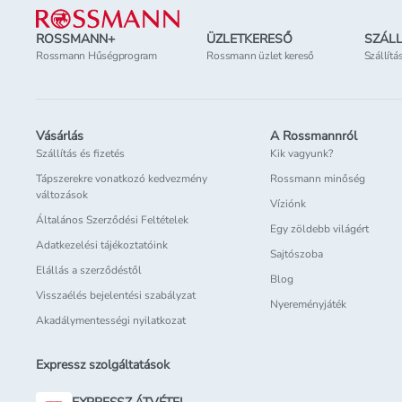
ROSSMANN+
ÜZLETKERESŐ
SZÁLL
Rossmann Hűségprogram
Rossmann üzlet kereső
Szállítá
Vásárlás
A Rossmannról
Szállítás és fizetés
Kik vagyunk?
Tápszerekre vonatkozó kedvezmény
Rossmann minőség
változások
Víziónk
Általános Szerződési Feltételek
Egy zöldebb világért
Adatkezelési tájékoztatóink
Sajtószoba
Elállás a szerződéstől
Blog
Visszaélés bejelentési szabályzat
Nyereményjáték
Akadálymentességi nyilatkozat
Expressz szolgáltatások