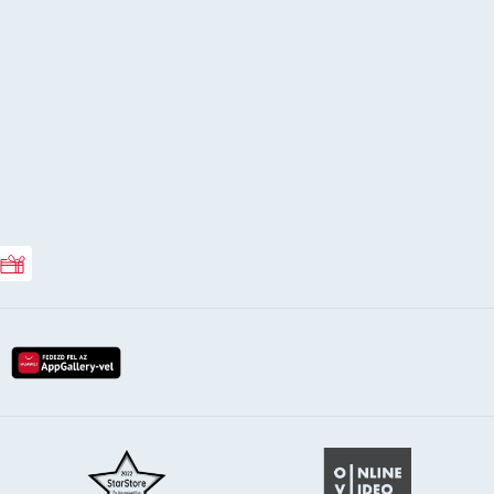
Rossmann ajándékkártya
lay-röl
etöltés az app-store-ból
letöltés huawei app-galery-böl