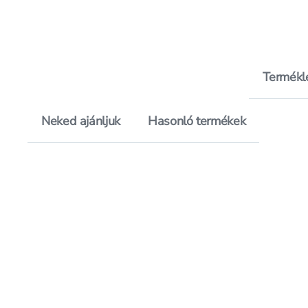
Termékl
Neked ajánljuk
Hasonló termékek
Hozzáadás a kedvencekhez, P
Mentés a bevásárló listára, 