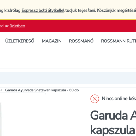
eg kizárólag
Expressz bolti átvétellel
tudjuk teljesíteni. Köszönjük megértésé
ed az
üzletben
ÜZLETKERESŐ
MAGAZIN
ROSSMANÓ
ROSSMANN RUT
Termék
Termékleí
Garuda Ayurveda Shatawari kapszula - 60 db
Nincs online ké
Garuda 
kapszula