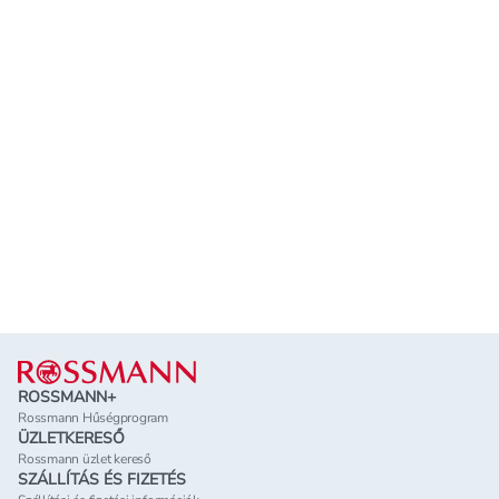
Lábléc
ROSSMANN+
Rossmann Hűségprogram
ÜZLETKERESŐ
Rossmann üzlet kereső
SZÁLLÍTÁS ÉS FIZETÉS