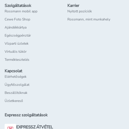
Szolgáltatások
Karrier
Rossmann mobil app
Nyitott pozíciók
Cewe Foto Shop
Rossmann, mint munkahely
Ajándékkártya
Egészségpénztár
Vízparti üzletek
Virtuális tükör
Terméktesztelés
Kapcsolat
Elérhetőségek
Ügyfélszolgálat
Beszállítóknak
Üzletkereső
Expressz szolgáltatások
EXPRESSZ ÁTVÉTEL