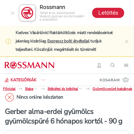
Rossmann
Letöltés
Töltsd le az alkalmazást!
Vásárolj gyorsan és könnyedén
a mobilodról!
Kedves Vásárlónk! Raktárköltözés miatt rendeléseinket
jelenleg kizárólag
Expressz bolti átvétellel
tudjuk
clo
teljesíteni. Köszönjük megértését és türelmét!
Keresés
Belépés
Keresés
Nav
KATEGÓRIÁK
KOSARAM
Főoldal
Baba
Bébiétel és bébiital
Gyümölcspüré babáknak
Nincs online készleten
Gerber alma-erdei gyümölcs
gyümölcspüré 6 hónapos kortól - 90 g