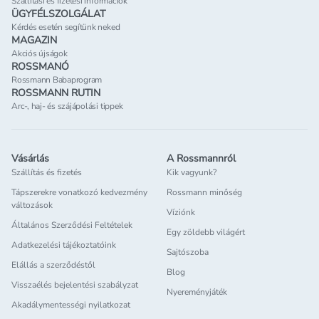
Szállítási és fizetési információk
ÜGYFÉLSZOLGÁLAT
Kérdés esetén segítünk neked
MAGAZIN
Akciós újságok
ROSSMANÓ
Rossmann Babaprogram
ROSSMANN RUTIN
Arc-, haj- és szájápolási tippek
Vásárlás
A Rossmannról
Szállítás és fizetés
Kik vagyunk?
Tápszerekre vonatkozó kedvezmény
Rossmann minőség
változások
Víziónk
Általános Szerződési Feltételek
Egy zöldebb világért
Adatkezelési tájékoztatóink
Sajtószoba
Elállás a szerződéstől
Blog
Visszaélés bejelentési szabályzat
Nyereményjáték
Akadálymentességi nyilatkozat