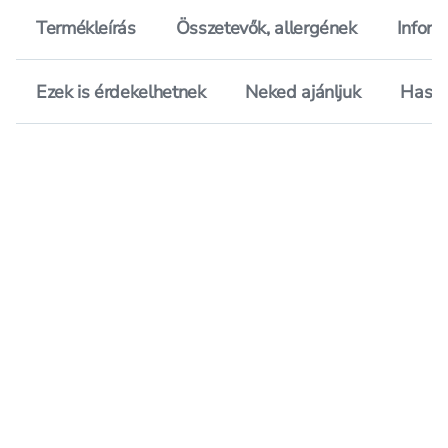
Termékleírás
Összetevők, allergének
Inform
Ezek is érdekelhetnek
Neked ajánljuk
Hason