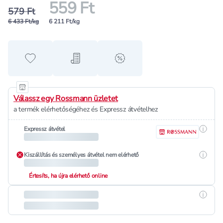
559 Ft
579 Ft
6 433 Ft/kg
6 211 Ft/kg
Hozzáadás a kedvencekhez
Hozzáadás a bevásárló listához
alert when on sale
Válassz egy Rossmann üzletet
a termék elérhetőségéhez és Expressz átvételhez
Részle
Expressz átvétel
Részle
Kiszállítás és személyes átvétel nem elérhető
Értesíts, ha újra elérhető online
Részle