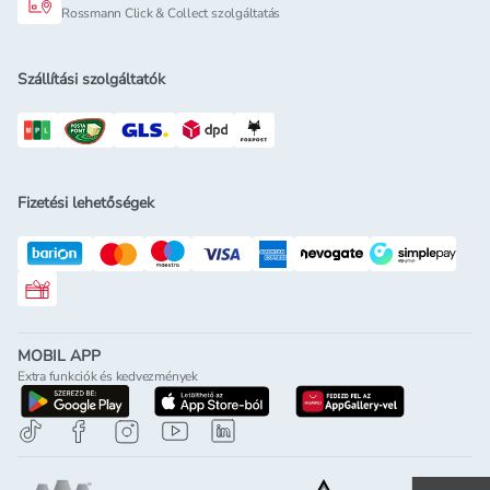
Rossmann Click & Collect szolgáltatás
Szállítási szolgáltatók
Fizetési lehetőségek
Rossmann ajándékkártya
MOBIL APP
Extra funkciók és kedvezmények
letöltés a google-play-röl
letöltés az app-store-ból
letöltés h