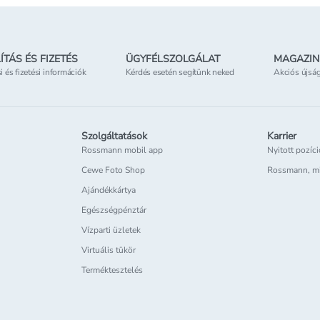
ÍTÁS ÉS FIZETÉS
ÜGYFÉLSZOLGÁLAT
MAGAZIN
si és fizetési információk
Kérdés esetén segítünk neked
Akciós újsá
Szolgáltatások
Karrier
Rossmann mobil app
Nyitott pozíc
Cewe Foto Shop
Rossmann, m
Ajándékkártya
Egészségpénztár
Vízparti üzletek
Virtuális tükör
Terméktesztelés