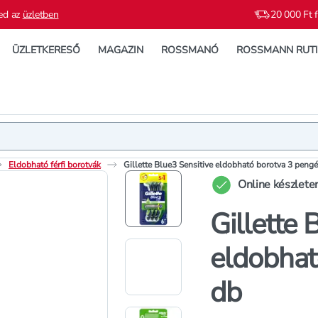
ed az
üzletben
20 000 Ft f
ÜZLETKERESŐ
MAGAZIN
ROSSMANÓ
ROSSMANN RUT
Termék
Termékleí
Eldobható férfi borotvák
Gillette Blue3 Sensitive eldobható borotva 3 pengé
Online készlete
Gillette 
eldobhat
db