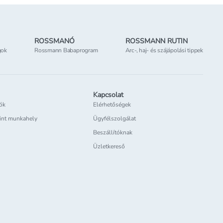
ROSSMANÓ
ROSSMANN RUTIN
gok
Rossmann Babaprogram
Arc-, haj- és szájápolási tippek
Kapcsolat
iók
Elérhetőségek
int munkahely
Ügyfélszolgálat
Beszállítóknak
Üzletkereső