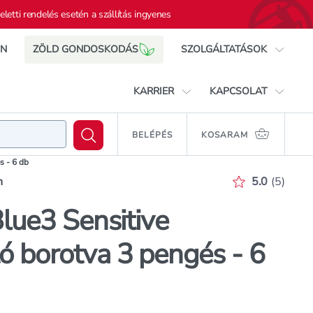
eletti rendelés esetén a szállítás ingyenes
IN
ZÖLD GONDOSKODÁS
SZOLGÁLTATÁSOK
Rossmann mobil app
KARRIER
KAPCSOLAT
Cewe Foto Shop
Ajándékkártya
Rossmann, mint munkahely
Elérhetőségek
Gillette Blue3 Sensitive eldobható
BELÉPÉS
KOSARAM
rás
KOSÁRB
borotva 3 pengés - 6 db
Rossmann Egészségpénztár
Állásajánlataink
Ügyfélszolgálat
s - 6 db
Vízparti üzletek
Beszállítóknak
Értékelés p
n
5.0
(
5
)
Nyereményjáték
Üzletkereső
Terméktesztelés
Blue3 Sensitive
ó borotva 3 pengés - 6