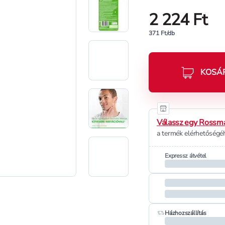
2 224 Ft
371 Ft/db
KOSÁ
Válassz egy Rossma
a termék elérhetőségéh
Expressz átvétel
Házhozszállítás