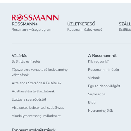
Lábléc
ROSSMANN+
ÜZLETKERESŐ
SZÁLL
Rossmann Hűségprogram
Rossmann üzlet kereső
Szállítá
Vásárlás
A Rossmannról
Szállítás és fizetés
Kik vagyunk?
Tápszerekre vonatkozó kedvezmény
Rossmann minőség
változások
Víziónk
Általános Szerződési Feltételek
Egy zöldebb világért
Adatkezelési tájékoztatóink
Sajtószoba
Elállás a szerződéstől
Blog
Visszaélés bejelentési szabályzat
Nyereményjáték
Akadálymentességi nyilatkozat
Expressz szolgáltatások