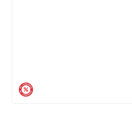
árréscsökkentés