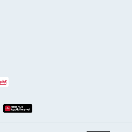
Rossmann ajándékkártya
lay-röl
etöltés az app-store-ból
letöltés huawei app-galery-böl