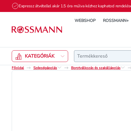
Expressz átvétellel akár 1.5 óra múlva kézhez kaphatod rendelés
WEBSHOP
ROSSMANN+
Keresés
KATEGÓRIÁK
Főoldal
Szépségápolás
Borotválkozás és szakállápolás