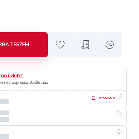
RBA TESZEM
Hozzáadás a kedvencekhez
Hozzáadás a bevásárló l
alert when o
nn üzletet
ez és Expressz átvételhez
Részletek
Részletek
Részletek