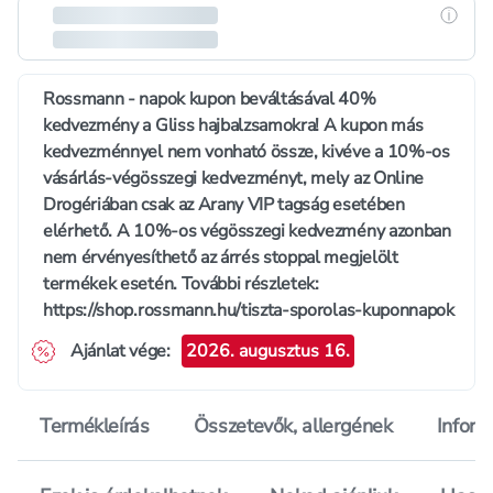
Részle
Rossmann - napok kupon beváltásával 40%
kedvezmény a Gliss hajbalzsamokra! A kupon más
kedvezménnyel nem vonható össze, kivéve a 10%-os
vásárlás-végösszegi kedvezményt, mely az Online
Drogériában csak az Arany VIP tagság esetében
elérhető. A 10%-os végösszegi kedvezmény azonban
nem érvényesíthető az árrés stoppal megjelölt
termékek esetén. További részletek:
https://shop.rossmann.hu/tiszta-sporolas-kuponnapok
Ajánlat vége
:
2026. augusztus 16.
Termékleírás
Összetevők, allergének
Inform