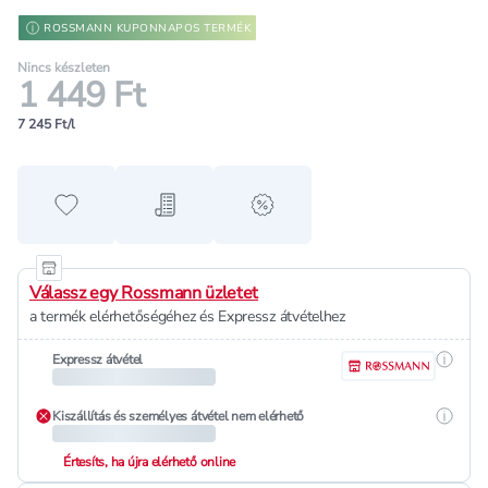
ROSSMANN KUPONNAPOS TERMÉK
Nincs készleten
1 449 Ft
7 245 Ft/l
Hozzáadás a kedvencekhez
Hozzáadás a bevásárló listához
alert when on sale
Válassz egy Rossmann üzletet
a termék elérhetőségéhez és Expressz átvételhez
Részle
Expressz átvétel
Részle
Kiszállítás és személyes átvétel nem elérhető
Értesíts, ha újra elérhető online