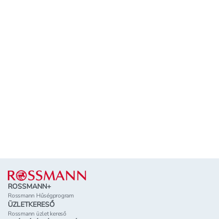
Lábléc
ROSSMANN+
Rossmann Hűségprogram
ÜZLETKERESŐ
Rossmann üzlet kereső