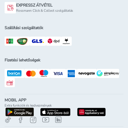
EXPRESSZ ÁTVÉTEL
Rossmann Click & Collect szolgáltatás
Szállítási szolgáltatók
Fizetési lehetőségek
Rossmann ajándékkártya
MOBIL APP
Extra funkciók és kedvezmények
letöltés a google-play-röl
letöltés az app-store-ból
letöltés h