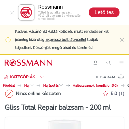
Rossmann
Letöltés
Töltsd le az alkalmazást!
Vásárolj gyorsan és könnyedén
a mobilodról!
Kedves Vásárlónk! Raktárköltözés miatt rendeléseinket
jelenleg kizárólag
Expressz bolti átvétellel
tudjuk
clo
teljesíteni. Köszönjük megértését és türelmét!
Keresés
Belépés
Keresés
Nav
KATEGÓRIÁK
KOSARAM
Főoldal
Haj
Hajápolás
Hajbalzsamok, kondícionálók
G
Értékelé
Nincs online készleten
5.0
(
1
)
Gliss Total Repair balzsam - 200 ml