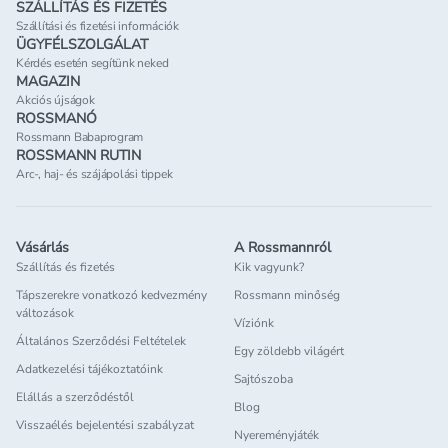
SZÁLLÍTÁS ÉS FIZETÉS
Szállítási és fizetési információk
ÜGYFÉLSZOLGÁLAT
Kérdés esetén segítünk neked
MAGAZIN
Akciós újságok
ROSSMANÓ
Rossmann Babaprogram
ROSSMANN RUTIN
Arc-, haj- és szájápolási tippek
Vásárlás
A Rossmannról
Szállítás és fizetés
Kik vagyunk?
Tápszerekre vonatkozó kedvezmény
Rossmann minőség
változások
Víziónk
Általános Szerződési Feltételek
Egy zöldebb világért
Adatkezelési tájékoztatóink
Sajtószoba
Elállás a szerződéstől
Blog
Visszaélés bejelentési szabályzat
Nyereményjáték