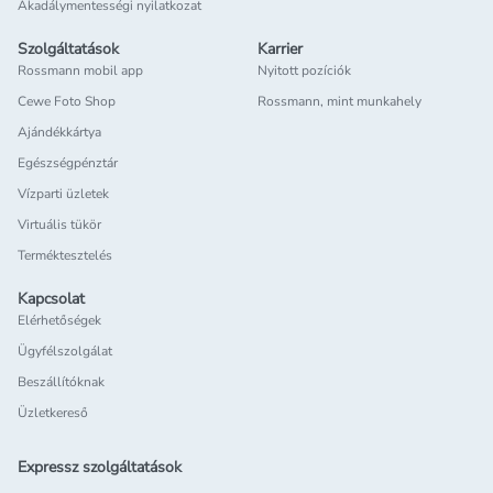
Akadálymentességi nyilatkozat
Szolgáltatások
Karrier
Rossmann mobil app
Nyitott pozíciók
Cewe Foto Shop
Rossmann, mint munkahely
Ajándékkártya
Egészségpénztár
Vízparti üzletek
Virtuális tükör
Terméktesztelés
Kapcsolat
Elérhetőségek
Ügyfélszolgálat
Beszállítóknak
Üzletkereső
Expressz szolgáltatások