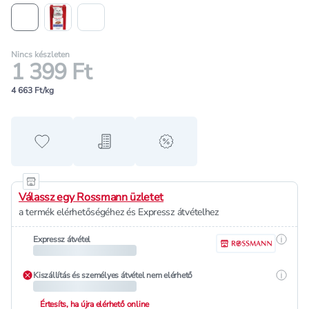
Nincs készleten
1 399 Ft
4 663 Ft/kg
Hozzáadás a kedvencekhez
Hozzáadás a bevásárló listához
alert when on sale
Válassz egy Rossmann üzletet
a termék elérhetőségéhez és Expressz átvételhez
Részle
Expressz átvétel
Részle
Kiszállítás és személyes átvétel nem elérhető
Értesíts, ha újra elérhető online