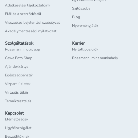
Adatkezelési tájékoztatóink
Sajtószoba
Elállás a szerződéstől
Blog
Visszaélés bejelentési szabályzat
Nyereményjáték
Akadálymentességi nyilatkozat
Szolgáltatások
Karrier
Rossmann mobil app
Nyitott pozíciók
Cewe Foto Shop
Rossmann, mint munkahely
Ajándékkártya
Egészségpénztár
Vízparti üzletek
Virtuális tükör
Terméktesztelés
Kapcsolat
Elérhetőségek
Ügyfélszolgálat
Beszállítóknak