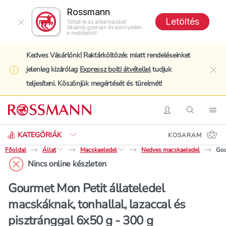
Rossmann
Letöltés
Töltsd le az alkalmazást!
Vásárolj gyorsan és könnyedén
a mobilodról!
Kedves Vásárlónk! Raktárköltözés miatt rendeléseinket
jelenleg kizárólag
Expressz bolti átvétellel
tudjuk
clo
teljesíteni. Köszönjük megértését és türelmét!
Keresés
Belépés
Keresés
Nav
KATEGÓRIÁK
KOSARAM
Főoldal
Állat
Macskaeledel
Nedves macskaeledel
Gou
Nincs online készleten
Gourmet Mon Petit állateledel
macskáknak, tonhallal, lazaccal és
pisztránggal 6x50 g - 300 g