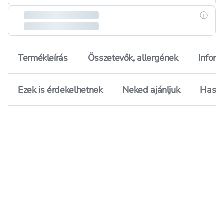
Részle
Termékleírás
Összetevők, allergének
Inform
Ezek is érdekelhetnek
Neked ajánljuk
Hason