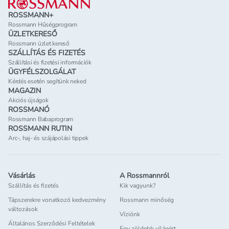
ROSSMANN+
Rossmann Hűségprogram
ÜZLETKERESŐ
Rossmann üzlet kereső
SZÁLLÍTÁS ÉS FIZETÉS
Szállítási és fizetési információk
ÜGYFÉLSZOLGÁLAT
Kérdés esetén segítünk neked
MAGAZIN
Akciós újságok
ROSSMANÓ
Rossmann Babaprogram
ROSSMANN RUTIN
Arc-, haj- és szájápolási tippek
Vásárlás
A Rossmannról
Szállítás és fizetés
Kik vagyunk?
Tápszerekre vonatkozó kedvezmény
Rossmann minőség
változások
Víziónk
Általános Szerződési Feltételek
Egy zöldebb világért