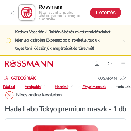
Rossmann
Letöltés
Töltsd le az alkalmazást!
Vásárolj gyorsan és könnyedén
a mobilodról!
Kedves Vásárlónk! Raktárköltözés miatt rendeléseinket
jelenleg kizárólag
Expressz bolti átvétellel
tudjuk
clo
teljesíteni. Köszönjük megértését és türelmét!
Keresés
Belépés
Keresés
Nav
KATEGÓRIÁK
KOSARAM
Főoldal
Arcápolás
Maszkok
Fátyolmaszkok
Hada Lab
Nincs online készleten
Hada Labo Tokyo premium maszk - 1 db