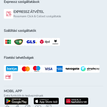
Expressz szolgáltatások
EXPRESSZ ÁTVÉTEL
Rossmann Click & Collect szolgáltatás
Szállítási szolgáltatók
Fizetési lehetőségek
Rossmann ajándékkártya
MOBIL APP
Extra funkciók és kedvezmények
letöltés a google-play-röl
letöltés az app-store-ból
letöltés h