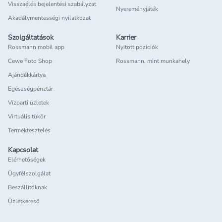
Visszaélés bejelentési szabályzat
Nyereményjáték
Akadálymentességi nyilatkozat
Szolgáltatások
Karrier
Rossmann mobil app
Nyitott pozíciók
Cewe Foto Shop
Rossmann, mint munkahely
Ajándékkártya
Egészségpénztár
Vízparti üzletek
Virtuális tükör
Terméktesztelés
Kapcsolat
Elérhetőségek
Ügyfélszolgálat
Beszállítóknak
Üzletkereső