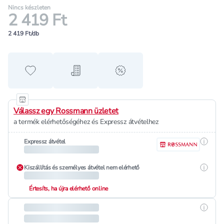
Nincs készleten
2 419 Ft
2 419 Ft/db
Hozzáadás a kedvencekhez
Hozzáadás a bevásárló listához
alert when on sale
Válassz egy Rossmann üzletet
a termék elérhetőségéhez és Expressz átvételhez
Részle
Expressz átvétel
Részle
Kiszállítás és személyes átvétel nem elérhető
Értesíts, ha újra elérhető online
Részle