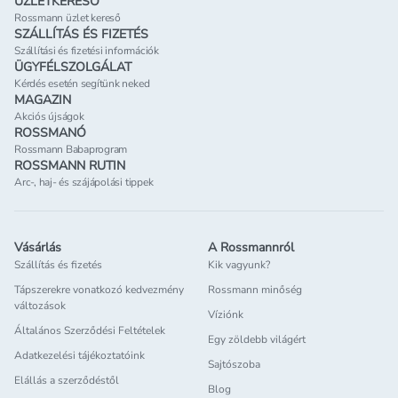
ÜZLETKERESŐ
Rossmann üzlet kereső
SZÁLLÍTÁS ÉS FIZETÉS
Szállítási és fizetési információk
ÜGYFÉLSZOLGÁLAT
Kérdés esetén segítünk neked
MAGAZIN
Akciós újságok
ROSSMANÓ
Rossmann Babaprogram
ROSSMANN RUTIN
Arc-, haj- és szájápolási tippek
Vásárlás
A Rossmannról
Szállítás és fizetés
Kik vagyunk?
Tápszerekre vonatkozó kedvezmény
Rossmann minőség
változások
Víziónk
Általános Szerződési Feltételek
Egy zöldebb világért
Adatkezelési tájékoztatóink
Sajtószoba
Elállás a szerződéstől
Blog