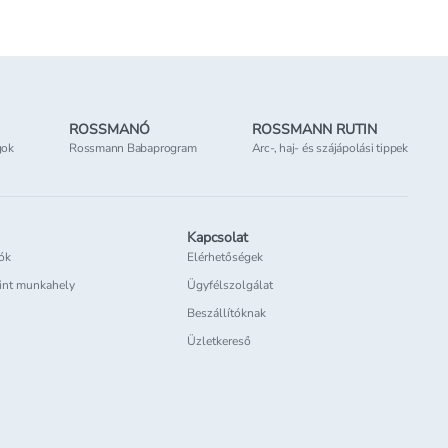
ROSSMANÓ
ROSSMANN RUTIN
gok
Rossmann Babaprogram
Arc-, haj- és szájápolási tippek
Kapcsolat
iók
Elérhetőségek
int munkahely
Ügyfélszolgálat
Beszállítóknak
Üzletkereső