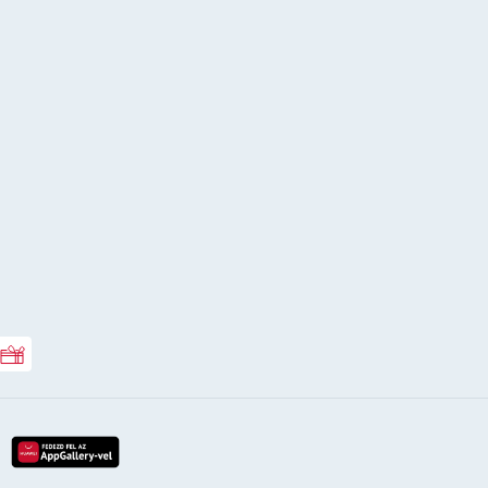
Rossmann ajándékkártya
lay-röl
etöltés az app-store-ból
letöltés huawei app-galery-böl