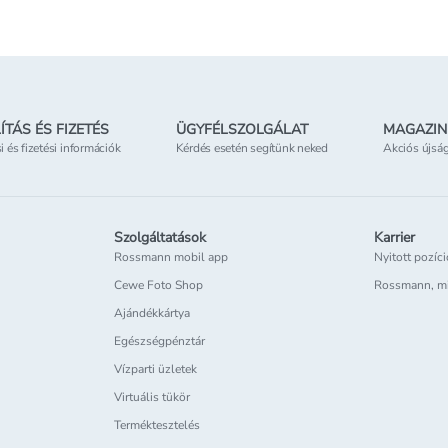
ÍTÁS ÉS FIZETÉS
ÜGYFÉLSZOLGÁLAT
MAGAZIN
si és fizetési információk
Kérdés esetén segítünk neked
Akciós újsá
Szolgáltatások
Karrier
Rossmann mobil app
Nyitott pozíc
Cewe Foto Shop
Rossmann, m
Ajándékkártya
Egészségpénztár
Vízparti üzletek
Virtuális tükör
Terméktesztelés