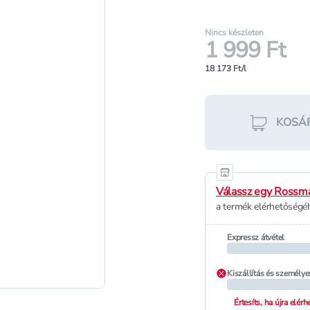
Nincs készleten
1 999 Ft
18 173 Ft/l
KOSÁ
Válassz egy Rossma
a termék elérhetőségéh
Expressz átvétel
Kiszállítás és személye
Értesíts, ha újra elér