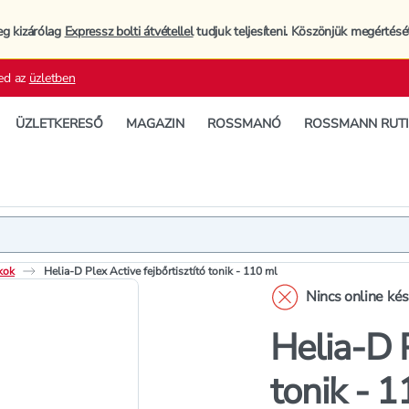
eg kizárólag
Expressz bolti átvétellel
tudjuk teljesíteni. Köszönjük megértésé
ed az
üzletben
ÜZLETKERESŐ
MAGAZIN
ROSSMANÓ
ROSSMANN RUT
Termék
Termékleí
kok
Helia-D Plex Active fejbőrtisztító tonik - 110 ml
Nincs online ké
Helia-D P
tonik - 