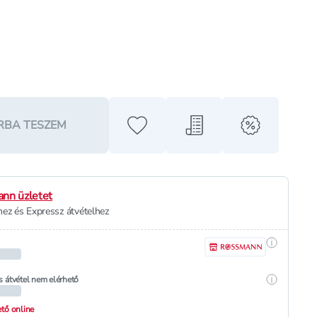
RBA TESZEM
Hozzáadás a kedvencekhez
Hozzáadás a bevásárló l
alert when o
nn üzletet
ez és Expressz átvételhez
Részletek
Részletek
s átvétel nem elérhető
hető online