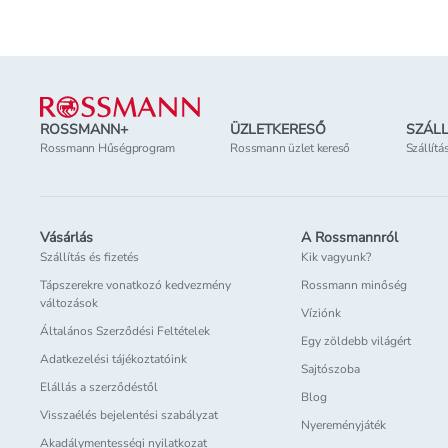
Lábléc
ROSSMANN+
ÜZLETKERESŐ
SZÁLL
Rossmann Hűségprogram
Rossmann üzlet kereső
Szállítá
Vásárlás
A Rossmannról
Szállítás és fizetés
Kik vagyunk?
Tápszerekre vonatkozó kedvezmény
Rossmann minőség
változások
Víziónk
Általános Szerződési Feltételek
Egy zöldebb világért
Adatkezelési tájékoztatóink
Sajtószoba
Elállás a szerződéstől
Blog
Visszaélés bejelentési szabályzat
Nyereményjáték
Akadálymentességi nyilatkozat