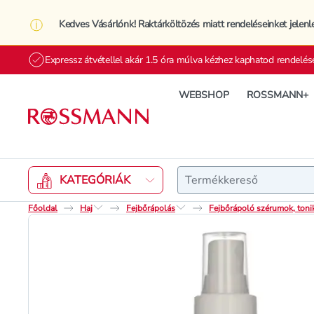
Kedves Vásárlónk! Raktárköltözés miatt rendeléseinket jelenl
Expressz átvétellel akár 1.5 óra múlva kézhez kaphatod rendelés
WEBSHOP
ROSSMANN+
Keresés
KATEGÓRIÁK
Főoldal
Haj
Fejbőrápolás
Fejbőrápoló szérumok, toni