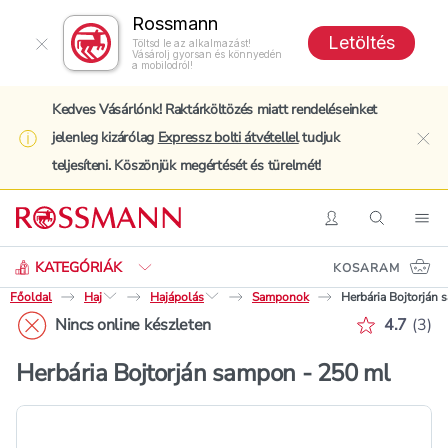
Rossmann
Letöltés
Töltsd le az alkalmazást!
Vásárolj gyorsan és könnyedén
a mobilodról!
Kedves Vásárlónk! Raktárköltözés miatt rendeléseinket
jelenleg kizárólag
Expressz bolti átvétellel
tudjuk
clo
teljesíteni. Köszönjük megértését és türelmét!
Keresés
Belépés
Keresés
Nav
KATEGÓRIÁK
KOSARAM
Főoldal
Haj
Hajápolás
Samponok
Herbária Bojtorján
Értékelé
Nincs online készleten
4.7
(
3
)
Herbária Bojtorján sampon - 250 ml