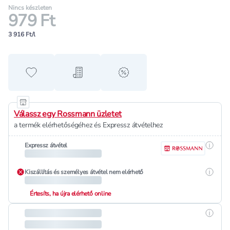
Nincs készleten
979 Ft
3 916 Ft/l
Hozzáadás a kedvencekhez
Hozzáadás a bevásárló listához
alert when on sale
Válassz egy Rossmann üzletet
a termék elérhetőségéhez és Expressz átvételhez
Részle
Expressz átvétel
Részle
Kiszállítás és személyes átvétel nem elérhető
Értesíts, ha újra elérhető online
Részle