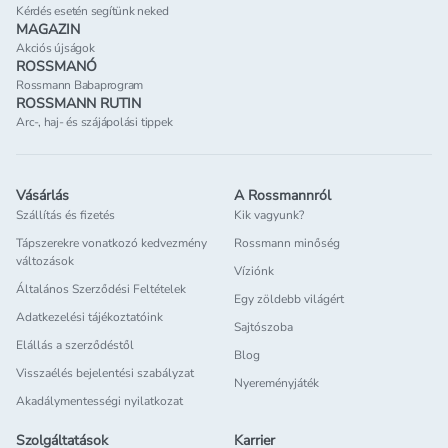
Kérdés esetén segítünk neked
MAGAZIN
Akciós újságok
ROSSMANÓ
Rossmann Babaprogram
ROSSMANN RUTIN
Arc-, haj- és szájápolási tippek
Vásárlás
A Rossmannról
Szállítás és fizetés
Kik vagyunk?
Tápszerekre vonatkozó kedvezmény
Rossmann minőség
változások
Víziónk
Általános Szerződési Feltételek
Egy zöldebb világért
Adatkezelési tájékoztatóink
Sajtószoba
Elállás a szerződéstől
Blog
Visszaélés bejelentési szabályzat
Nyereményjáték
Akadálymentességi nyilatkozat
Szolgáltatások
Karrier