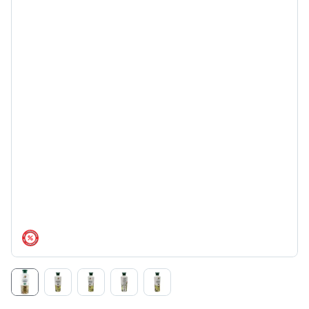
árréscsökkentés