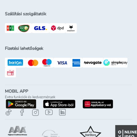
Szállítási szolgáltatók
Fizetési lehetőségek
Rossmann ajándékkártya
MOBIL APP
Extra funkciók és kedvezmények
letöltés a google-play-röl
letöltés az app-store-ból
letöltés h