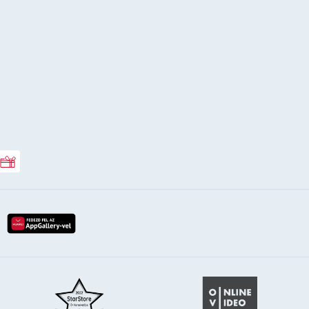
Rossmann ajándékkártya
lay-röl
etöltés az app-store-ból
letöltés huawei app-galery-böl