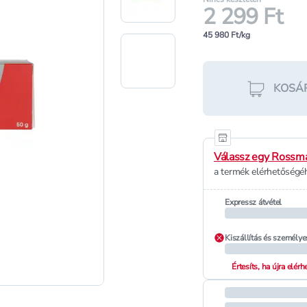
2 299 Ft
45 980 Ft/kg
KOSÁ
Válassz egy Rossma
a termék elérhetőségéh
Expressz átvétel
Kiszállítás és személye
Értesíts, ha újra elér