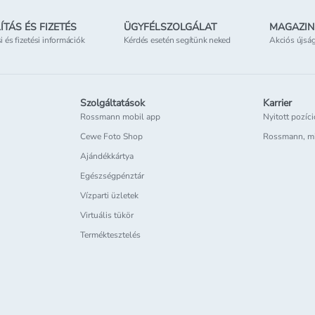
ÍTÁS ÉS FIZETÉS
ÜGYFÉLSZOLGÁLAT
MAGAZIN
si és fizetési információk
Kérdés esetén segítünk neked
Akciós újsá
Szolgáltatások
Karrier
Rossmann mobil app
Nyitott pozíc
Cewe Foto Shop
Rossmann, m
Ajándékkártya
Egészségpénztár
Vízparti üzletek
Virtuális tükör
Terméktesztelés