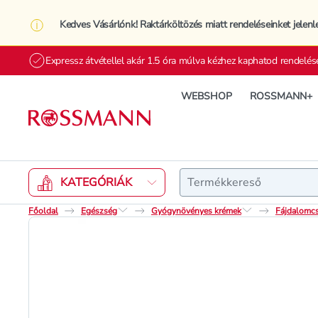
Kedves Vásárlónk! Raktárköltözés miatt rendeléseinket jelenl
Expressz átvétellel akár 1.5 óra múlva kézhez kaphatod rendelés
WEBSHOP
ROSSMANN+
Keresés
KATEGÓRIÁK
Főoldal
Egészség
Gyógynövényes krémek
Fájdalomcs