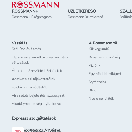
ROSSMANN+
ÜZLETKERESŐ
SZÁLL
Rossmann Hűségprogram
Rossmann üzlet kereső
Szállítá
Vásárlás
A Rossmannról
Szállítás és fizetés
Kik vagyunk?
Tápszerekre vonatkozó kedvezmény
Rossmann minőség
változások
Víziónk
Általános Szerződési Feltételek
Egy zöldebb világért
Adatkezelési tájékoztatóink
Sajtószoba
Elállás a szerződéstől
Blog
Visszaélés bejelentési szabályzat
Nyereményjáték
Akadálymentességi nyilatkozat
Expressz szolgáltatások
EXPRESSZ ÁTVÉTEL