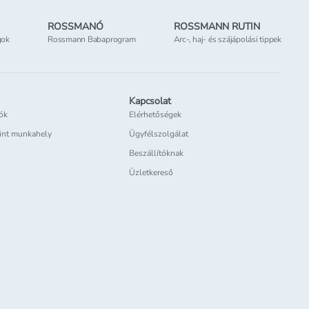
ROSSMANÓ
ROSSMANN RUTIN
gok
Rossmann Babaprogram
Arc-, haj- és szájápolási tippek
Kapcsolat
iók
Elérhetőségek
int munkahely
Ügyfélszolgálat
Beszállítóknak
Üzletkereső