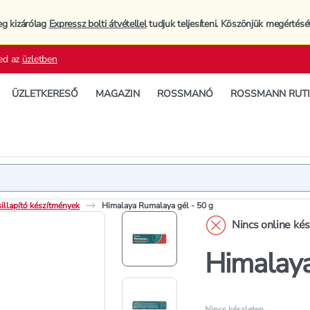
eg kizárólag
Expressz bolti átvétellel
tudjuk teljesíteni. Köszönjük megértésé
ed az
üzletben
ÜZLETKERESŐ
MAGAZIN
ROSSMANÓ
ROSSMANN RUT
Termék
Termékleí
illapító készítmények
Himalaya Rumalaya gél - 50 g
Nincs online ké
Himalaya
Nincs készleten