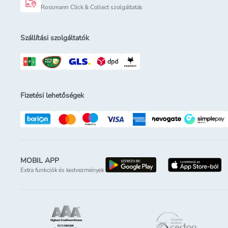
Rossmann Click & Collect szolgáltatás
Szállítási szolgáltatók
Fizetési lehetőségek
MOBIL APP
letöltés a google-p
l
Extra funkciók és kedvezmények