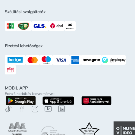
Szállítási szolgáltatók
Fizetési lehetőségek
Rossmann ajándékkártya
MOBIL APP
Extra funkciók és kedvezmények
letöltés a google-play-röl
letöltés az app-store-ból
letöltés h