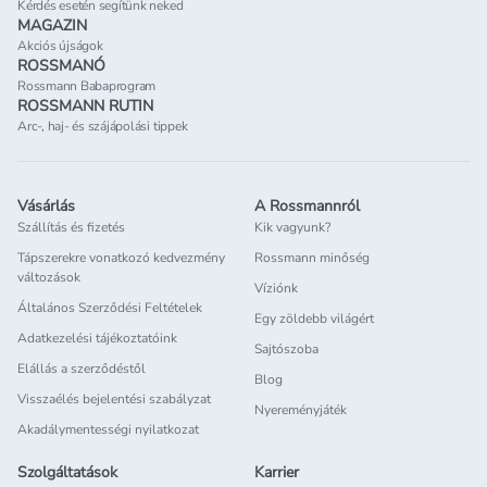
Kérdés esetén segítünk neked
MAGAZIN
Akciós újságok
ROSSMANÓ
Rossmann Babaprogram
ROSSMANN RUTIN
Arc-, haj- és szájápolási tippek
Vásárlás
A Rossmannról
Szállítás és fizetés
Kik vagyunk?
Tápszerekre vonatkozó kedvezmény
Rossmann minőség
változások
Víziónk
Általános Szerződési Feltételek
Egy zöldebb világért
Adatkezelési tájékoztatóink
Sajtószoba
Elállás a szerződéstől
Blog
Visszaélés bejelentési szabályzat
Nyereményjáték
Akadálymentességi nyilatkozat
Szolgáltatások
Karrier