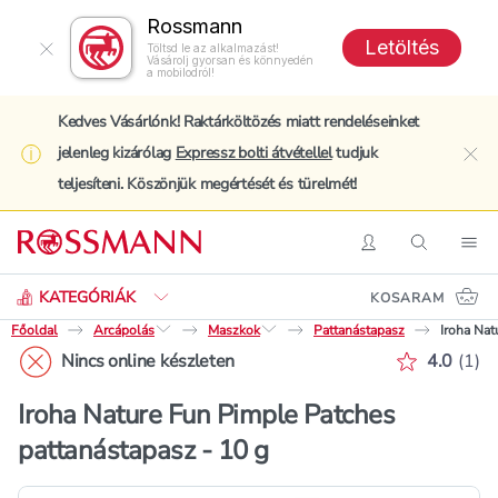
Rossmann
Letöltés
Töltsd le az alkalmazást!
Vásárolj gyorsan és könnyedén
a mobilodról!
Kedves Vásárlónk! Raktárköltözés miatt rendeléseinket
jelenleg kizárólag
Expressz bolti átvétellel
tudjuk
clo
teljesíteni. Köszönjük megértését és türelmét!
Keresés
Belépés
Keresés
Nav
KATEGÓRIÁK
KOSARAM
Főoldal
Arcápolás
Maszkok
Pattanástapasz
Iroha Nat
Értékelé
Nincs online készleten
4.0
(
1
)
Iroha Nature Fun Pimple Patches
pattanástapasz - 10 g