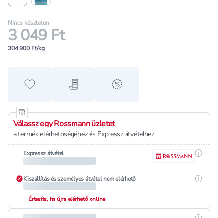
Nincs készleten
3 049 Ft
304 900 Ft/kg
Hozzáadás a kedvencekhez
Hozzáadás a bevásárló listához
alert when on sale
Válassz egy Rossmann üzletet
a termék elérhetőségéhez és Expressz átvételhez
Részle
Expressz átvétel
Részle
Kiszállítás és személyes átvétel nem elérhető
Értesíts, ha újra elérhető online
Részle