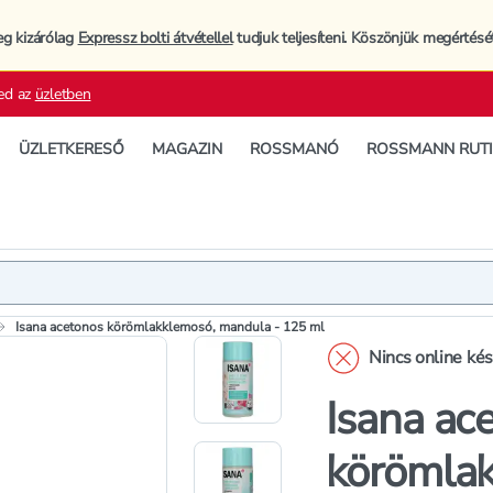
eg kizárólag
Expressz bolti átvétellel
tudjuk teljesíteni. Köszönjük megértésé
ed az
üzletben
ÜZLETKERESŐ
MAGAZIN
ROSSMANÓ
ROSSMANN RUT
Termék
Extra jell
Isana acetonos körömlakklemosó, mandula - 125 ml
Nincs online ké
Isana ac
körömlak