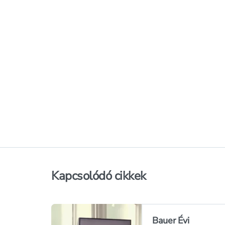
mosószeradalék - 1 l
Sensitive törlők
320 db
ROSSMANN+ ÁR
:
1 889 Ft
2 649 Ft
1 986 Ft
6 Ft/db
2 649 Ft/l
1 Ft/l
Kosárba teszem
Online elérhető
Online elérhető
Elérhetőség
az üzletben
Elérhetőség
az üzl
Kapcsolódó cikkek
Bauer Évi