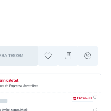
RBA TESZEM
Hozzáadás a kedvencekhez
Hozzáadás a bevásárló l
alert when o
nn üzletet
ez és Expressz átvételhez
Részletek
Részletek
s átvétel nem elérhető