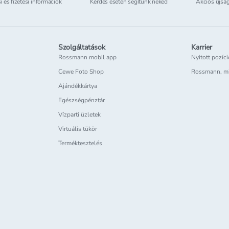
si és fizetési információk
Kérdés esetén segítünk neked
Akciós újsá
Szolgáltatások
Karrier
Rossmann mobil app
Nyitott pozíc
Cewe Foto Shop
Rossmann, m
Ajándékkártya
Egészségpénztár
Vízparti üzletek
Virtuális tükör
Terméktesztelés