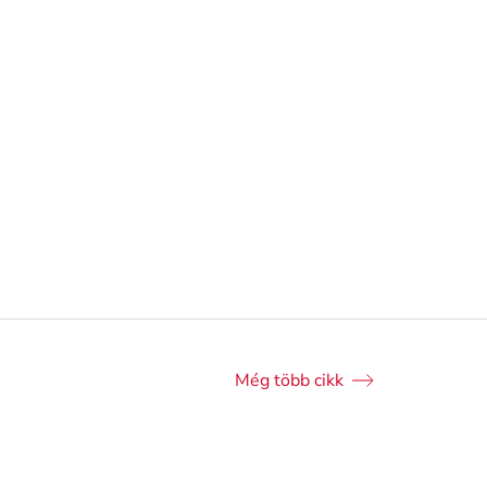
ítő (6 x 50 g ) -
acetonos
körömlakklemosó - 125
449 Ft
ml
3 592 Ft/l
Kosárba teszem
Kosárba tesz
 elérhető
Online elérhető
tőség
az üzletben
Elérhetőség
az üzletben
Még több cikk