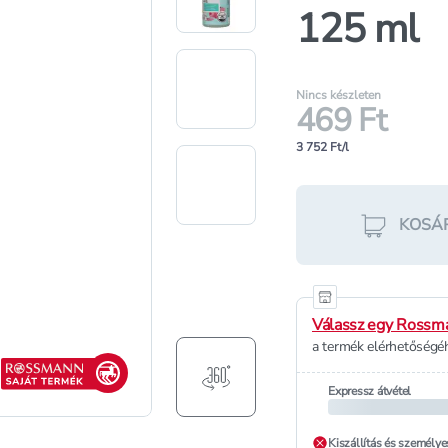
125 ml
Nincs készleten
469 Ft
3 752 Ft/l
KOSÁ
Válassz egy Rossma
a termék elérhetőségéh
Rossmann saját termék
Expressz átvétel
Kiszállítás és személye