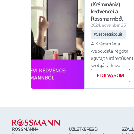
(Krémmánia)
kedvencei a
Rossmannból
2024. november 25.
#
Szépségápolás
A Krémmánia
weboldala régóta
egyfajta iránytűként
szolgál a hazai
skincare és beauty
ELOLVASOM
közösségben és
nagyon sokan
vásárolnak
termékeket az ott
tal&aacu
Lábléc
ROSSMANN+
ÜZLETKERESŐ
SZÁLL