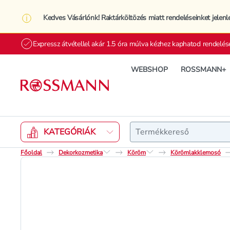
Kedves Vásárlónk! Raktárköltözés miatt rendeléseinket jelenl
Expressz átvétellel akár 1.5 óra múlva kézhez kaphatod rendelés
WEBSHOP
ROSSMANN+
Keresés
KATEGÓRIÁK
Főoldal
Dekorkozmetika
Köröm
Körömlakklemosó