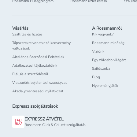
Rossmann Hűségprogram
Rossmann üzlet kereső
Szállítá
Vásárlás
A Rossmannról
Szállítás és fizetés
Kik vagyunk?
Tápszerekre vonatkozó kedvezmény
Rossmann minőség
változások
Víziónk
Általános Szerződési Feltételek
Egy zöldebb világért
Adatkezelési tájékoztatóink
Sajtószoba
Elállás a szerződéstől
Blog
Visszaélés bejelentési szabályzat
Nyereményjáték
Akadálymentességi nyilatkozat
Expressz szolgáltatások
EXPRESSZ ÁTVÉTEL
Rossmann Click & Collect szolgáltatás