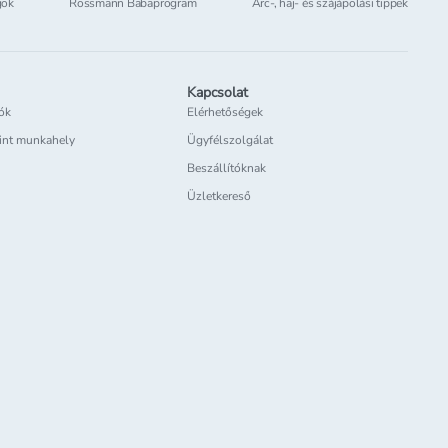
gok
Rossmann Babaprogram
Arc-, haj- és szájápolási tippek
Kapcsolat
iók
Elérhetőségek
int munkahely
Ügyfélszolgálat
Beszállítóknak
Üzletkereső