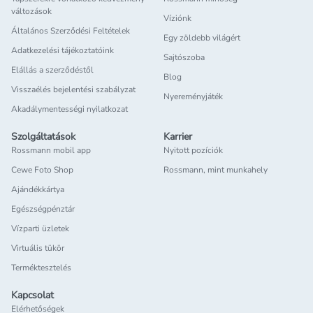
változások
Víziónk
Általános Szerződési Feltételek
Egy zöldebb világért
Adatkezelési tájékoztatóink
Sajtószoba
Elállás a szerződéstől
Blog
Visszaélés bejelentési szabályzat
Nyereményjáték
Akadálymentességi nyilatkozat
Szolgáltatások
Karrier
Rossmann mobil app
Nyitott pozíciók
Cewe Foto Shop
Rossmann, mint munkahely
Ajándékkártya
Egészségpénztár
Vízparti üzletek
Virtuális tükör
Terméktesztelés
Kapcsolat
Elérhetőségek