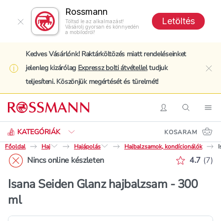
Rossmann
Letöltés
Töltsd le az alkalmazást!
Vásárolj gyorsan és könnyedén
a mobilodról!
Kedves Vásárlónk! Raktárköltözés miatt rendeléseinket
jelenleg kizárólag
Expressz bolti átvétellel
tudjuk
clo
teljesíteni. Köszönjük megértését és türelmét!
Keresés
Belépés
Keresés
Nav
KATEGÓRIÁK
KOSARAM
Főoldal
Haj
Hajápolás
Hajbalzsamok, kondícionálók
I
Értékelé
Nincs online készleten
4.7
(
7
)
Isana Seiden Glanz hajbalzsam - 300
ml