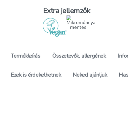
Extra jellemzők
Termékleírás
Összetevők, allergének
Inform
Ezek is érdekelhetnek
Neked ajánljuk
Hason