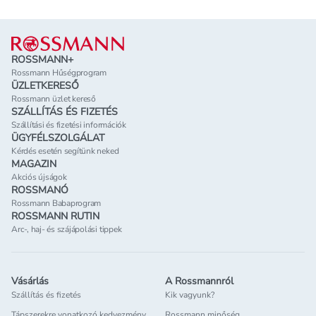
Lábléc
ROSSMANN+
Rossmann Hűségprogram
ÜZLETKERESŐ
Rossmann üzlet kereső
SZÁLLÍTÁS ÉS FIZETÉS
Szállítási és fizetési információk
ÜGYFÉLSZOLGÁLAT
Kérdés esetén segítünk neked
MAGAZIN
Akciós újságok
ROSSMANÓ
Rossmann Babaprogram
ROSSMANN RUTIN
Arc-, haj- és szájápolási tippek
Vásárlás
A Rossmannról
Szállítás és fizetés
Kik vagyunk?
Tápszerekre vonatkozó kedvezmény
Rossmann minőség