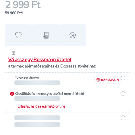
2 999 Ft
59 980 Ft/l
Hozzáadás a kedvencekhez
Hozzáadás a bevásárló listához
alert when on sale
Válassz egy Rossmann üzletet
a termék elérhetőségéhez és Expressz átvételhez
Részle
Expressz átvétel
Részle
Kiszállítás és személyes átvétel nem elérhető
Értesíts, ha újra elérhető online
Részle