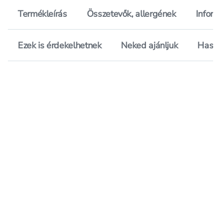
Termékleírás
Összetevők, allergének
Inform
Ezek is érdekelhetnek
Neked ajánljuk
Hason