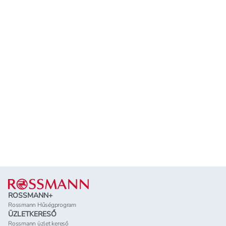
Lábléc
ROSSMANN+
Rossmann Hűségprogram
ÜZLETKERESŐ
Rossmann üzlet kereső