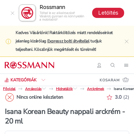
Rossmann
Letöltés
Töltsd le az alkalmazást!
Vásárolj gyorsan és könnyedén
a mobilodról!
Kedves Vásárlónk! Raktárköltözés miatt rendeléseinket
jelenleg kizárólag
Expressz bolti átvétellel
tudjuk
clo
teljesíteni. Köszönjük megértését és türelmét!
Keresés
Belépés
Keresés
Nav
KATEGÓRIÁK
KOSARAM
Főoldal
Arcápolás
Hidratálók
Arckrémek
Isana Korean
Értékelé
Nincs online készleten
3.0
(
2
)
Isana Korean Beauty nappali arckrém -
20 ml