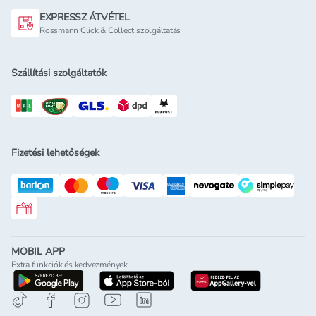
EXPRESSZ ÁTVÉTEL
Rossmann Click & Collect szolgáltatás
Szállítási szolgáltatók
Fizetési lehetőségek
Rossmann ajándékkártya
MOBIL APP
Extra funkciók és kedvezmények
letöltés a google-play-röl
letöltés az app-store-ból
letöltés h