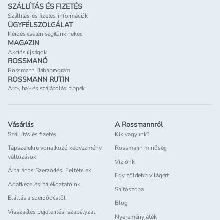
SZÁLLÍTÁS ÉS FIZETÉS
Szállítási és fizetési információk
ÜGYFÉLSZOLGÁLAT
Kérdés esetén segítünk neked
MAGAZIN
Akciós újságok
ROSSMANÓ
Rossmann Babaprogram
ROSSMANN RUTIN
Arc-, haj- és szájápolási tippek
Vásárlás
A Rossmannról
Szállítás és fizetés
Kik vagyunk?
Tápszerekre vonatkozó kedvezmény
Rossmann minőség
változások
Víziónk
Általános Szerződési Feltételek
Egy zöldebb világért
Adatkezelési tájékoztatóink
Sajtószoba
Elállás a szerződéstől
Blog
Visszaélés bejelentési szabályzat
Nyereményjáték