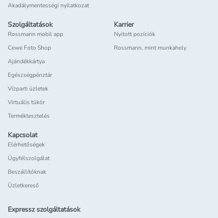
Akadálymentességi nyilatkozat
Szolgáltatások
Karrier
Rossmann mobil app
Nyitott pozíciók
Cewe Foto Shop
Rossmann, mint munkahely
Ajándékkártya
Egészségpénztár
Vízparti üzletek
Virtuális tükör
Terméktesztelés
Kapcsolat
Elérhetőségek
Ügyfélszolgálat
Beszállítóknak
Üzletkereső
Expressz szolgáltatások