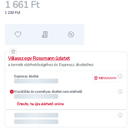
1 661 Ft
1 230 Ft/l
Hozzáadás a kedvencekhez
Hozzáadás a bevásárló listához
alert when on sale
Válassz egy Rossmann üzletet
a termék elérhetőségéhez és Expressz átvételhez
Részle
Expressz átvétel
Részle
Kiszállítás és személyes átvétel nem elérhető
Értesíts, ha újra elérhető online
Részle