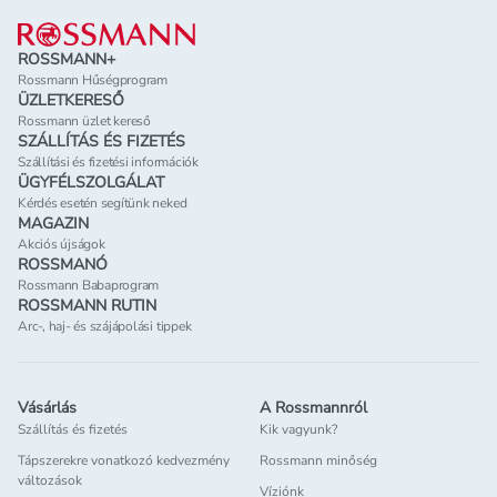
Lábléc
ROSSMANN+
Rossmann Hűségprogram
ÜZLETKERESŐ
Rossmann üzlet kereső
SZÁLLÍTÁS ÉS FIZETÉS
Szállítási és fizetési információk
ÜGYFÉLSZOLGÁLAT
Kérdés esetén segítünk neked
MAGAZIN
Akciós újságok
ROSSMANÓ
Rossmann Babaprogram
ROSSMANN RUTIN
Arc-, haj- és szájápolási tippek
Vásárlás
A Rossmannról
Szállítás és fizetés
Kik vagyunk?
Tápszerekre vonatkozó kedvezmény
Rossmann minőség
változások
Víziónk