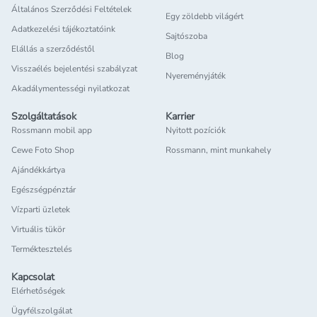
Általános Szerződési Feltételek
Egy zöldebb világért
Adatkezelési tájékoztatóink
Sajtószoba
Elállás a szerződéstől
Blog
Visszaélés bejelentési szabályzat
Nyereményjáték
Akadálymentességi nyilatkozat
Szolgáltatások
Karrier
Rossmann mobil app
Nyitott pozíciók
Cewe Foto Shop
Rossmann, mint munkahely
Ajándékkártya
Egészségpénztár
Vízparti üzletek
Virtuális tükör
Terméktesztelés
Kapcsolat
Elérhetőségek
Ügyfélszolgálat