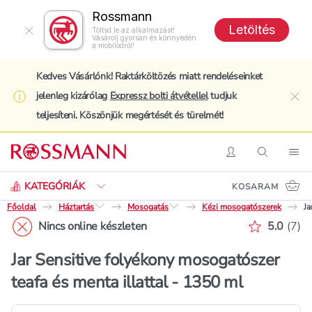
Rossmann
Letöltés
Töltsd le az alkalmazást!
Vásárolj gyorsan és könnyedén
a mobilodról!
Kedves Vásárlónk! Raktárköltözés miatt rendeléseinket
jelenleg kizárólag
Expressz bolti átvétellel
tudjuk
clo
teljesíteni. Köszönjük megértését és türelmét!
Keresés
Belépés
Keresés
Nav
KATEGÓRIÁK
KOSARAM
Főoldal
Háztartás
Mosogatás
Kézi mosogatószerek
Ja
Értékelé
Nincs online készleten
5.0
(
7
)
Jar Sensitive folyékony mosogatószer
teafa és menta illattal - 1350 ml