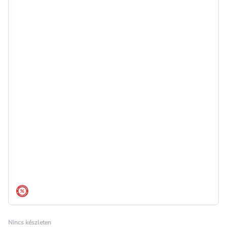
árréscsökkentés
Nincs készleten