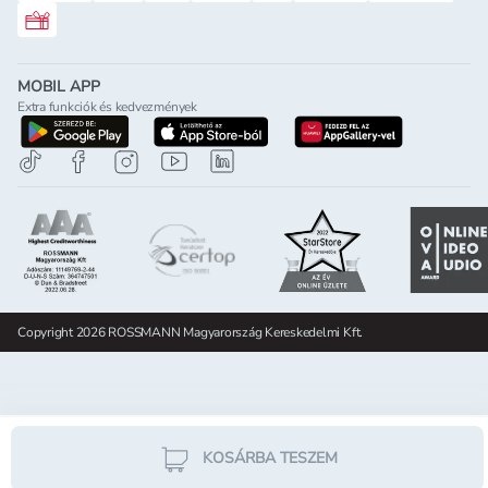
Rossmann ajándékkártya
MOBIL APP
Extra funkciók és kedvezmények
letöltés a google-play-röl
letöltés az app-store-ból
letöltés h
Copyright 2026 ROSSMANN Magyarország Kereskedelmi Kft.
KOSÁRBA TESZEM