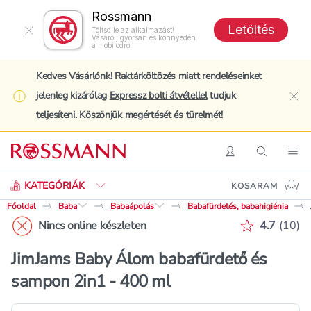
Rossmann
Letöltés
Töltsd le az alkalmazást!
Vásárolj gyorsan és könnyedén
a mobilodról!
Kedves Vásárlónk! Raktárköltözés miatt rendeléseinket
jelenleg kizárólag
Expressz bolti átvétellel
tudjuk
clo
teljesíteni. Köszönjük megértését és türelmét!
Keresés
Belépés
Keresés
Nav
KATEGÓRIÁK
KOSARAM
Főoldal
Baba
Babaápolás
Babafürdetés, babahigiénia
Értékelés 
Nincs online készleten
4.7
(
10
)
JimJams Baby Álom babafürdető és
sampon 2in1 - 400 ml