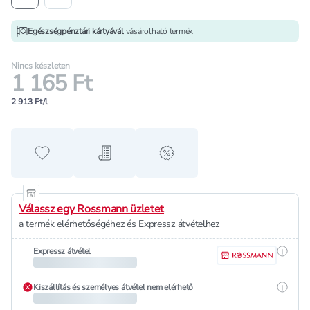
Egészségpénztári kártyávál
vásárolható termék
Nincs készleten
1 165 Ft
2 913 Ft/l
Hozzáadás a kedvencekhez
Hozzáadás a bevásárló listához
alert when on sale
Válassz egy Rossmann üzletet
a termék elérhetőségéhez és Expressz átvételhez
Részle
Expressz átvétel
Részle
Kiszállítás és személyes átvétel nem elérhető