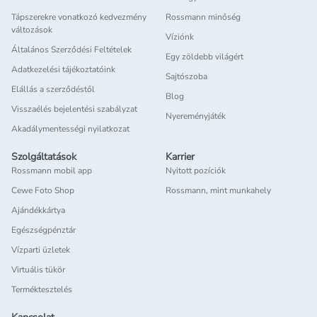
Tápszerekre vonatkozó kedvezmény
Rossmann minőség
változások
Víziónk
Általános Szerződési Feltételek
Egy zöldebb világért
Adatkezelési tájékoztatóink
Sajtószoba
Elállás a szerződéstől
Blog
Visszaélés bejelentési szabályzat
Nyereményjáték
Akadálymentességi nyilatkozat
Szolgáltatások
Karrier
Rossmann mobil app
Nyitott pozíciók
Cewe Foto Shop
Rossmann, mint munkahely
Ajándékkártya
Egészségpénztár
Vízparti üzletek
Virtuális tükör
Terméktesztelés