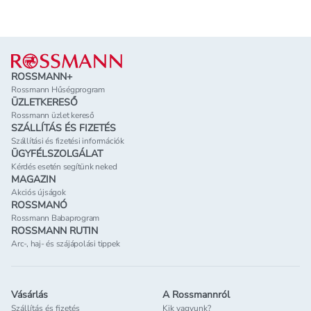
Lábléc
ROSSMANN+
Rossmann Hűségprogram
ÜZLETKERESŐ
Rossmann üzlet kereső
SZÁLLÍTÁS ÉS FIZETÉS
Szállítási és fizetési információk
ÜGYFÉLSZOLGÁLAT
Kérdés esetén segítünk neked
MAGAZIN
Akciós újságok
ROSSMANÓ
Rossmann Babaprogram
ROSSMANN RUTIN
Arc-, haj- és szájápolási tippek
Vásárlás
A Rossmannról
Szállítás és fizetés
Kik vagyunk?