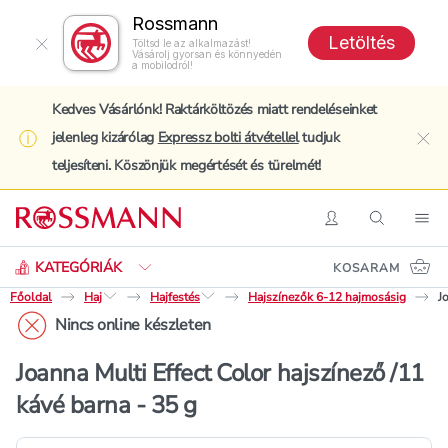
Rossmann
Letöltés
Töltsd le az alkalmazást!
Vásárolj gyorsan és könnyedén
a mobilodról!
Kedves Vásárlónk! Raktárköltözés miatt rendeléseinket
jelenleg kizárólag
Expressz bolti átvétellel
tudjuk
clo
teljesíteni. Köszönjük megértését és türelmét!
Keresés
Belépés
Keresés
Nav
KATEGÓRIÁK
KOSARAM
Főoldal
Haj
Hajfestés
Hajszínezők 6-12 hajmosásig
J
Nincs online készleten
Joanna Multi Effect Color hajszínező /11
kávé barna - 35 g