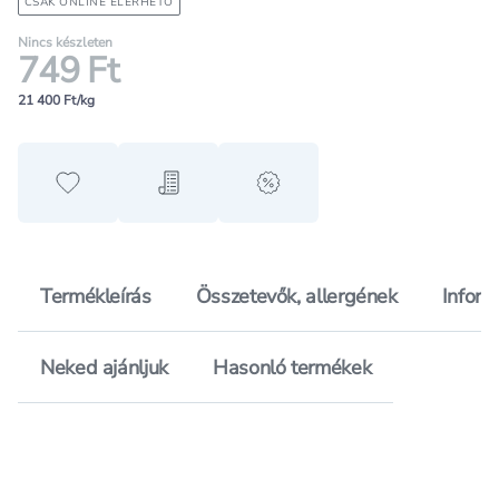
CSAK ONLINE ELÉRHETŐ
Nincs készleten
749 Ft
21 400 Ft/kg
Hozzáadás a kedvencekhez
Hozzáadás a bevásárló listához
alert when on sale
Termékleírás
Összetevők, allergének
Inform
Neked ajánljuk
Hasonló termékek