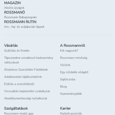
MAGAZIN
Akciós újságok
ROSSMANÓ
Rossmann Babaprogram
ROSSMANN RUTIN
Arc-, haj- és szájápolási tippek
Vásárlás
A Rossmannról
Szállítás és fizetés
Kik vagyunk?
Tápszerekre vonatkozó kedvezmény
Rossmann minőség
változások
Víziónk
Általános Szerződési Feltételek
Egy zöldebb világért
Adatkezelési tájékoztatóink
Sajtószoba
Elállás a szerződéstől
Blog
Visszaélés bejelentési szabályzat
Nyereményjáték
Akadálymentességi nyilatkozat
Szolgáltatások
Karrier
Rossmann mobil app
Nyitott pozíciók