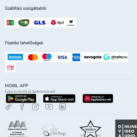
Szállítási szolgáltatók
Fizetési lehetőségek
Rossmann ajándékkártya
MOBIL APP
Extra funkciók és kedvezmények
letöltés a google-play-röl
letöltés az app-store-ból
letöltés h