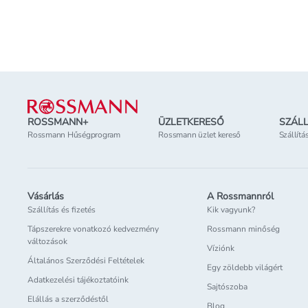
Online elérhető
Online elérhető
Elérhetőség
az üzletben
Elérhetőség
az üzl
Lábléc
ROSSMANN+
ÜZLETKERESŐ
SZÁLL
Rossmann Hűségprogram
Rossmann üzlet kereső
Szállítá
Vásárlás
A Rossmannról
Szállítás és fizetés
Kik vagyunk?
Tápszerekre vonatkozó kedvezmény
Rossmann minőség
változások
Víziónk
Általános Szerződési Feltételek
Egy zöldebb világért
Adatkezelési tájékoztatóink
Sajtószoba
Elállás a szerződéstől
Blog