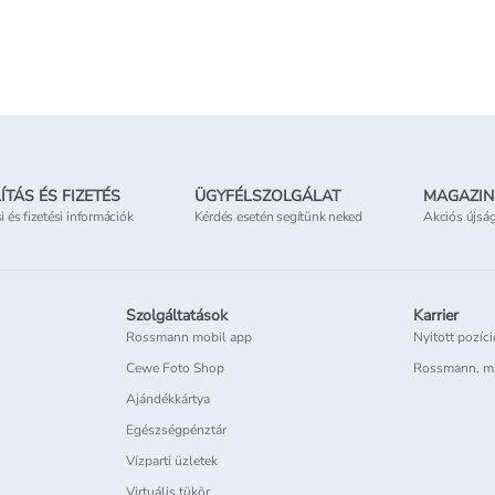
Online elérhető
Online
etben
Elérhetőség
az üzletben
Elérhe
ÍTÁS ÉS FIZETÉS
ÜGYFÉLSZOLGÁLAT
MAGAZIN
si és fizetési információk
Kérdés esetén segítünk neked
Akciós újsá
Szolgáltatások
Karrier
Rossmann mobil app
Nyitott pozíc
Cewe Foto Shop
Rossmann, m
Ajándékkártya
Egészségpénztár
Vízparti üzletek
Virtuális tükör