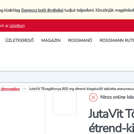
eg kizárólag
Expressz bolti átvétellel
tudjuk teljesíteni. Köszönjük megértésé
ed az
üzletben
ÜZLETKERESŐ
MAGAZIN
ROSSMANÓ
ROSSMANN RUT
Termék
Termékleí
k támogatása
JutaVit Tőzegáfonya 800 mg étrend-kiegészítő tabletta aranyvessz
Nincs online ké
JutaVit 
étrend-ki