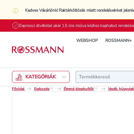
Kedves Vásárlónk! Raktárköltözés miatt rendeléseinket jelenl
Expressz átvétellel akár 1.5 óra múlva kézhez kaphatod rendelés
WEBSHOP
ROSSMANN+
Keresés
KATEGÓRIÁK
Főoldal
Egészség
Étrend-kiegészítők
Vesék, húgyuta