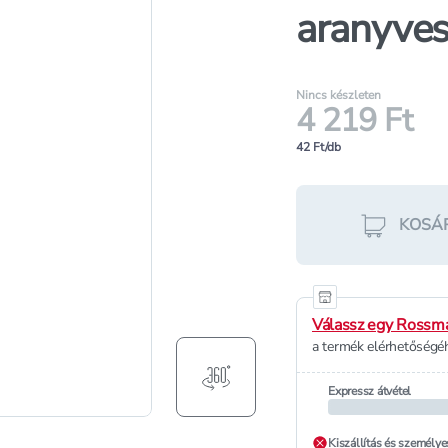
aranyves
Nincs készleten
4 219 Ft
42 Ft/db
KOSÁ
Válassz egy Rossma
a termék elérhetőségéh
Expressz átvétel
Kiszállítás és személye