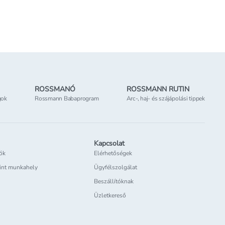
 elérhető
Csak online elérhető
tőség
az üzletben
ROSSMANÓ
ROSSMANN RUTIN
gok
Rossmann Babaprogram
Arc-, haj- és szájápolási tippek
Kapcsolat
iók
Elérhetőségek
int munkahely
Ügyfélszolgálat
Beszállítóknak
Üzletkereső