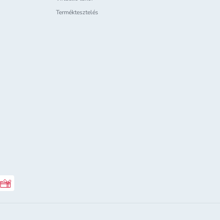
Terméktesztelés
Rossmann ajándékkártya