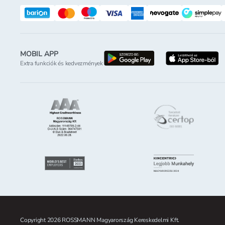
MOBIL APP
letöltés a google-p
l
Extra funkciók és kedvezmények
Copyright 2026 ROSSMANN Magyarország Kereskedelmi Kft.