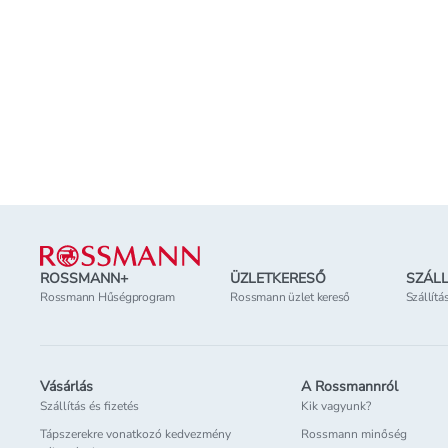
669 Ft
kortól - 190 g
589 Ft
499 Ft
3 041 Ft/kg
3 100 Ft/kg
2 Ft/kg
Kosárba teszem
Online elérhető
Online elérhető
Elérhetőség
az üzletben
Elérhetőség
az üzl
Lábléc
ROSSMANN+
ÜZLETKERESŐ
SZÁLL
Rossmann Hűségprogram
Rossmann üzlet kereső
Szállítá
Vásárlás
A Rossmannról
Szállítás és fizetés
Kik vagyunk?
Tápszerekre vonatkozó kedvezmény
Rossmann minőség