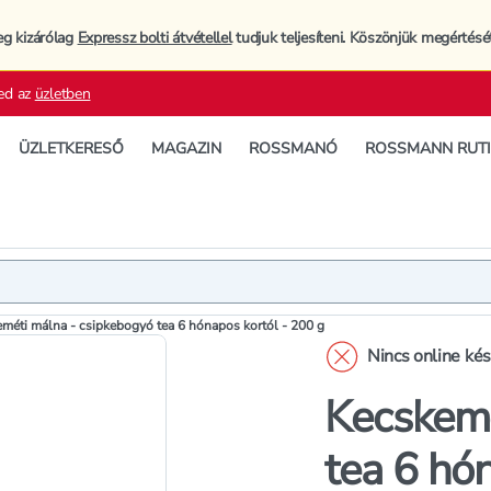
eg kizárólag
Expressz bolti átvétellel
tudjuk teljesíteni. Köszönjük megértésé
ed az
üzletben
ÜZLETKERESŐ
MAGAZIN
ROSSMANÓ
ROSSMANN RUT
Termék
Extra jell
méti málna - csipkebogyó tea 6 hónapos kortól - 200 g
Nincs online ké
Kecskemé
tea 6 hó