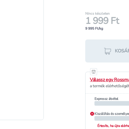
Nincs készleten
1 999 Ft
9 995 Ft/kg
KOSÁ
Válassz egy Rossma
a termék elérhetőségéh
Expressz átvétel
Kiszállítás és személye
Értesíts, ha újra elér