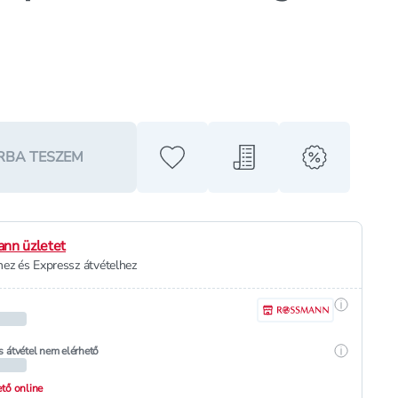
RBA TESZEM
Hozzáadás a kedvencekhez
Hozzáadás a bevásárló l
alert when o
nn üzletet
ez és Expressz átvételhez
Részletek
Részletek
s átvétel nem elérhető
hető online