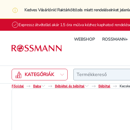
Kedves Vásárlónk! Raktárköltözés miatt rendeléseinket jelenl
Expressz átvétellel akár 1.5 óra múlva kézhez kaphatod rendelés
WEBSHOP
ROSSMANN+
Keresés
KATEGÓRIÁK
Főoldal
Baba
Bébiétel és bébiital
Bébiital
Kecske