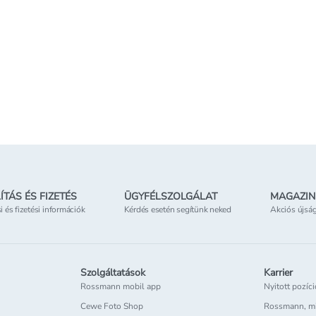
1 679 Ft
1000 ml
249 Ft
209 Ft
168 Ft/db
249 Ft/l
209 Ft/l
Kosárba teszem
Kosárba teszem
Online elérhető
Online
etben
Elérhetőség
az üzletben
Elérhe
ÍTÁS ÉS FIZETÉS
ÜGYFÉLSZOLGÁLAT
MAGAZIN
si és fizetési információk
Kérdés esetén segítünk neked
Akciós újsá
Szolgáltatások
Karrier
Rossmann mobil app
Nyitott pozíc
Cewe Foto Shop
Rossmann, m