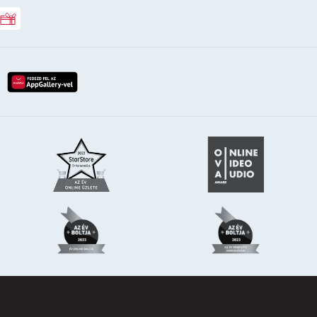
Rossmann ajándékkártya
lay-röl
etöltés az app-store-ból
letöltés huawei app-galery-böl