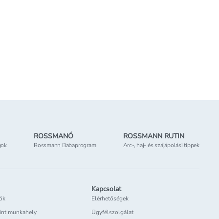
669 Ft
- 220 g
3 041 Ft/kg
Kosárba teszem
Kosárba tesz
 elérhető
Online elérhető
tőség
az üzletben
Elérhetőség
az üzletben
ROSSMANÓ
ROSSMANN RUTIN
gok
Rossmann Babaprogram
Arc-, haj- és szájápolási tippek
Kapcsolat
iók
Elérhetőségek
int munkahely
Ügyfélszolgálat