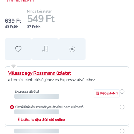
14% KEDVEZMÉNY
Nincs készleten
549 Ft
639 Ft
43 Ft/db
37 Ft/db
Hozzáadás a kedvencekhez
Hozzáadás a bevásárló listához
alert when on sale
Válassz egy Rossmann üzletet
a termék elérhetőségéhez és Expressz átvételhez
Részle
Expressz átvétel
Részle
Kiszállítás és személyes átvétel nem elérhető
Értesíts, ha újra elérhető online
Részle