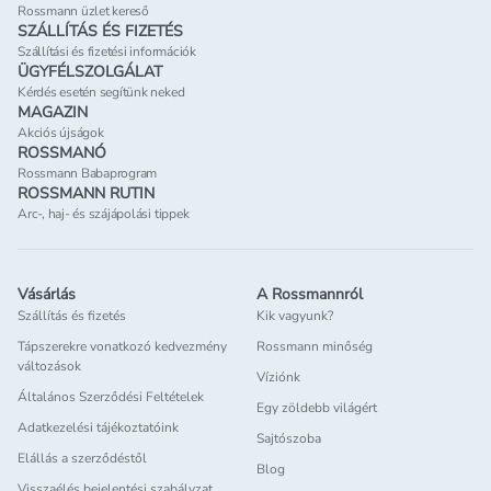
Rossmann üzlet kereső
SZÁLLÍTÁS ÉS FIZETÉS
Szállítási és fizetési információk
ÜGYFÉLSZOLGÁLAT
Kérdés esetén segítünk neked
MAGAZIN
Akciós újságok
ROSSMANÓ
Rossmann Babaprogram
ROSSMANN RUTIN
Arc-, haj- és szájápolási tippek
Vásárlás
A Rossmannról
Szállítás és fizetés
Kik vagyunk?
Tápszerekre vonatkozó kedvezmény
Rossmann minőség
változások
Víziónk
Általános Szerződési Feltételek
Egy zöldebb világért
Adatkezelési tájékoztatóink
Sajtószoba
Elállás a szerződéstől
Blog
Visszaélés bejelentési szabályzat