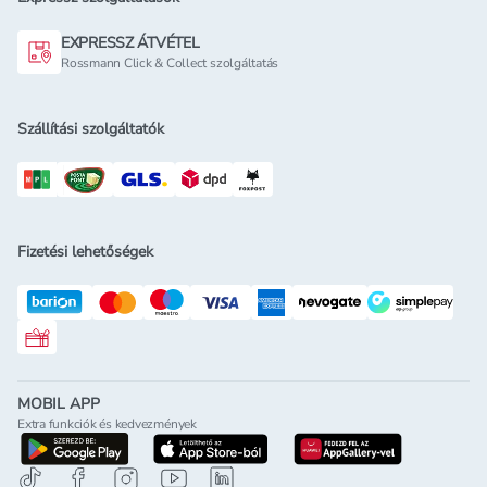
EXPRESSZ ÁTVÉTEL
Rossmann Click & Collect szolgáltatás
Szállítási szolgáltatók
Fizetési lehetőségek
Rossmann ajándékkártya
MOBIL APP
Extra funkciók és kedvezmények
letöltés a google-play-röl
letöltés az app-store-ból
letöltés h