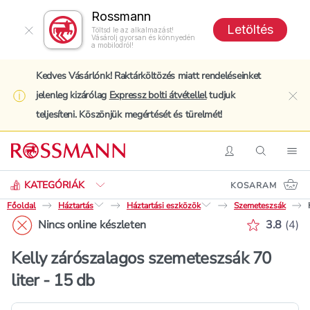
Rossmann
Letöltés
Töltsd le az alkalmazást!
Vásárolj gyorsan és könnyedén
a mobilodról!
Kedves Vásárlónk! Raktárköltözés miatt rendeléseinket
jelenleg kizárólag
Expressz bolti átvétellel
tudjuk
clo
teljesíteni. Köszönjük megértését és türelmét!
Keresés
Belépés
Keresés
Nav
KATEGÓRIÁK
KOSARAM
Főoldal
Háztartás
Háztartási eszközök
Szemeteszsák
Értékelé
Nincs online készleten
3.8
(
4
)
Kelly zárószalagos szemeteszsák 70
liter - 15 db