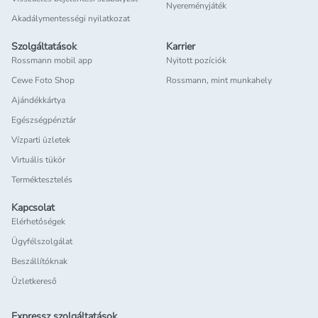
Nyereményjáték
Akadálymentességi nyilatkozat
Szolgáltatások
Karrier
Rossmann mobil app
Nyitott pozíciók
Cewe Foto Shop
Rossmann, mint munkahely
Ajándékkártya
Egészségpénztár
Vízparti üzletek
Virtuális tükör
Terméktesztelés
Kapcsolat
Elérhetőségek
Ügyfélszolgálat
Beszállítóknak
Üzletkereső
Expressz szolgáltatások