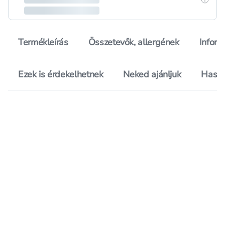
Termékleírás
Összetevők, allergének
Inform
Ezek is érdekelhetnek
Neked ajánljuk
Hason