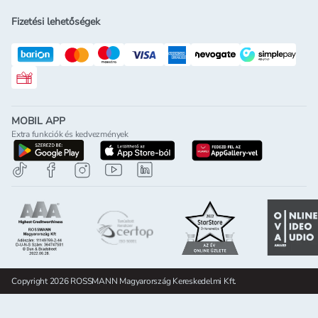
Fizetési lehetőségek
Rossmann ajándékkártya
MOBIL APP
Extra funkciók és kedvezmények
letöltés a google-play-röl
letöltés az app-store-ból
letöltés h
Copyright 2026 ROSSMANN Magyarország Kereskedelmi Kft.