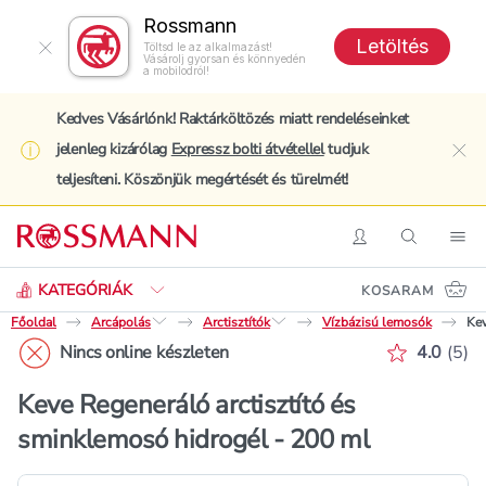
Rossmann
Letöltés
Töltsd le az alkalmazást!
Vásárolj gyorsan és könnyedén
a mobilodról!
Kedves Vásárlónk! Raktárköltözés miatt rendeléseinket
jelenleg kizárólag
Expressz bolti átvétellel
tudjuk
clo
teljesíteni. Köszönjük megértését és türelmét!
Keresés
Belépés
Keresés
Nav
KATEGÓRIÁK
KOSARAM
Főoldal
Arcápolás
Arctisztítók
Vízbázisú lemosók
Kev
Értékelé
Nincs online készleten
4.0
(
5
)
Keve Regeneráló arctisztító és
sminklemosó hidrogél - 200 ml