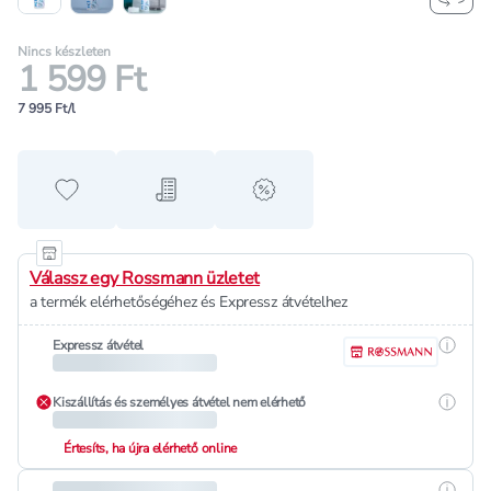
Nincs készleten
1 599 Ft
7 995 Ft/l
Hozzáadás a kedvencekhez
Hozzáadás a bevásárló listához
alert when on sale
Válassz egy Rossmann üzletet
a termék elérhetőségéhez és Expressz átvételhez
Részle
Expressz átvétel
Részle
Kiszállítás és személyes átvétel nem elérhető
Értesíts, ha újra elérhető online
Részle