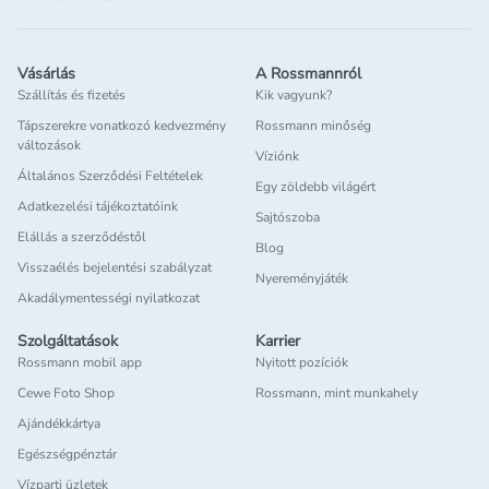
Vásárlás
A Rossmannról
Szállítás és fizetés
Kik vagyunk?
Tápszerekre vonatkozó kedvezmény
Rossmann minőség
változások
Víziónk
Általános Szerződési Feltételek
Egy zöldebb világért
Adatkezelési tájékoztatóink
Sajtószoba
Elállás a szerződéstől
Blog
Visszaélés bejelentési szabályzat
Nyereményjáték
Akadálymentességi nyilatkozat
Szolgáltatások
Karrier
Rossmann mobil app
Nyitott pozíciók
Cewe Foto Shop
Rossmann, mint munkahely
Ajándékkártya
Egészségpénztár
Vízparti üzletek