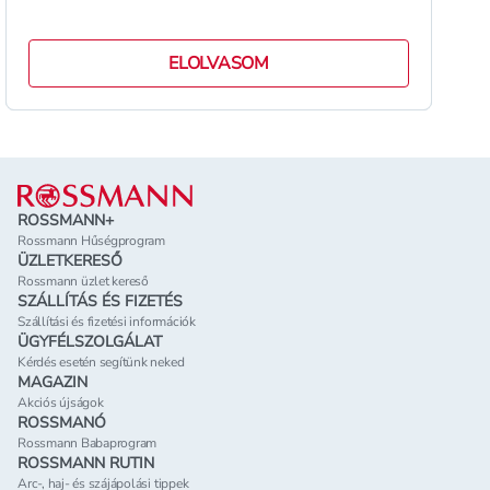
ELOLVASOM
Lábléc
ROSSMANN+
Rossmann Hűségprogram
ÜZLETKERESŐ
Rossmann üzlet kereső
SZÁLLÍTÁS ÉS FIZETÉS
Szállítási és fizetési információk
ÜGYFÉLSZOLGÁLAT
Kérdés esetén segítünk neked
MAGAZIN
Akciós újságok
ROSSMANÓ
Rossmann Babaprogram
ROSSMANN RUTIN
Arc-, haj- és szájápolási tippek