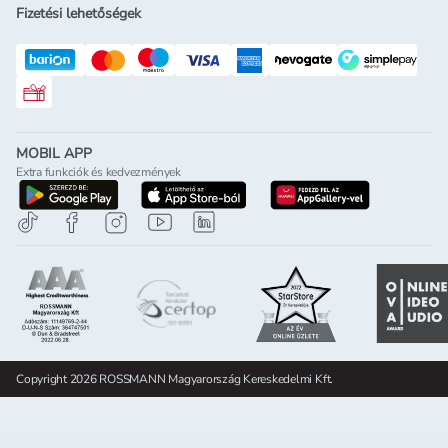
Fizetési lehetőségek
Rossmann ajándékkártya
MOBIL APP
Extra funkciók és kedvezmények
letöltés a google-play-röl
letöltés az app-store-ból
letöltés h
Copyright 2026 ROSSMANN Magyarország Kereskedelmi Kft.