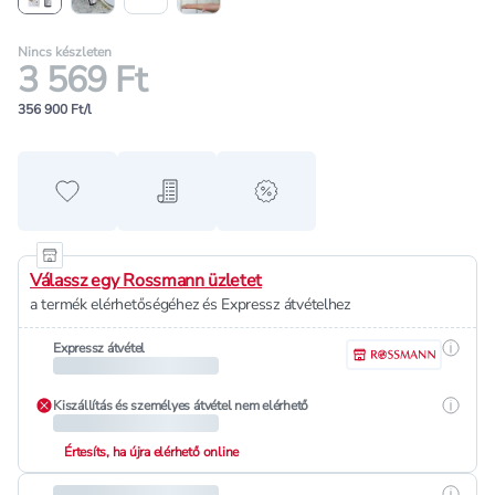
Nincs készleten
3 569 Ft
356 900 Ft/l
Hozzáadás a kedvencekhez
Hozzáadás a bevásárló listához
alert when on sale
Válassz egy Rossmann üzletet
a termék elérhetőségéhez és Expressz átvételhez
Részle
Expressz átvétel
Részle
Kiszállítás és személyes átvétel nem elérhető
Értesíts, ha újra elérhető online
Részle