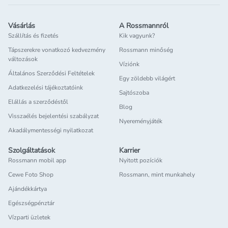
Vásárlás
A Rossmannról
Szállítás és fizetés
Kik vagyunk?
Tápszerekre vonatkozó kedvezmény
Rossmann minőség
változások
Víziónk
Általános Szerződési Feltételek
Egy zöldebb világért
Adatkezelési tájékoztatóink
Sajtószoba
Elállás a szerződéstől
Blog
Visszaélés bejelentési szabályzat
Nyereményjáték
Akadálymentességi nyilatkozat
Szolgáltatások
Karrier
Rossmann mobil app
Nyitott pozíciók
Cewe Foto Shop
Rossmann, mint munkahely
Ajándékkártya
Egészségpénztár
Vízparti üzletek