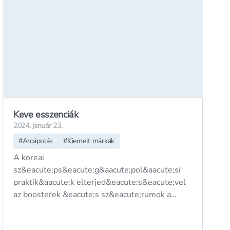
Keve esszenciák
2024. január 23.
#
Arcápolás
#
Kiemelt márkák
A koreai
sz&eacute;ps&eacute;g&aacute;pol&aacute;si
praktik&aacute;k elterjed&eacute;s&eacute;vel
az boosterek &eacute;s sz&eacute;rumok a
mindennapos bőr&aacute;pol&aacute;s
megker&uuml;lhetetlen