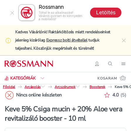
Rossmann
Letöltés
Töltsd le az alkalmazást!
Vásárolj gyorsan és könnyedén
a mobilodról!
Kedves Vásárlónk! Raktárköltözés miatt rendeléseinket
jelenleg kizárólag
Expressz bolti átvétellel
tudjuk
clo
teljesíteni. Köszönjük megértését és türelmét!
Keresés
Belépés
Keresés
Nav
KATEGÓRIÁK
KOSARAM
Főoldal
Arcápolás
Arcszérumok
Boosterek
Keve 5% Cs
Értékelé
Nincs online készleten
4.0
(
5
)
Keve 5% Csiga mucin + 20% Aloe vera
revitalizáló booster - 10 ml