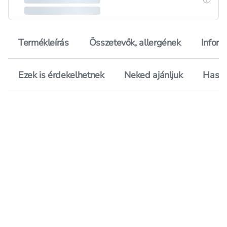
Termékleírás
Összetevők, allergének
Inform
Ezek is érdekelhetnek
Neked ajánljuk
Hason