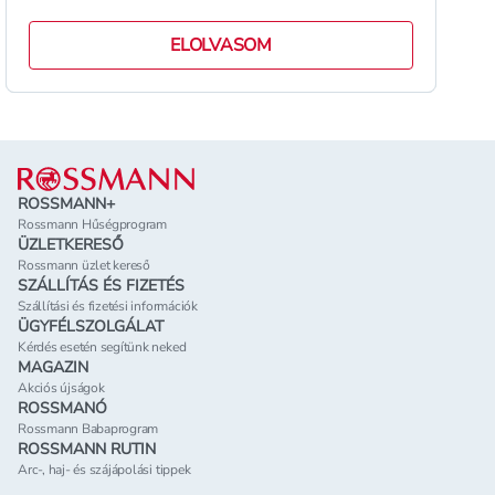
r&eacute;sz&eacute;v&eacute; v&aacute;ltak
Mag
ELOLVASOM
Lábléc
ROSSMANN+
Rossmann Hűségprogram
ÜZLETKERESŐ
Rossmann üzlet kereső
SZÁLLÍTÁS ÉS FIZETÉS
Szállítási és fizetési információk
ÜGYFÉLSZOLGÁLAT
Kérdés esetén segítünk neked
MAGAZIN
Akciós újságok
ROSSMANÓ
Rossmann Babaprogram
ROSSMANN RUTIN
Arc-, haj- és szájápolási tippek