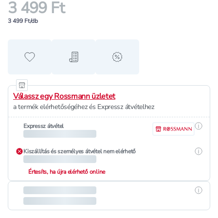
3 499 Ft
3 499 Ft/db
Hozzáadás a kedvencekhez
Hozzáadás a bevásárló listához
alert when on sale
Válassz egy Rossmann üzletet
a termék elérhetőségéhez és Expressz átvételhez
Részle
Expressz átvétel
Részle
Kiszállítás és személyes átvétel nem elérhető
Értesíts, ha újra elérhető online
Részle