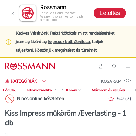
Rossmann
Letöltés
Töltsd le az alkalmazást!
Vásárolj gyorsan és könnyedén
a mobilodról!
Kedves Vásárlónk! Raktárköltözés miatt rendeléseinket
jelenleg kizárólag
Expressz bolti átvétellel
tudjuk
clo
teljesíteni. Köszönjük megértését és türelmét!
Keresés
Belépés
Keresés
Nav
KATEGÓRIÁK
KOSARAM
Főoldal
Dekorkozmetika
Köröm
Műköröm és kellékei
Értékelé
Nincs online készleten
5.0
(
2
)
Kiss Impress műköröm /Everlasting - 1
db