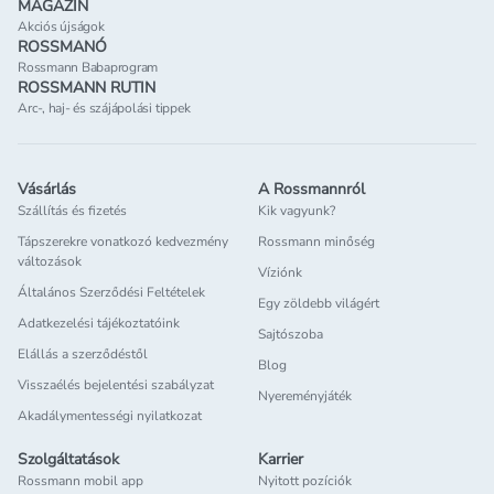
MAGAZIN
Akciós újságok
ROSSMANÓ
Rossmann Babaprogram
ROSSMANN RUTIN
Arc-, haj- és szájápolási tippek
Vásárlás
A Rossmannról
Szállítás és fizetés
Kik vagyunk?
Tápszerekre vonatkozó kedvezmény
Rossmann minőség
változások
Víziónk
Általános Szerződési Feltételek
Egy zöldebb világért
Adatkezelési tájékoztatóink
Sajtószoba
Elállás a szerződéstől
Blog
Visszaélés bejelentési szabályzat
Nyereményjáték
Akadálymentességi nyilatkozat
Szolgáltatások
Karrier
Rossmann mobil app
Nyitott pozíciók