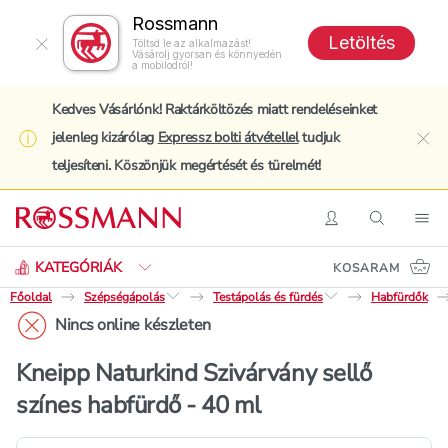
Rossmann
Letöltés
Töltsd le az alkalmazást!
Vásárolj gyorsan és könnyedén
a mobilodról!
Kedves Vásárlónk! Raktárköltözés miatt rendeléseinket
jelenleg kizárólag
Expressz bolti átvétellel
tudjuk
clo
teljesíteni. Köszönjük megértését és türelmét!
Keresés
Belépés
Keresés
Nav
KATEGÓRIÁK
KOSARAM
Főoldal
Szépségápolás
Testápolás és fürdés
Habfürdők
Nincs online készleten
Kneipp Naturkind Szivárvány sellő
színes habfürdő - 40 ml