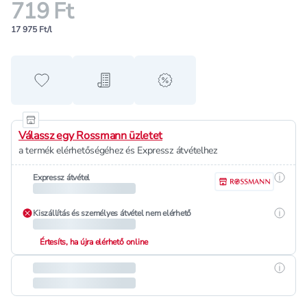
719 Ft
17 975 Ft/l
Hozzáadás a kedvencekhez
Hozzáadás a bevásárló listához
alert when on sale
Válassz egy Rossmann üzletet
a termék elérhetőségéhez és Expressz átvételhez
Részle
Expressz átvétel
Részle
Kiszállítás és személyes átvétel nem elérhető
Értesíts, ha újra elérhető online
Részle