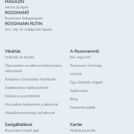
MAGAZIN
Akciós újságok
ROSSMANÓ
Rossmann Babaprogram
ROSSMANN RUTIN
Arc-, haj- és szájápolási tippek
Vásárlás
A Rossmannról
Szállítás és fizetés
Kik vagyunk?
Tápszerekre vonatkozó kedvezmény
Rossmann minőség
változások
Víziónk
Általános Szerződési Feltételek
Egy zöldebb világért
Adatkezelési tájékoztatóink
Sajtószoba
Elállás a szerződéstől
Blog
Visszaélés bejelentési szabályzat
Nyereményjáték
Akadálymentességi nyilatkozat
Szolgáltatások
Karrier
Rossmann mobil app
Nyitott pozíciók