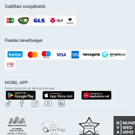
Szállítási szolgáltatók
Fizetési lehetőségek
Rossmann ajándékkártya
MOBIL APP
Extra funkciók és kedvezmények
letöltés a google-play-röl
letöltés az app-store-ból
letöltés h