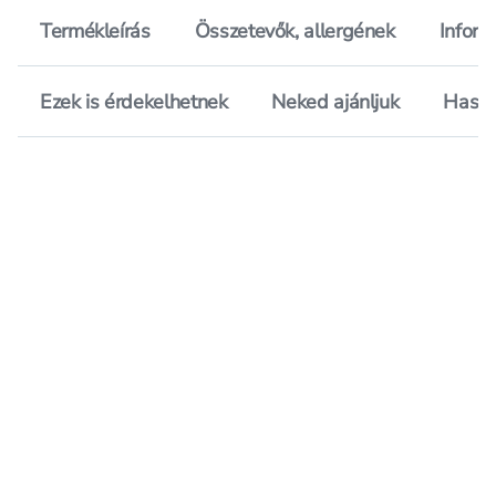
Termékleírás
Összetevők, allergének
Inform
Ezek is érdekelhetnek
Neked ajánljuk
Hason